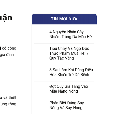
uận
TIN MỚI ĐƯA
4 Nguyên Nhân Gây
Nhiễm Trùng Da Mùa Hè
i
có công
Tiêu Chảy Và Ngộ Độc
Thực Phẩm Mùa Hè: 7
gia đình.
Quy Tắc Vàng
8 Sai Lầm Khi Dùng Điều
Hòa Khiến Trẻ Dễ Bệnh
Đột Quỵ Gia Tăng Vào
Mùa Nắng Nóng
á và thiết
Phân Biệt Đúng Say
dụng rộng
Nắng Và Say Nóng