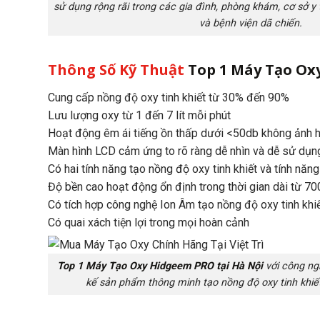
sử dụng rộng rãi trong các gia đình, phòng khám, cơ sở y t
và bệnh viện dã chiến.
Thông Số Kỹ Thuật
Top 1 Máy Tạo Ox
Cung cấp nồng độ oxy tinh khiết từ 30% đến 90%
Lưu lượng oxy từ 1 đến 7 lít mỗi phút
Hoạt động êm ái tiếng ồn thấp dưới <50db không ảnh 
Màn hình LCD cảm ứng to rõ ràng dễ nhìn và dễ sử dụn
Có hai tính năng tạo nồng độ oxy tinh khiết và tính năn
Độ bền cao hoạt động ổn định trong thời gian dài từ 7
Có tích hợp công nghệ Ion Âm tạo nồng độ oxy tinh khi
Có quai xách tiện lợi trong mọi hoàn cảnh
Top 1 Máy Tạo Oxy Hidgeem PRO tại Hà Nội
với công ng
kế sản phẩm thông minh tạo nồng độ oxy tinh khiết