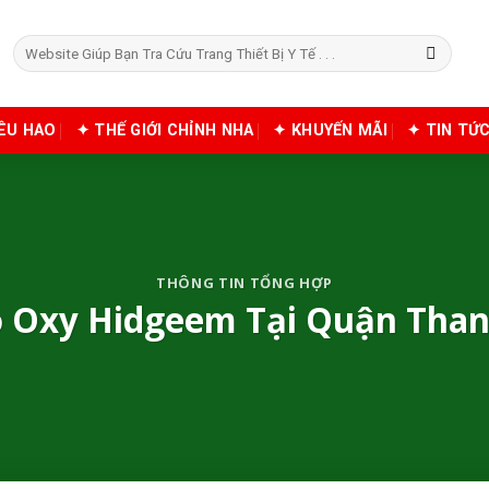
Tìm
kiếm:
IÊU HAO
✦ THẾ GIỚI CHỈNH NHA
✦ KHUYẾN MÃI
✦ TIN TỨ
THÔNG TIN TỔNG HỢP
o Oxy Hidgeem Tại Quận Than