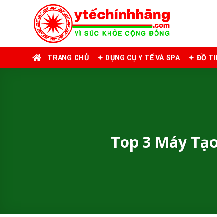
Skip
to
content
TRANG CHỦ
✦ DỤNG CỤ Y TẾ VÀ SPA
✦ ĐỒ T
Top 3 Máy Tạ