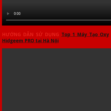
HƯỚNG DẪN SỬ DỤNG
Top 1 Máy Tạo Oxy
Hidgeem PRO tại Hà Nội