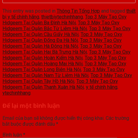
This entry was posted in
Thông Tin Tổng Hợp
and tagged
thiết
bị y tế chính hãng
,
thietbiytechinhhang
,
Top 3 Máy Tạo Oxy
Hidgeem Tại Quận Ba Đình Hà Nội
,
Top 3 Máy Tạo Oxy
Hidgeem Tại Quận Bắc Từ Liêm Hà Nội
,
Top 3 Máy Tạo Oxy
Hidgeem Tại Quận Cầu Giấy Hà Nội
,
Top 3 Máy Tạo Oxy
Hidgeem Tại Quận Đống Đa Hà Nội
,
Top 3 Máy Tạo Oxy
Hidgeem Tại Quận Hà Đông Hà Nội
,
Top 3 Máy Tạo Oxy
Hidgeem Tại Quận Hai Bà Trưng Hà Nội
,
Top 3 Máy Tạo Oxy
Hidgeem Tại Quận Hoàn Kiếm Hà Nội
,
Top 3 Máy Tạo Oxy
Hidgeem Tại Quận Hoàng Mai Hà Nội
,
Top 3 Máy Tạo Oxy
Hidgeem Tại Quận Long Biên Hà Nội
,
Top 3 Máy Tạo Oxy
Hidgeem Tại Quận Nam Từ Liêm Hà Nội
,
Top 3 Máy Tạo Oxy
Hidgeem Tại Quận Tây Hồ Hà Nội
,
Top 3 Máy Tạo Oxy
Hidgeem Tại Quận Thanh Xuân Hà Nội
,
y tế chính hãng
,
ytechinhhang
.
Để lại một bình luận
Email của bạn sẽ không được hiển thị công khai.
Các trường
bắt buộc được đánh dấu
*
Bình luận
*