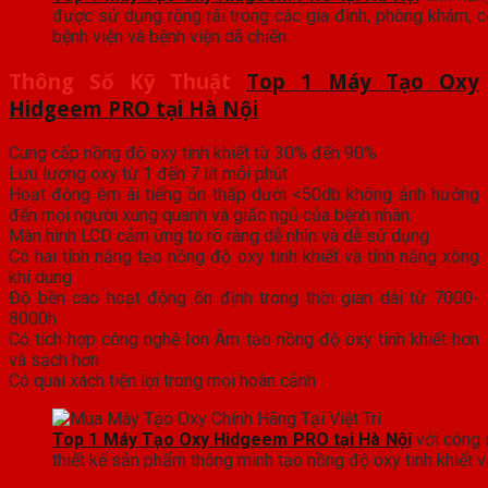
được sử dụng rộng rãi trong các gia đình, phòng khám, cơ 
bệnh viện và bệnh viện dã chiến.
Thông Số Kỹ Thuật
Top 1 Máy Tạo Oxy
Hidgeem PRO tại Hà Nội
Cung cấp nồng độ oxy tinh khiết từ 30% đến 90%
Lưu lượng oxy từ 1 đến 7 lít mỗi phút
Hoạt động êm ái tiếng ồn thấp dưới <50db không ảnh hưởng
đến mọi người xung quanh và giấc ngủ của bệnh nhân.
Màn hình LCD cảm ứng to rõ ràng dễ nhìn và dễ sử dụng
Có hai tính năng tạo nồng độ oxy tinh khiết và tính năng xông
khí dung
Độ bền cao hoạt động ổn định trong thời gian dài từ 7000-
8000h
Có tích hợp công nghệ Ion Âm tạo nồng độ oxy tinh khiết hơn
và sạch hơn
Có quai xách tiện lợi trong mọi hoàn cảnh
Top 1 Máy Tạo Oxy Hidgeem PRO tại Hà Nội
với công 
thiết kế sản phẩm thông minh tạo nồng độ oxy tinh khiết v