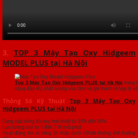
3.
TOP 3 Máy Tạo Oxy Hidgeem
MODEL PLUS tại Hà Nội
Top 3 Máy Tạo Oxy Hidgeem PLUS tại Hà Nội
trang 
năng đầy đủ, chất lượng vừa tầm và giá thành rẻ hợp lý vớ
Thông Số Kỹ Thuật
Top 3 Máy Tạo Oxy
Hidgeem PLUS tại Hà Nội
Cung cấp nồng độ oxy tinh khiết từ 30% đến 90%
Lưu lượng oxy từ 1 đến 7 lít mỗi phút
Hoạt động êm ái tiếng ồn thấp dưới <50db không ảnh hưởng