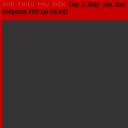
GIỚI THIỆU PHỤ KIỆN
Top 1 Máy Tạo Oxy
Hidgeem PRO tại Hà Nội