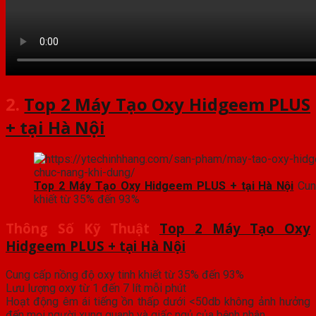
2.
Top 2 Máy Tạo Oxy Hidgeem PLUS
+ tại Hà Nội
Top 2 Máy Tạo Oxy Hidgeem PLUS + tại Hà Nội
Cun
khiết từ 35% đến 93%
Thông Số Kỹ Thuật
Top 2 Máy Tạo Oxy
Hidgeem PLUS + tại Hà Nội
Cung cấp nồng độ oxy tinh khiết từ 35% đến 93%
Lưu lượng oxy từ 1 đến 7 lít mỗi phút
Hoạt động êm ái tiếng ồn thấp dưới <50db không ảnh hưởng
đến mọi người xung quanh và giấc ngủ của bệnh nhân.