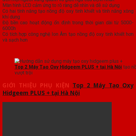
Màn hình LCD cảm ứng to rõ ràng dễ nhìn và dễ sử dụng
Có hai tính năng tạo nồng độ oxy tinh khiết và tính năng xông
khí dung
Độ bền cao hoạt động ổn định trong thời gian dài từ 5000-
6000h
Có tích hợp công nghệ Ion Âm tạo nồng độ oxy tinh khiết hơn
và sạch hơn
Top 2 Máy Tạo Oxy Hidgeem PLUS + tại Hà Nội
tạo nồ
vượt trội
GIỚI THIỆU PHỤ KIỆN
Top 2 Máy Tạo Oxy
Hidgeem PLUS + tại Hà Nội