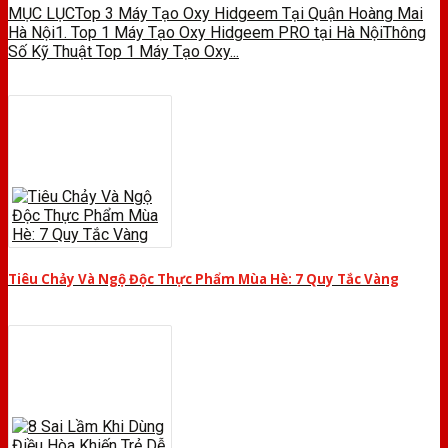
MỤC LỤCTop 3 Máy Tạo Oxy Hidgeem Tại Quận Hoàng Mai
Hà Nội1. Top 1 Máy Tạo Oxy Hidgeem PRO tại Hà NộiThông
Số Kỹ Thuật Top 1 Máy Tạo Oxy...
Tiêu Chảy Và Ngộ Độc Thực Phẩm Mùa Hè: 7 Quy Tắc Vàng