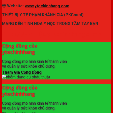
Website:
www.ytechinhhang.com
THIẾT BỊ Y TẾ PHẠM KHÁNH GIA (PKGmed)
MANG ĐẾN TINH HOA Y HỌC TRONG TẦM TAY BẠN
✦ THƯƠNG HIỆU ytechinhhang.com™
Cộng đồng của
ytechinhhang
Cộng đồng mô hình kinh tế thành viên
và quản lý sức khỏe chủ động.
Tham Gia Cộng Đồng
Cộng đồng của
ytechinhhang
Cộng đồng mô hình kinh tế thành viên
và quản lý sức khỏe chủ động.