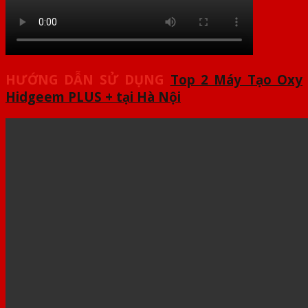
HƯỚNG DẪN SỬ DỤNG
Top 2 Máy Tạo Oxy
Hidgeem PLUS + tại Hà Nội