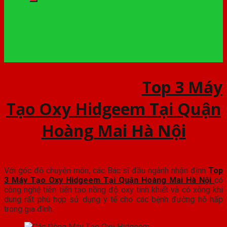
Top 3 Máy
Tạo Oxy Hidgeem Tại Quận
Hoàng Mai Hà Nội
Với góc độ chuyên môn, các Bác sĩ đầu ngành nhận định
Top
3 Máy Tạo Oxy Hidgeem Tại Quận Hoàng Mai Hà Nội
có
công nghệ tiên tiến tạo nồng độ oxy tinh khiết và có xông khí
dung rất phù hợp sử dụng y tế cho các bệnh đường hô hấp
trong gia đình.