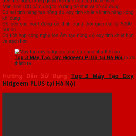
đến mọi người xung quanh và giấc ngủ của bệnh nhân.
Màn hình LCD cảm ứng to rõ ràng dễ nhìn và dễ sử dụng
Có hai tính năng tạo nồng độ oxy tinh khiết và tính năng xông
khí dung
Độ bền cao hoạt động ổn định trong thời gian dài từ 5000-
6000h
Có tích hợp công nghệ Ion Âm tạo nồng độ oxy tinh khiết hơn
và sạch hơn
Top 3 Máy Tạo Oxy Hidgeem PLUS tại Hà Nội
được
thành rẻ
Hướng Dẫn
Sử Dụng
Top 3 Máy Tạo Oxy
Hidgeem PLUS tại Hà Nội