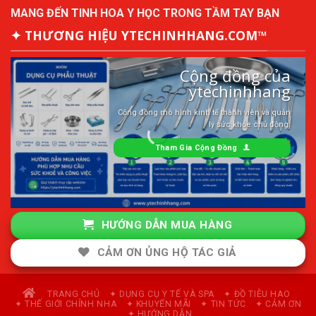
MANG ĐẾN TINH HOA Y HỌC TRONG TẦM TAY BẠN
✦ THƯƠNG HIỆU YTECHINHHANG.COM™
Cộng đồng của
ytechinhhang
Cộng đồng mô hình kinh tế thành viên và quản
lý sức khỏe chủ động.
Tham Gia Cộng Đồng
HƯỚNG DẪN MUA HÀNG
CẢM ƠN ỦNG HỘ TÁC GIẢ
TRANG CHỦ
✦ DỤNG CỤ Y TẾ VÀ SPA
✦ ĐỒ TIÊU HAO
✦ THẾ GIỚI CHỈNH NHA
✦ KHUYẾN MÃI
✦ TIN TỨC
✦ CẢM ƠN
✦ HƯỚNG DẪN