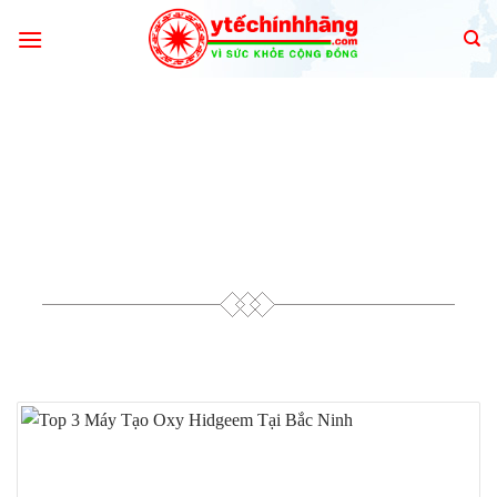
Skip
to
content
TOP 3 MÁY TẠO OXY
HIDGEEM TẠI QUẬN
LONG BIÊN HÀ NỘI