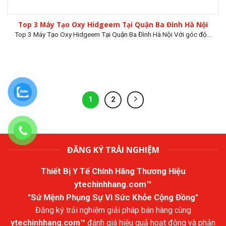
Top 3 Máy Tạo Oxy Hidgeem Tại Quận Ba Đình Hà Nội
Top 3 Máy Tạo Oxy Hidgeem Tại Quận Ba Đình Hà Nội Với góc độ...
1
2
ĐĂNG KÝ TRẢI NGHIỆM
Thiết Bị Y Tế Chính Hãng Thương Hiệu
ytechinhhang.com™
"Sứ Mệnh Phụng Sự Vì Sức Khỏe Cộng Đồng"
Đăng ký trải nghiệm giải pháp bán hàng cùng
ytechinhhang.com™
đánh giá hiệu quả hoạt động và phản