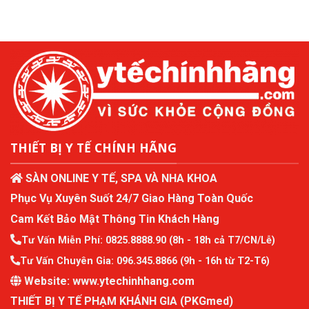
THIẾT BỊ Y TẾ CHÍNH HÃNG
SÀN ONLINE Y TẾ, SPA VÀ NHA KHOA
Phục Vụ Xuyên Suốt 24/7 Giao Hàng Toàn Quốc
Cam Kết Bảo Mật Thông Tin Khách Hàng
Tư Vấn Miễn Phí:
0825.8888.90
(8h - 18h cả T7/CN/Lễ)
Tư Vấn Chuyên Gia:
096.345.8866
(9h - 16h từ T2-T6)
Website:
www.ytechinhhang.com
THIẾT BỊ Y TẾ PHẠM KHÁNH GIA (PKGmed)