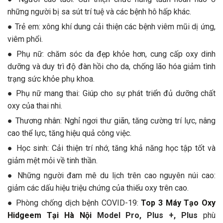
những người bị sa sút trí tuệ và các bệnh hô hấp khác.
● Trẻ em: xông khí dung cải thiện các bệnh viêm mũi dị ứng,
viêm phổi.
● Phụ nữ: chăm sóc da đẹp khỏe hơn, cung cấp oxy dinh
dưỡng và duy trì độ đàn hồi cho da, chống lão hóa giảm tình
trạng sức khỏe phụ khoa.
● Phụ nữ mang thai: Giúp cho sự phát triển đủ dưỡng chất
oxy của thai nhi.
● Thương nhân: Nghỉ ngơi thư giãn, tăng cường trí lực, nâng
cao thể lực, tăng hiệu quả công việc.
● Học sinh: Cải thiện trí nhớ, tăng khả năng học tập tốt và
giảm mệt mỏi về tinh thần.
● Những người đam mê du lịch trên cao nguyên núi cao:
giảm các dấu hiệu triệu chứng của thiếu oxy trên cao.
● Phòng chống dịch bệnh COVID-19:
Top 3 Máy Tạo Oxy
Hidgeem Tại Hà Nội
Model Pro, Plus +, Plus
phù