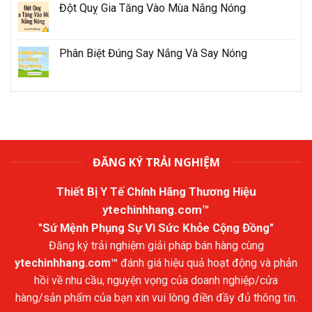
Đột Quỵ Gia Tăng Vào Mùa Nắng Nóng
Phân Biệt Đúng Say Nắng Và Say Nóng
ĐĂNG KÝ TRẢI NGHIỆM
Thiết Bị Y Tế Chính Hãng Thương Hiệu
ytechinhhang.com™
"Sứ Mệnh Phụng Sự Vì Sức Khỏe Cộng Đồng"
Đăng ký trải nghiệm giải pháp bán hàng cùng
ytechinhhang.com™
đánh giá hiệu quả hoạt động và phản
hồi về nhu cầu, nguyện vọng của doanh nghiệp/cửa
hàng/sản phẩm của bạn xin vui lòng điền đầy đủ thông tin.