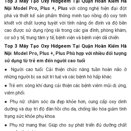
Top 3 Máy Tạo Oxy Hidgeem Tại Quận Hoàn Kiếm Hà
Nội
Model Pro, Plus +, Plus
với công nghệ hiện đại đột
phá và thiết kế sản phẩm thông minh tạo nồng độ oxy tinh
khiết với chất lượng tuyệt vời tính năng ổn định và độ bền
cao được sử dụng rộng rãi trong các gia đình, phòng khám,
cơ sở y tế, trung tâm y tế, bệnh viện và bệnh viện dã chiến.
Top 3 Máy Tạo Oxy Hidgeem Tại Quận Hoàn Kiếm Hà
Nội
Model Pro, Plus +, Plus Phù hợp với nhiều đối tượng
sử dụng từ trẻ em đến người cao tuổi
● Người cao tuổi: Cải thiện chức năng tuần hoàn não ở
những người bị sa sút trí tuệ và các bệnh hô hấp khác.
● Trẻ em: xông khí dung cải thiện các bệnh viêm mũi dị ứng,
viêm phổi.
● Phụ nữ: chăm sóc da đẹp khỏe hơn, cung cấp oxy dinh
dưỡng và duy trì độ đàn hồi cho da, chống lão hóa giảm tình
trạng sức khỏe phụ khoa.
● Phụ nữ mang thai: Giúp cho sự phát triển đủ dưỡng chất