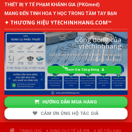
THIẾT BỊ Y TẾ PHẠM KHÁNH GIA (PKGmed)
MANG ĐẾN TINH HOA Y HỌC TRONG TẦM TAY BẠN
✦ THƯƠNG HIỆU YTECHINHHANG.COM™
Cộng đồng của
ytechinhhang
Cộng đồng mô hình kinh tế thành viên và quản
lý sức khỏe chủ động.
Tham Gia Cộng Đồng
HƯỚNG DẪN MUA HÀNG
CẢM ƠN ỦNG HỘ TÁC GIẢ
TRANG CHỦ
✦ DỤNG CỤ Y TẾ VÀ SPA
✦ ĐỒ TIÊU HAO