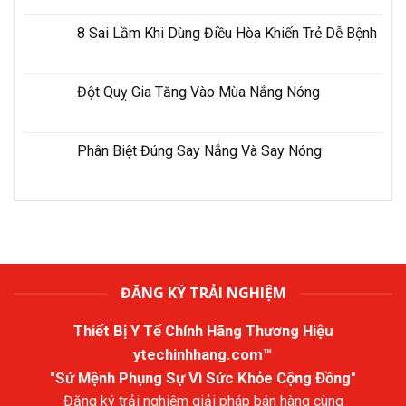
8 Sai Lầm Khi Dùng Điều Hòa Khiến Trẻ Dễ Bệnh
Đột Quỵ Gia Tăng Vào Mùa Nắng Nóng
Phân Biệt Đúng Say Nắng Và Say Nóng
ĐĂNG KÝ TRẢI NGHIỆM
Thiết Bị Y Tế Chính Hãng Thương Hiệu
ytechinhhang.com™
"Sứ Mệnh Phụng Sự Vì Sức Khỏe Cộng Đồng"
Đăng ký trải nghiệm giải pháp bán hàng cùng