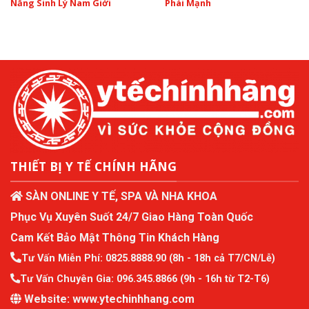
Năng Sinh Lý Nam Giới
Phái Mạnh
THIẾT BỊ Y TẾ CHÍNH HÃNG
SÀN ONLINE Y TẾ, SPA VÀ NHA KHOA
Phục Vụ Xuyên Suốt 24/7 Giao Hàng Toàn Quốc
Cam Kết Bảo Mật Thông Tin Khách Hàng
Tư Vấn Miễn Phí:
0825.8888.90
(8h - 18h cả T7/CN/Lễ)
Tư Vấn Chuyên Gia:
096.345.8866
(9h - 16h từ T2-T6)
Website:
www.ytechinhhang.com