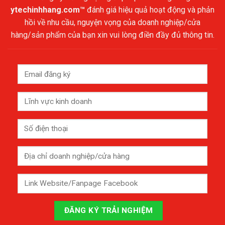
ytechinhhang.com™
đánh giá hiệu quả hoạt động và phản
hồi về nhu cầu, nguyện vọng của doanh nghiệp/cửa
hàng/sản phẩm của bạn xin vui lòng điền đầy đủ thông tin.