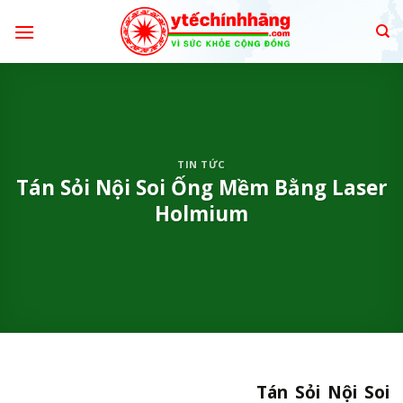
Skip
to
content
TIN TỨC
Tán Sỏi Nội Soi Ống Mềm Bằng Laser
Holmium
Tán Sỏi Nội Soi