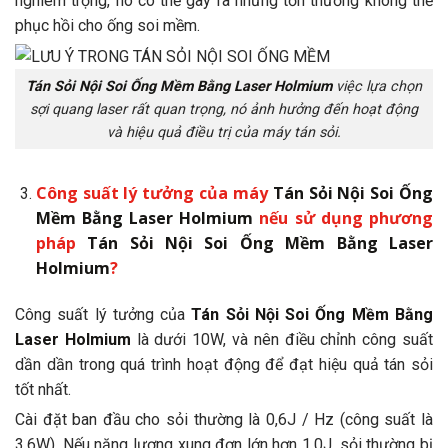
nghiêm trọng, nó có thể gây ra những tổn thương không thể
phục hồi cho ống soi mềm.
Tán Sỏi Nội Soi Ống Mềm Bằng Laser Holmium
việc lựa chọn
sợi quang laser rất quan trọng, nó ảnh hưởng đến hoạt động
và hiệu quả điều trị của máy tán sỏi.
Công suất lý tưởng của
máy
Tán Sỏi Nội Soi Ống
Mềm Bằng Laser Holmium
nếu sử dụng phương
pháp
Tán Sỏi Nội Soi Ống Mềm Bằng Laser
Holmium
?
Công suất lý tưởng của
Tán Sỏi Nội Soi Ống Mềm Bằng
Laser Holmium
là dưới 10W, và nên điều chỉnh công suất
dần dần trong quá trình hoạt động để đạt hiệu quả tán sỏi
tốt nhất.
Cài đặt ban đầu cho sỏi thường là 0,6J / Hz (công suất là
3,6W). Nếu năng lượng xung đơn lớn hơn 1,0J, sỏi thường bị