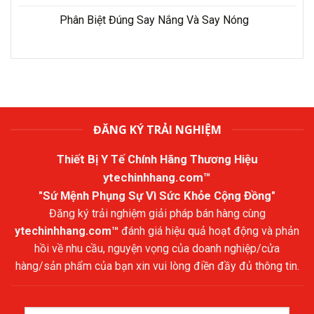
Phân Biệt Đúng Say Nắng Và Say Nóng
ĐĂNG KÝ TRẢI NGHIỆM
Thiết Bị Y Tế Chính Hãng Thương Hiệu
ytechinhhang.com™
"Sứ Mệnh Phụng Sự Vì Sức Khỏe Cộng Đồng"
Đăng ký trải nghiệm giải pháp bán hàng cùng
ytechinhhang.com™
đánh giá hiệu quả hoạt động và phản
hồi về nhu cầu, nguyện vọng của doanh nghiệp/cửa
hàng/sản phẩm của bạn xin vui lòng điền đầy đủ thông tin.