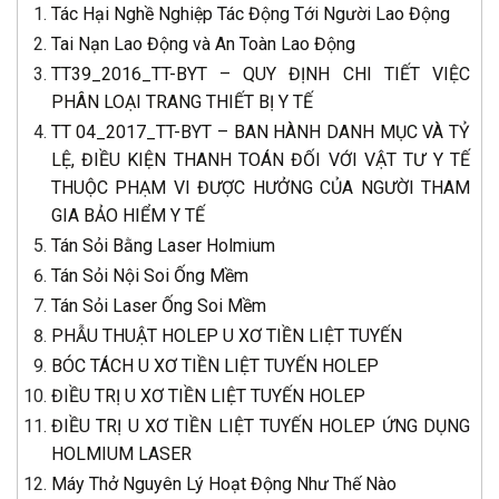
Tác Hại Nghề Nghiệp Tác Động Tới Người Lao Động
Tai Nạn Lao Động và An Toàn Lao Động
TT39_2016_TT-BYT – QUY ĐỊNH CHI TIẾT VIỆC
PHÂN LOẠI TRANG THIẾT BỊ Y TẾ
TT 04_2017_TT-BYT – BAN HÀNH DANH MỤC VÀ TỶ
LỆ, ĐIỀU KIỆN THANH TOÁN ĐỐI VỚI VẬT TƯ Y TẾ
THUỘC PHẠM VI ĐƯỢC HƯỞNG CỦA NGƯỜI THAM
GIA BẢO HIỂM Y TẾ
Tán Sỏi Bằng Laser Holmium
Tán Sỏi Nội Soi Ống Mềm
Tán Sỏi Laser Ống Soi Mềm
PHẪU THUẬT HOLEP U XƠ TIỀN LIỆT TUYẾN
BÓC TÁCH U XƠ TIỀN LIỆT TUYẾN HOLEP
ĐIỀU TRỊ U XƠ TIỀN LIỆT TUYẾN HOLEP
ĐIỀU TRỊ U XƠ TIỀN LIỆT TUYẾN HOLEP ỨNG DỤNG
HOLMIUM LASER
Máy Thở Nguyên Lý Hoạt Động Như Thế Nào