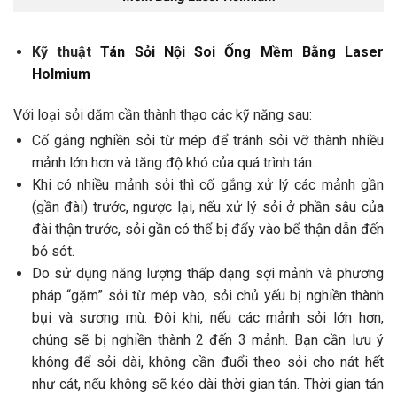
Kỹ thuật
Tán Sỏi Nội Soi Ống Mềm Bằng Laser
Holmium
Với loại sỏi dăm cần thành thạo các kỹ năng sau:
Cố gắng nghiền sỏi từ mép để tránh sỏi vỡ thành nhiều
mảnh lớn hơn và tăng độ khó của quá trình tán.
Khi có nhiều mảnh sỏi thì cố gắng xử lý các mảnh gần
(gần đài) trước, ngược lại, nếu xử lý sỏi ở phần sâu của
đài thận trước, sỏi gần có thể bị đẩy vào bể thận dẫn đến
bỏ sót.
Do sử dụng năng lượng thấp dạng sợi mảnh và phương
pháp “gặm” sỏi từ mép vào, sỏi chủ yếu bị nghiền thành
bụi và sương mù. Đôi khi, nếu các mảnh sỏi lớn hơn,
chúng sẽ bị nghiền thành 2 đến 3 mảnh. Bạn cần lưu ý
không để sỏi dài, không cần đuổi theo sỏi cho nát hết
như cát, nếu không sẽ kéo dài thời gian tán. Thời gian tán