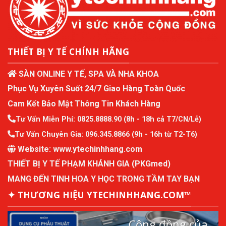
THIẾT BỊ Y TẾ CHÍNH HÃNG
SÀN ONLINE Y TẾ, SPA VÀ NHA KHOA
Phục Vụ Xuyên Suốt 24/7 Giao Hàng Toàn Quốc
Cam Kết Bảo Mật Thông Tin Khách Hàng
Tư Vấn Miễn Phí:
0825.8888.90
(8h - 18h cả T7/CN/Lễ)
Tư Vấn Chuyên Gia:
096.345.8866
(9h - 16h từ T2-T6)
Website:
www.ytechinhhang.com
THIẾT BỊ Y TẾ PHẠM KHÁNH GIA (PKGmed)
MANG ĐẾN TINH HOA Y HỌC TRONG TẦM TAY BẠN
✦ THƯƠNG HIỆU YTECHINHHANG.COM™
Cộng đồng của