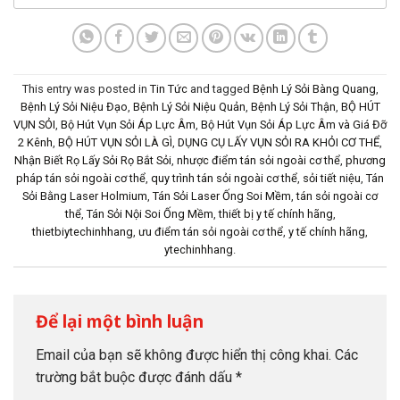
This entry was posted in
Tin Tức
and tagged
Bệnh Lý Sỏi Bàng Quang
,
Bệnh Lý Sỏi Niệu Đạo
,
Bệnh Lý Sỏi Niệu Quản
,
Bệnh Lý Sỏi Thận
,
BỘ HÚT
VỤN SỎI
,
Bộ Hút Vụn Sỏi Áp Lực Âm
,
Bộ Hút Vụn Sỏi Áp Lực Âm và Giá Đỡ
2 Kênh
,
BỘ HÚT VỤN SỎI LÀ GÌ
,
DỤNG CỤ LẤY VỤN SỎI RA KHỎI CƠ THỂ
,
Nhận Biết Rọ Lấy Sỏi Rọ Bắt Sỏi
,
nhược điểm tán sỏi ngoài cơ thể
,
phương
pháp tán sỏi ngoài cơ thể
,
quy trình tán sỏi ngoài cơ thể
,
sỏi tiết niệu
,
Tán
Sỏi Bằng Laser Holmium
,
Tán Sỏi Laser Ống Soi Mềm
,
tán sỏi ngoài cơ
thể
,
Tán Sỏi Nội Soi Ống Mềm
,
thiết bị y tế chính hãng
,
thietbiytechinhhang
,
ưu điểm tán sỏi ngoài cơ thể
,
y tế chính hãng
,
ytechinhhang
.
Để lại một bình luận
Email của bạn sẽ không được hiển thị công khai.
Các
trường bắt buộc được đánh dấu
*