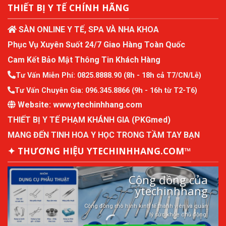
THIẾT BỊ Y TẾ CHÍNH HÃNG
SÀN ONLINE Y TẾ, SPA VÀ NHA KHOA
Phục Vụ Xuyên Suốt 24/7 Giao Hàng Toàn Quốc
Cam Kết Bảo Mật Thông Tin Khách Hàng
Tư Vấn Miễn Phí:
0825.8888.90
(8h - 18h cả T7/CN/Lễ)
Tư Vấn Chuyên Gia:
096.345.8866
(9h - 16h từ T2-T6)
Website:
www.ytechinhhang.com
THIẾT BỊ Y TẾ PHẠM KHÁNH GIA (PKGmed)
MANG ĐẾN TINH HOA Y HỌC TRONG TẦM TAY BẠN
✦ THƯƠNG HIỆU YTECHINHHANG.COM™
Cộng đồng của
ytechinhhang
Cộng đồng mô hình kinh tế thành viên và quản
lý sức khỏe chủ động.