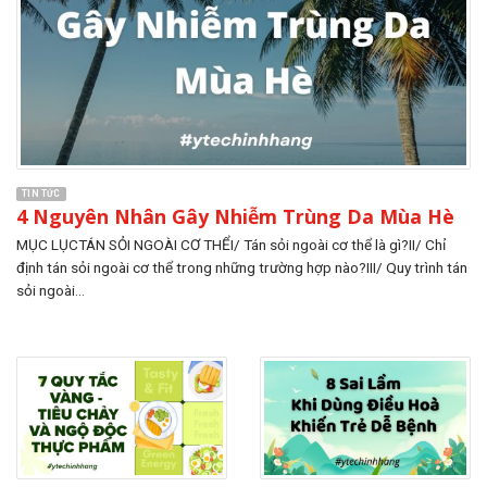
TIN TỨC
4 Nguyên Nhân Gây Nhiễm Trùng Da Mùa Hè
MỤC LỤCTÁN SỎI NGOÀI CƠ THỂI/ Tán sỏi ngoài cơ thể là gì?II/ Chỉ
định tán sỏi ngoài cơ thể trong những trường hợp nào?III/ Quy trình tán
sỏi ngoài...