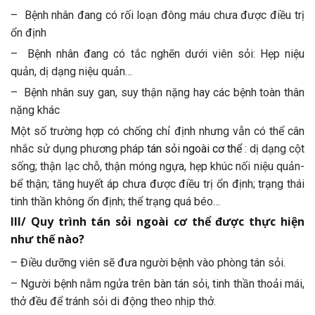
– Bệnh nhân đang có rối loạn đông máu chưa được điều trị
ổn định
– Bệnh nhân đang có tắc nghẽn dưới viên sỏi: Hẹp niệu
quản, dị dạng niệu quản…
– Bệnh nhân suy gan, suy thận nặng hay các bệnh toàn thân
nặng khác
Một số trường hợp có chống chỉ định nhưng vẫn có thể cân
nhắc sử dụng phương pháp
tán sỏi ngoài cơ thể
: dị dạng cột
sống; thận lạc chỗ, thận móng ngựa, hẹp khúc nối niệu quản-
bể thận; tăng huyết áp chưa được điều trị ổn định; trạng thái
tinh thần không ổn định; thể trạng quá béo…
III/ Quy trình tán sỏi ngoài cơ thể được thực hiện
như thế nào?
– Điều dưỡng viên sẽ đưa người bệnh vào phòng tán sỏi.
– Người bệnh nằm ngửa trên bàn tán sỏi, tinh thần thoải mái,
thở đều để tránh sỏi di động theo nhịp thở.