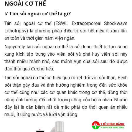
NGOÀI CƠ THỂ
I/ Tán sỏi ngoài cơ thể là gì?
Tán sỏi ngoài cơ thể
(ESWL: Extracorporeal Shockwave
Lithotripsy) là phương pháp điều trị sỏi tiết niệu ít xâm lấn,
an toàn và thời gian nằm viện ngắn.
Nguyên lý
tán sỏi ngoài cơ thể
là sử dụng thiết bị tạo sóng
xung kích tập trung vào viên sỏi và phá hủy viên sỏi này
thành nhiều mảnh nhỏ, các mảnh vụn của sỏi sau đó được
đào thải qua đường tiểu.
Tán sỏi ngoài cơ thể
có hiệu quả rõ rệt đối với sỏi thận, Bệnh
sỏi thận gây đau và ảnh hưởng nghiêm trọng đến sức khỏe
cơ thể cũng như các cơ quan khác trong cơ thể, đồng thời
cũng ảnh hưởng đến chất lượng sống của bệnh nhân. Nhưng
đây lại là căn bệnh rất dễ mắc phải do thói quen ăn nhiều
muối, ít uống nước và lười vận động.