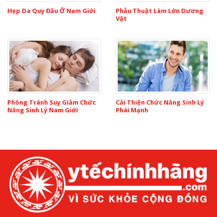
Hẹp Da Quy Đầu Ở Nam Giới
Phẫu Thuật Làm Lớn Dương
Vật
Phòng Tránh Suy Giảm Chức
Cải Thiện Chức Năng Sinh Lý
Năng Sinh Lý Nam Giới
Phái Mạnh