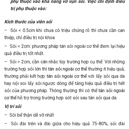
phụ thuộc vào khả năng vỡ vụn sỏi. Việc chỉ định điều
trị phụ thuộc vào:
Kích thước của viên sỏi
– Sỏi < 0.5cm khi chưa có triệu chứng rõ thì chưa cần can
thiệp, chỉ điều trị nội khoa
– Sỏi < 2cm: phương pháp tán sỏi ngoài cơ thể đem lại hiệu
quả điều trị tốt nhất.
– Sỏi > 2cm, cần cân nhắc tùy trường hợp cụ thể: Với những
trường hợp sỏi lớn thì
tán sỏi ngoài cơ thể
thường ít hiệu quả;
thường phải kết hợp
tán sỏi ngoài cơ thể
với lấy sỏi qua da
hay nội soi lấy sỏi ngược dòng để tăng hiệu quả điều trị hết
sỏi của phương pháp. Thông thường thì có thể
tán sỏi ngoài
cơ thể
hỗ trợ trong trường hợp sót sỏi sau tán sỏi qua da.
Vị trí sỏi
– Sỏi bể thận dễ vỡ nhất
– Sỏi đài trên và đài giữa cho hiệu quả 75-80%, sỏi đài