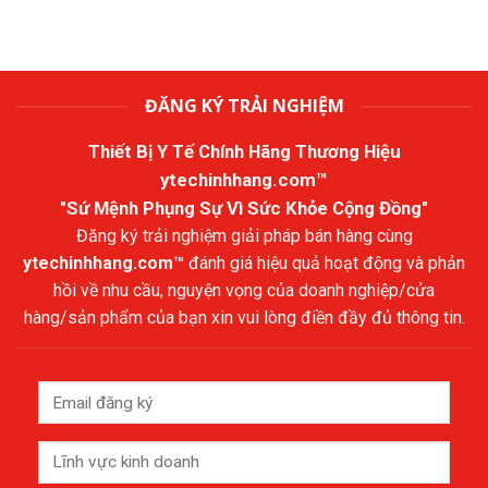
ĐĂNG KÝ TRẢI NGHIỆM
Thiết Bị Y Tế Chính Hãng Thương Hiệu
ytechinhhang.com™
"Sứ Mệnh Phụng Sự Vì Sức Khỏe Cộng Đồng"
Đăng ký trải nghiệm giải pháp bán hàng cùng
ytechinhhang.com™
đánh giá hiệu quả hoạt động và phản
hồi về nhu cầu, nguyện vọng của doanh nghiệp/cửa
hàng/sản phẩm của bạn xin vui lòng điền đầy đủ thông tin.