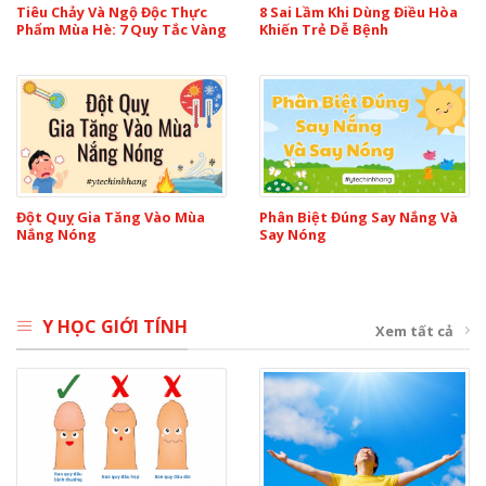
Tiêu Chảy Và Ngộ Độc Thực
8 Sai Lầm Khi Dùng Điều Hòa
Phẩm Mùa Hè: 7 Quy Tắc Vàng
Khiến Trẻ Dễ Bệnh
Đột Quỵ Gia Tăng Vào Mùa
Phân Biệt Đúng Say Nắng Và
Nắng Nóng
Say Nóng
Y HỌC GIỚI TÍNH
Xem tất cả