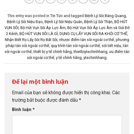
This entry was posted in
Tin Tức
and tagged
Bệnh Lý Sỏi Bàng Quang
,
Bệnh Lý Sỏi Niệu Đạo
,
Bệnh Lý Sỏi Niệu Quản
,
Bệnh Lý Sỏi Thận
,
BỘ HÚT
VỤN SỎI
,
Bộ Hút Vụn Sỏi Áp Lực Âm
,
Bộ Hút Vụn Sỏi Áp Lực Âm và Giá Đỡ
2 Kênh
,
BỘ HÚT VỤN SỎI LÀ GÌ
,
DỤNG CỤ LẤY VỤN SỎI RA KHỎI CƠ THỂ
,
Nhận Biết Rọ Lấy Sỏi Rọ Bắt Sỏi
,
nhược điểm tán sỏi ngoài cơ thể
,
phương
pháp tán sỏi ngoài cơ thể
,
quy trình tán sỏi ngoài cơ thể
,
sỏi tiết niệu
,
tán
sỏi ngoài cơ thể
,
thiết bị y tế chính hãng
,
thietbiytechinhhang
,
ưu điểm tán
sỏi ngoài cơ thể
,
y tế chính hãng
,
ytechinhhang
.
Để lại một bình luận
Email của bạn sẽ không được hiển thị công khai.
Các
trường bắt buộc được đánh dấu
*
Bình luận
*