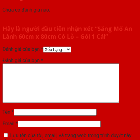
Chưa có đánh giá nào.
Hãy là người đầu tiên nhận xét “Săng Mổ An
Lành 60cm x 80cm Có Lỗ – Gói 1 Cái”
Đánh giá của bạn
*
Đánh giá của bạn
*
Tên
*
Email
*
Lưu tên của tôi, email, và trang web trong trình duyệt này