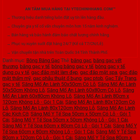
AN TÂM MUA HÀNG TẠI YTECHINHHANG.COM™
→ Thương hiệu danh tiếng luôn đặt uy tín lên hàng đầu.
→ Chuyên gia y tế cố vấn chuyên môn hơn 15 năm kinh nghiệm.
→ Bán hàng và bảo hành đảm bảo chất lượng chính hãng.
→ Phục vụ xuyên suốt đặt hàng 24/7 (Kể cả T7/CN/Lễ).
→ Vận chuyển tận nhà trên Toàn Quốc 34 Tỉnh Thành Phố.
Danh mục:
Bông Băng Gạc
Thẻ:
băng gạc
,
băng gạc vết
thương
,
băng gạc y tế
,
bông băng gạc y tế
,
bông gạc y tế
,
dụng cụ y tế
,
gạc đắp mặt làm đẹp
,
gạc đắp mặt spa
,
gạc đắp
mặt thẩm mỹ
,
gạc phẫu thuật ổ bụng
,
gạc ptob
,
Gạc Tẩy Trang
,
gạc y tế
,
Săng Mổ An Lành 50x50cm Có Lỗ
,
Săng Mổ An Lành
50x50cm Không Lỗ
,
Săng Mổ An Lành 60x80cm Có Lỗ
,
Săng
Mổ An Lành 60x80cm Không Lỗ
,
Săng Mổ An Lành 80cm x
120cm Không Lỗ - Gói 1 Cái
,
Săng Mổ An Lành 80x120cm Có
Lỗ
,
Săng Mổ An Lành 80x120cm Không Lỗ
,
Săng Mổ An Lành
Các Kích Cỡ
,
Săng Mổ Y Tế Spa 50cm x 50cm Có Lỗ - Gói 1
Cái
,
Săng Mổ Y Tế Spa 50cm x 50cm Không Lỗ - Gói 1 Cái
,
Săng Mổ Y Tế Spa 60cm x 80cm Có Lỗ - Gói 1 Cái
,
Săng Mổ Y
Tế Spa 60cm x 80cm Không Lỗ - Gói 1 Cái
,
Săng Mổ Y Tế Spa
80cm x 120cm Có Lỗ - Gói 1 Cái
,
Săng Mổ Y Tế Spa 80cm x