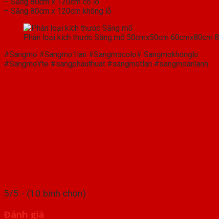
– Săng 80cm x 120cm có lỗ
– Săng 80cm x 120cm không lỗ
Phân loại kích thước Săng mổ 50cmx50cm 60cmx80cm
#Sangmo #Sangmo1lan #Sangmocolo# Sangmokhonglo
#SangmoYte #sangphauthuat #sangmotlan #sangmoanlanh
5/5 - (10 bình chọn)
Đánh giá