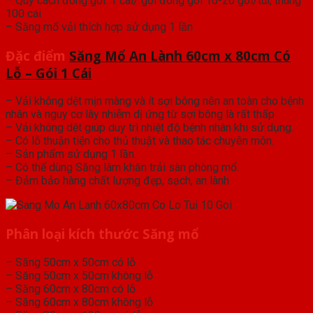
– Quy cách đóng gói: 1 cái/ gói đóng gói 10-20 gói/túi, thùng
100 cái
– Săng mổ vải thích hợp sử dụng 1 lần
Đặc điểm
Săng Mổ An Lành 60cm x 80cm Có
Lỗ – Gói 1 Cái
– Vải không dệt mịn màng và ít sợi bông nên an toàn cho bệnh
nhân và nguy cơ lây nhiễm dị ứng từ sợi bông là rất thấp.
– Vải không dệt giúp duy trì nhiệt độ bệnh nhân khi sử dụng.
– Có lỗ thuận tiện cho thủ thuật và thao tác chuyên môn.
– Sản phẩm sử dụng 1 lần.
– Có thể dùng Săng làm khăn trải sàn phòng mổ.
– Đảm bảo hàng chất lượng đẹp, sạch, an lành
Phân loại kích thước Săng mổ
– Săng 50cm x 50cm có lỗ
– Săng 50cm x 50cm không lỗ
– Săng 60cm x 80cm có lỗ
– Săng 60cm x 80cm không lỗ