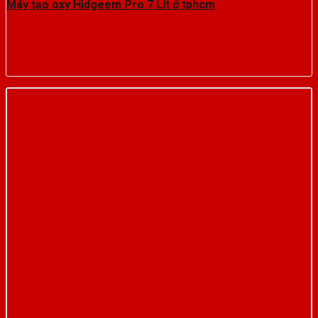
Máy tạo oxy Hidgeem Pro 7 Lít ở tphcm