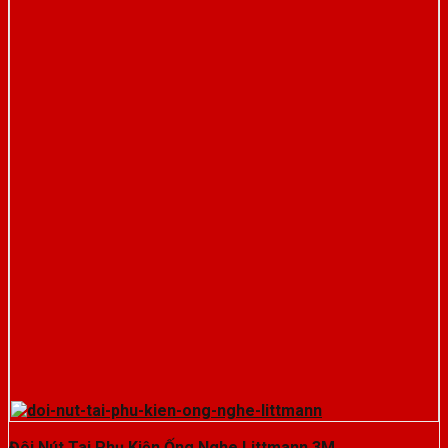
Đôi Nút Tai Phụ Kiện Ống Nghe Littmann 3M