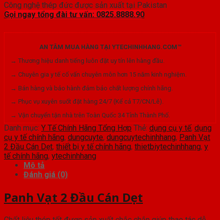
Công nghệ thép đức được sản xuất tại Pakistan
Gọi ngay tổng đài tư vấn: 0825.8888.90
AN TÂM MUA HÀNG TẠI YTECHINHHANG.COM™
→ Thương hiệu danh tiếng luôn đặt uy tín lên hàng đầu.
→ Chuyên gia y tế cố vấn chuyên môn hơn 15 năm kinh nghiệm.
→ Bán hàng và bảo hành đảm bảo chất lượng chính hãng.
→ Phục vụ xuyên suốt đặt hàng 24/7 (Kể cả T7/CN/Lễ).
→ Vận chuyển tận nhà trên Toàn Quốc 34 Tỉnh Thành Phố.
Danh mục:
Y Tế Chính Hãng Tổng Hợp
Thẻ:
dụng cụ y tế
,
dụng
cụ y tế chính hãng
,
dungcuyte
,
dungcuytechinhhang
,
Panh Vạt
2 Đầu Cán Dẹt
,
thiết bị y tế chính hãng
,
thietbiytechinhhang
,
y
tế chính hãng
,
ytechinhhang
Mô tả
Đánh giá (0)
Panh Vạt 2 Đầu Cán Dẹt
Chất liệu thép tốt được sản xuất chắc chắn giúp thao tác dễ