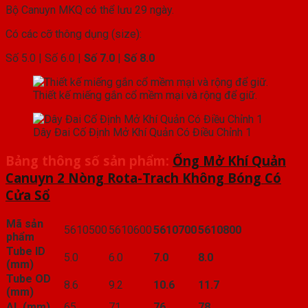
Bộ Canuyn MKQ có thể lưu 29 ngày.
Có các cỡ thông dụng (size):
Số 5.0 | Số 6.0 |
Số 7.0
|
Số 8.0
Thiết kế miếng gắn cổ mềm mại và rộng để giữ.
Dây Đai Cố Định Mở Khí Quản Có Điều Chỉnh 1
Bảng thông số sản phẩm:
Ống Mở Khí Quản
Canuyn 2 Nòng Rota-Trach Không Bóng Có
Cửa Sổ
Mã sản
5610500
5610600
5610700
5610800
phẩm
Tube ID
5.0
6.0
7.0
8.0
(mm)
Tube OD
8.6
9.2
10.6
11.7
(mm)
AL (mm)
65
71
76
78