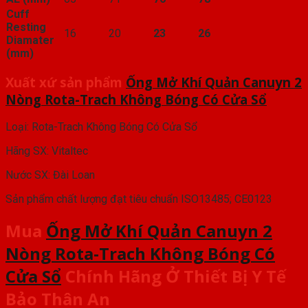
Cuff
Resting
16
20
23
26
Diamater
(mm)
Xuất xứ sản phẩm
Ống Mở Khí Quản Canuyn 2
Nòng Rota-Trach Không Bóng Có Cửa Sổ
Loại: Rota-Trach Không Bóng Có Cửa Sổ
Hãng SX: Vitaltec
Nước SX: Đài Loan
Sản phẩm chất lượng đạt tiêu chuẩn ISO13485; CE0123
Mua
Ống Mở Khí Quản Canuyn 2
Nòng Rota-Trach Không Bóng Có
Cửa Sổ
Chính Hãng Ở Thiết Bị Y Tế
Bảo Thân An