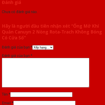
Đánh giá
Chưa có đánh giá nào.
Hãy là người đầu tiên nhận xét “Ống Mở Khí
Quản Canuyn 2 Nòng Rota-Trach Không Bóng
Có Cửa Sổ”
Đánh giá của bạn
*
Đánh giá của bạn
*
Tên
*
Email
*