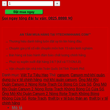
Ống
Mở
Đặt mua ngay
Gọi ngay tổng đài tư vấn: 0825.8888.90
Khí
Quản
AN TÂM MUA HÀNG TẠI YTECHINHHANG.COM™
Canuyn
→ Thương hiệu danh tiếng luôn đặt uy tín lên hàng đầu.
2
→ Chuyên gia y tế cố vấn chuyên môn hơn 15 năm kinh nghiệm.
Nòng
→ Bán hàng và bảo hành đảm bảo chất lượng chính hãng.
Rota-
→ Phục vụ xuyên suốt đặt hàng 24/7 (Kể cả T7/CN/Lễ).
→ Vận chuyển tận nhà trên Toàn Quốc 34 Tỉnh Thành Phố.
Trach
Danh mục:
Vật Tư Tiêu Hao
Thẻ:
canuyn
,
Canuyn mở khí quản
,
Không
dụng cụ y tế chính hãng
,
mở khí quản canuyn
,
Ống Mở Khí
Quản Canuyn 2 Nòng Rota-Trach Có Bóng Có Cửa Sổ
,
Ống Mở
Bóng
Khí Quản Canuyn 2 Nòng Rota-Trach Không Bóng Có Cửa Sổ
,
Ống Mở Khí Quản Canuyn 2 Nòng Rota-Trach Không Bóng
Có
Không Cửa Sổ
,
Rota-Trach
,
thiết bị y tế bảo thân an
,
thiết bị y tế
chính hãng
Cửa
Mô tả