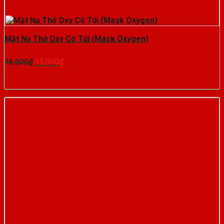
Mặt Nạ Thở Oxy Có Túi (Mask Oxygen)
Giá
Giá
16.500
₫
15.000
₫
gốc
hiện
là:
tại
16.500₫.
là:
15.000₫.