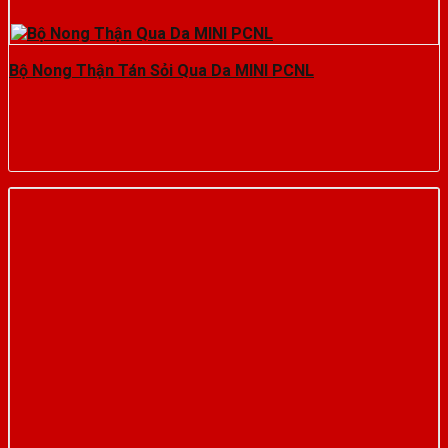
Bộ Nong Thận Tán Sỏi Qua Da MINI PCNL