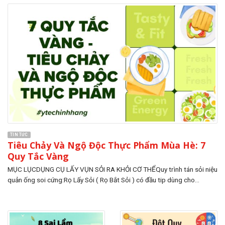
TIN TỨC
Tiêu Chảy Và Ngộ Độc Thực Phẩm Mùa Hè: 7
Quy Tắc Vàng
MỤC LỤCDỤNG CỤ LẤY VỤN SỎI RA KHỎI CƠ THỂQuy trình tán sỏi niệu
quản ống soi cứng:Rọ Lấy Sỏi ( Rọ Bắt Sỏi ) có đầu tip dùng cho...