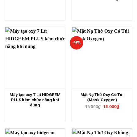
-9%
Máy tạo oxy 7 Lít HIDGEEM
Mặt Nạ Thở Oxy Có Túi
PLUS kèm chức năng khí
(Mask Oxygen)
dung
Giá
Giá
16.500
₫
15.000
₫
gốc
hiện
là:
tại
16.500₫.
là:
15.000₫.