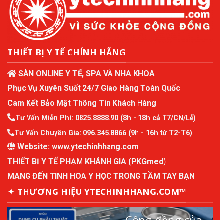
THIẾT BỊ Y TẾ CHÍNH HÃNG
SÀN ONLINE Y TẾ, SPA VÀ NHA KHOA
Phục Vụ Xuyên Suốt 24/7 Giao Hàng Toàn Quốc
Cam Kết Bảo Mật Thông Tin Khách Hàng
Tư Vấn Miễn Phí:
0825.8888.90
(8h - 18h cả T7/CN/Lễ)
Tư Vấn Chuyên Gia:
096.345.8866
(9h - 16h từ T2-T6)
Website:
www.ytechinhhang.com
THIẾT BỊ Y TẾ PHẠM KHÁNH GIA (PKGmed)
MANG ĐẾN TINH HOA Y HỌC TRONG TẦM TAY BẠN
✦ THƯƠNG HIỆU YTECHINHHANG.COM™
Cộng đồng của