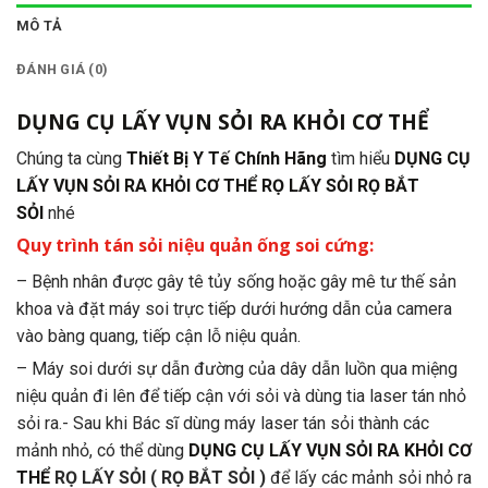
MÔ TẢ
ĐÁNH GIÁ (0)
DỤNG CỤ LẤY VỤN SỎI RA KHỎI CƠ THỂ
Chúng ta cùng
Thiết Bị Y Tế Chính Hãng
tìm hiểu
DỤNG CỤ
LẤY VỤN SỎI RA KHỎI CƠ THỂ
RỌ LẤY SỎI RỌ BẮT
SỎI
nhé
Quy trình tán sỏi niệu quản ống soi cứng:
– Bệnh nhân được gây tê tủy sống hoặc gây mê tư thế sản
khoa và đặt máy soi trực tiếp dưới hướng dẫn của camera
vào bàng quang, tiếp cận lỗ niệu quản.
– Máy soi dưới sự dẫn đường của dây dẫn luồn qua miệng
niệu quản đi lên để tiếp cận với sỏi và dùng tia laser tán nhỏ
sỏi ra.- Sau khi Bác sĩ dùng máy laser tán sỏi thành các
mảnh nhỏ, có thể dùng
DỤNG CỤ LẤY VỤN SỎI RA KHỎI CƠ
THỂ
RỌ LẤY SỎI ( RỌ BẮT
SỎI )
để lấy các mảnh sỏi nhỏ ra