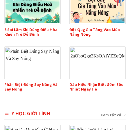
8 Sai Lầm Khi Dùng Điều Hòa
Đột Quỵ Gia Tăng Vào Mùa
Khiến Trẻ Dễ Bệnh
Nắng Nóng
Phân Biệt Đúng Say Nắng Và
Dấu Hiệu Nhận Biết Sớm Sốc
Say Nóng
Nhiệt Ngày Hè
Y HỌC GIỚI TÍNH
Xem tất cả