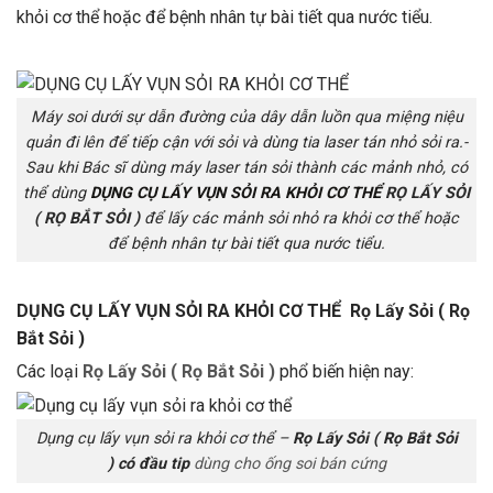
khỏi cơ thể hoặc để bệnh nhân tự bài tiết qua nước tiểu.
Máy soi dưới sự dẫn đường của dây dẫn luồn qua miệng niệu
quản đi lên để tiếp cận với sỏi và dùng tia laser tán nhỏ sỏi ra.-
Sau khi Bác sĩ dùng máy laser tán sỏi thành các mảnh nhỏ, có
thể dùng
DỤNG CỤ LẤY VỤN SỎI RA KHỎI CƠ THỂ
RỌ LẤY SỎI
( RỌ BẮT
SỎI )
để lấy các mảnh sỏi nhỏ ra khỏi cơ thể hoặc
để bệnh nhân tự bài tiết qua nước tiểu.
DỤNG CỤ LẤY VỤN SỎI RA KHỎI CƠ THỂ
Rọ Lấy Sỏi ( Rọ
Bắt Sỏi )
Các loại
Rọ Lấy Sỏi ( Rọ Bắt Sỏi )
phổ biến hiện nay:
Dụng cụ lấy vụn sỏi ra khỏi cơ thể –
Rọ Lấy Sỏi ( Rọ Bắt Sỏi
) có đầu tip
dùng cho ống soi bán cứng