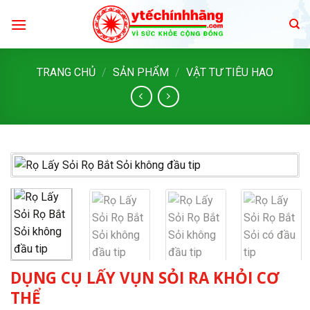
Skip
to
content
TRANG CHỦ
/
SẢN PHẨM
/
VẬT TƯ TIÊU HAO
DỤNG CỤ LẤY VỤN SỎI RA KHỎI CƠ
THỂ