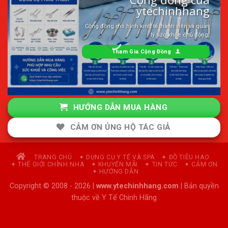
ytechinhhang
Cộng đồng mô hình kinh tế thành viên và quản
lý sức khỏe chủ động.
Tham Gia Cộng Đồng
HƯỚNG DẪN MUA HÀNG
CẢM ƠN ỦNG HỘ TÁC GIẢ
TRANG CHỦ
✦ DỤNG CỤ Y TẾ VÀ SPA
✦ ĐỒ TIÊU HAO
✦ THẾ GIỚI CHỈNH NHA
✦ KHUYẾN MÃI
✦ TIN TỨC
✦ CẢM ƠN
✦ HƯỚNG DẪN
Copyright © 2008 - 2026 |
www.ytechinhhang.com
| Bản quyền
thuộc về Y Tế Chính Hãng