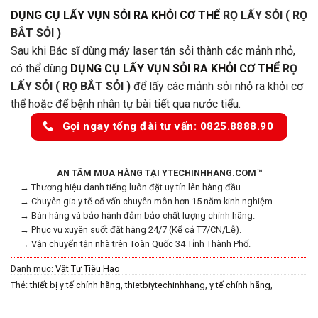
DỤNG CỤ LẤY VỤN SỎI RA KHỎI CƠ THỂ
RỌ LẤY SỎI ( RỌ
BẮT
SỎI )
Sau khi Bác sĩ dùng máy laser tán sỏi thành các mảnh nhỏ,
có thể dùng
DỤNG CỤ LẤY VỤN SỎI RA KHỎI CƠ THỂ
RỌ
LẤY SỎI ( RỌ BẮT
SỎI )
để lấy các mảnh sỏi nhỏ ra khỏi cơ
thể hoặc để bệnh nhân tự bài tiết qua nước tiểu.
Gọi ngay tổng đài tư vấn: 0825.8888.90
AN TÂM MUA HÀNG TẠI YTECHINHHANG.COM™
→ Thương hiệu danh tiếng luôn đặt uy tín lên hàng đầu.
→ Chuyên gia y tế cố vấn chuyên môn hơn 15 năm kinh nghiệm.
→ Bán hàng và bảo hành đảm bảo chất lượng chính hãng.
→ Phục vụ xuyên suốt đặt hàng 24/7 (Kể cả T7/CN/Lễ).
→ Vận chuyển tận nhà trên Toàn Quốc 34 Tỉnh Thành Phố.
Danh mục:
Vật Tư Tiêu Hao
Thẻ:
thiết bị y tế chính hãng
,
thietbiytechinhhang
,
y tế chính hãng
,
ytechinhhang