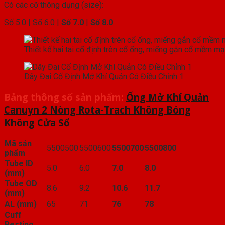
Có các cỡ thông dụng (size):
Số 5.0 | Số 6.0 |
Số 7.0
|
Số 8.0
Thiết kế hai tai cố định trên cổ ống, miếng gắn cổ mềm mạ
Dây Đai Cố Định Mở Khí Quản Có Điều Chỉnh 1
Bảng thông số sản phẩm:
Ống Mở Khí Quản
Canuyn 2 Nòng Rota-Trach Không Bóng
Không Cửa Sổ
Mã sản
5500500
5500600
5500700
5500800
phẩm
Tube ID
5.0
6.0
7.0
8.0
(mm)
Tube OD
8.6
9.2
10.6
11.7
(mm)
AL (mm)
65
71
76
78
Cuff
Resting