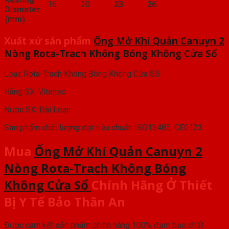
16
20
23
26
Diamater
(mm)
Xuất xứ sản phẩm
Ống Mở Khí Quản Canuyn 2
Nòng Rota-Trach Không Bóng Không Cửa Sổ
Loại: Rota-Trach Không Bóng Không Cửa Sổ
Hãng SX: Vitaltec
Nước SX: Đài Loan
Sản phẩm chất lượng đạt tiêu chuẩn ISO13485; CE0123
Mua
Ống Mở Khí Quản Canuyn 2
Nòng Rota-Trach Không Bóng
Không Cửa Sổ
Chính Hãng Ở Thiết
Bị Y Tế Bảo Thân An
Được cam kết sản phẩm chính hãng 100% đảm bảo chất