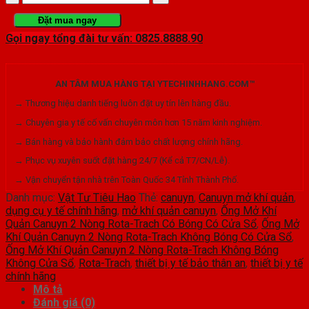
Mở
Đặt mua ngay
Gọi ngay tổng đài tư vấn: 0825.8888.90
Khí
Quản
AN TÂM MUA HÀNG TẠI YTECHINHHANG.COM™
Canuyn
→ Thương hiệu danh tiếng luôn đặt uy tín lên hàng đầu.
2
→ Chuyên gia y tế cố vấn chuyên môn hơn 15 năm kinh nghiệm.
Nòng
→ Bán hàng và bảo hành đảm bảo chất lượng chính hãng.
Rota-
→ Phục vụ xuyên suốt đặt hàng 24/7 (Kể cả T7/CN/Lễ).
→ Vận chuyển tận nhà trên Toàn Quốc 34 Tỉnh Thành Phố.
Trach
Danh mục:
Vật Tư Tiêu Hao
Thẻ:
canuyn
,
Canuyn mở khí quản
,
Không
dụng cụ y tế chính hãng
,
mở khí quản canuyn
,
Ống Mở Khí
Quản Canuyn 2 Nòng Rota-Trach Có Bóng Có Cửa Sổ
,
Ống Mở
Bóng
Khí Quản Canuyn 2 Nòng Rota-Trach Không Bóng Có Cửa Sổ
,
Ống Mở Khí Quản Canuyn 2 Nòng Rota-Trach Không Bóng
Không
Không Cửa Sổ
,
Rota-Trach
,
thiết bị y tế bảo thân an
,
thiết bị y tế
chính hãng
Cửa
Mô tả
Sổ
Đánh giá (0)