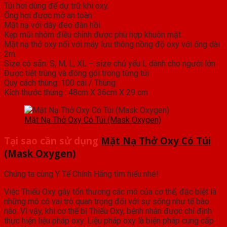
Túi hơi dùng để dự trữ khí oxy.
Ống hơi được mở an toàn
Mặt nạ với dây đeo đàn hồi.
Kẹp mũi nhôm điều chỉnh được phù hợp khuôn mặt.
Mặt nạ thở oxy nối với máy lưu thông nồng độ oxy với ống dài
2m.
Size có sẵn: S, M, L, XL – size chủ yếu L dành cho người lớn
Được tiệt trùng và đóng gói trong từng túi
Quy cách thùng: 100 cái / Thùng
Kích thước thùng : 48cm X 36cm X 29 cm
Mặt Nạ Thở Oxy Có Túi (Mask Oxygen)
Tại sao cần sử dụng
Mặt Nạ Thở Oxy Có Túi
(Mask Oxygen)
Chúng ta cùng Y Tế Chính Hãng tìm hiểu nhé!
Việc Thiếu Oxy gây tổn thương các mô của cơ thể, đặc biệt là
những mô có vai trò quan trọng đối với sự sống như tế bào
não. Vì vậy, khi cơ thể bị Thiếu Oxy, bệnh nhân được chỉ định
thực hiện liệu pháp oxy. Liệu pháp oxy là biện pháp cung cấp