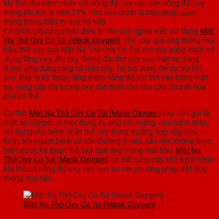
khí thở cho bệnh nhân với nồng độ oxy cao hơn nồng độ oxy
trong khí trời là trên 21%. Thở oxy chính là biện pháp quan
trọng trong điều trị suy hô hấp.
Có nhiều phương pháp điều trị thở oxy ngoài việc sử dụng
Mặt
Nạ Thở Oxy Có Túi (Mask Oxygen)
: Thở oxy qua ống thông mũi
hầu, thở oxy qua Mặt Nạ Thở Oxy Có Túi, thở oxy bằng cách sử
dụng lồng oxy, lều oxy. Trong đó, thở oxy qua mặt nạ đang
được ứng dụng rộng rãi hiện nay. Túi hơi dùng để dự trữ khí
oxy. Đây là kỹ thuật tăng thêm nồng độ khí thở vào bằng mặt
nạ, cung cấp đủ lượng oxy cần thiết cho nhu cầu chuyển hóa
của cơ thể.
Cụ thể,
Mặt Nạ Thở Oxy Có Túi (Mask Oxygen)
hay còn gọi là
mặt nạ oxygen là một dụng cụ phủ kín miệng, mũi bệnh nhân,
sử dụng cho bệnh nhân thở oxy trong trường hợp cấp cứu
hoặc khi người bệnh có tổn thương ở mũi, hầu nên không thực
hiện được kỹ thuật thở oxy qua ống thông mũi hầu.
Mặt Nạ
Thở Oxy Có Túi (Mask Oxygen)
có thể cung cấp cho bệnh nhân
khí thở có nồng độ oxy cao hơn so với phương pháp đặt ống
thông mũi hầu.
Mặt Nạ Thở Oxy Có Túi (Mask Oxygen)