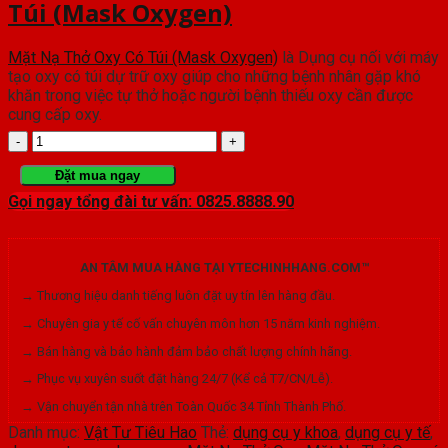
Túi (Mask Oxygen)
Mặt Nạ Thở Oxy Có Túi (Mask Oxygen)
là Dụng cụ nối với máy
tạo oxy có túi dự trữ oxy giúp cho những bệnh nhân gặp khó
khăn trong việc tự thở hoặc người bệnh thiếu oxy cần được
cung cấp oxy.
Mặt
Nạ
Đặt mua ngay
Gọi ngay tổng đài tư vấn: 0825.8888.90
Thở
Oxy
AN TÂM MUA HÀNG TẠI YTECHINHHANG.COM™
Có
→ Thương hiệu danh tiếng luôn đặt uy tín lên hàng đầu.
Túi
→ Chuyên gia y tế cố vấn chuyên môn hơn 15 năm kinh nghiệm.
(Mask
→ Bán hàng và bảo hành đảm bảo chất lượng chính hãng.
Oxygen)
→ Phục vụ xuyên suốt đặt hàng 24/7 (Kể cả T7/CN/Lễ).
→ Vận chuyển tận nhà trên Toàn Quốc 34 Tỉnh Thành Phố.
số
Danh mục:
Vật Tư Tiêu Hao
Thẻ:
dụng cụ y khoa
,
dụng cụ y tế
,
lượng