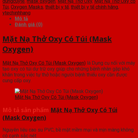
dungcuyte
,
mask oxygen
,
Mặt Nạ Thở Oxy
,
Mặt Nạ Thở Oxy có
Túi
,
Oxygen Masks
,
thiết bị y tế
,
thiết bị y tế chính hãng
,
ytechinhhang
Mô tả
Đánh giá (0)
Mặt Nạ Thở Oxy Có Túi (Mask
Oxygen)
Mặt Nạ Thở Oxy Có Túi (Mask Oxygen)
là Dụng cụ nối với máy
tạo oxy có túi dự trữ oxy giúp cho những bệnh nhân gặp khó
khăn trong việc tự thở hoặc người bệnh thiếu oxy cần được
cung cấp oxy.
Mặt Nạ Thở Oxy Có Túi (Mask Oxygen)
Mô tả sản phẩm
Mặt Nạ Thở Oxy Có Túi
(Mask Oxygen)
Nguyên liệu cao su PVC, bề mặt mềm mại và mịn màng không
có cạnh sắc nét