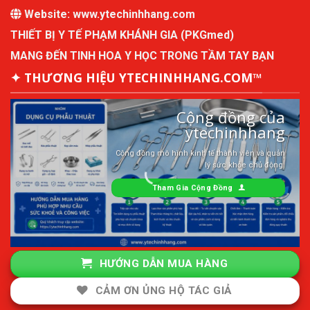
Website:
www.ytechinhhang.com
THIẾT BỊ Y TẾ PHẠM KHÁNH GIA (PKGmed)
MANG ĐẾN TINH HOA Y HỌC TRONG TẦM TAY BẠN
✦ THƯƠNG HIỆU YTECHINHHANG.COM™
Cộng đồng của
ytechinhhang
Cộng đồng mô hình kinh tế thành viên và quản
lý sức khỏe chủ động.
Tham Gia Cộng Đồng
HƯỚNG DẪN MUA HÀNG
CẢM ƠN ỦNG HỘ TÁC GIẢ