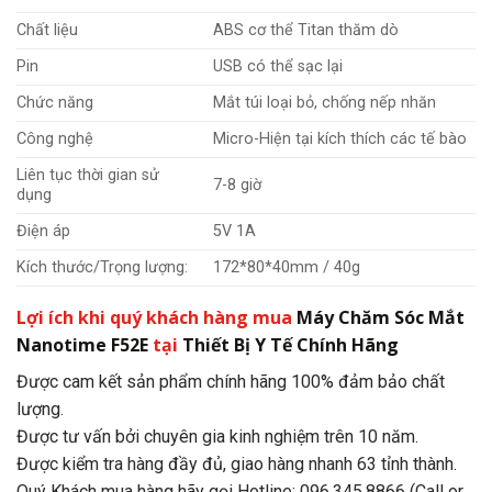
Chất liệu
ABS cơ thể Titan thăm dò
Pin
USB có thể sạc lại
Chức năng
Mắt túi loại bỏ, chống nếp nhăn
Công nghệ
Micro-Hiện tại kích thích các tế bào
Liên tục thời gian sử
7-8 giờ
dụng
Điện áp
5V 1A
Kích thước/Trọng lượng:
172*80*40mm / 40g
Lợi ích khi quý khách hàng mua
Máy Chăm Sóc Mắt
Nanotime F52E
tại
Thiết Bị Y Tế Chính Hãng
Được cam kết sản phẩm chính hãng 100% đảm bảo chất
lượng.
Được tư vấn bởi chuyên gia kinh nghiệm trên 10 năm.
Được kiểm tra hàng đầy đủ, giao hàng nhanh 63 tỉnh thành.
Quý Khách mua hàng hãy gọi Hotline: 096.345.8866 (Call or