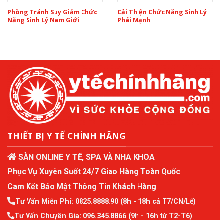
Phòng Tránh Suy Giảm Chức
Cải Thiện Chức Năng Sinh Lý
Năng Sinh Lý Nam Giới
Phái Mạnh
THIẾT BỊ Y TẾ CHÍNH HÃNG
SÀN ONLINE Y TẾ, SPA VÀ NHA KHOA
Phục Vụ Xuyên Suốt 24/7 Giao Hàng Toàn Quốc
Cam Kết Bảo Mật Thông Tin Khách Hàng
Tư Vấn Miễn Phí:
0825.8888.90
(8h - 18h cả T7/CN/Lễ)
Tư Vấn Chuyên Gia:
096.345.8866
(9h - 16h từ T2-T6)