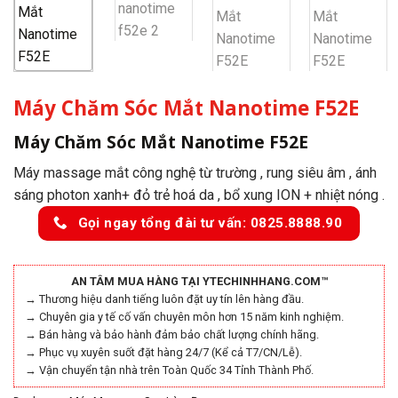
Máy Chăm Sóc Mắt Nanotime F52E
Máy Chăm Sóc Mắt Nanotime F52E
Máy massage mắt công nghệ từ trường , rung siêu âm , ánh
sáng photon xanh+ đỏ trẻ hoá da , bổ xung ION + nhiệt nóng .
Gọi ngay tổng đài tư vấn: 0825.8888.90
AN TÂM MUA HÀNG TẠI YTECHINHHANG.COM™
→ Thương hiệu danh tiếng luôn đặt uy tín lên hàng đầu.
→ Chuyên gia y tế cố vấn chuyên môn hơn 15 năm kinh nghiệm.
→ Bán hàng và bảo hành đảm bảo chất lượng chính hãng.
→ Phục vụ xuyên suốt đặt hàng 24/7 (Kể cả T7/CN/Lễ).
→ Vận chuyển tận nhà trên Toàn Quốc 34 Tỉnh Thành Phố.