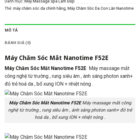
Danh mục:
Máy Massage Spa Làm Đẹp
Thẻ:
máy chăm sóc da chính hãng
,
Máy Chăm Sóc Da Con Lăn Nanotime
F83
,
Máy Chăm Sóc Da Con Lăn Nanotime F83L
,
Máy Chăm Sóc Da Mặt
Nanotime F65U
,
Máy Chăm Sóc Da Mặt Nanotime F82E
,
máy chăm sóc
mắt chính hãng
,
Máy Chăm Sóc Mắt Nanotime F51
,
Máy Chăm Sóc Mắt
MÔ TẢ
Nanotime F52E
,
máy hút mụn chính hãng
,
Máy Hút Mụn Nanotime F31
,
Máy Tẩy Da Mặt Nanotime F68
,
máy triệt lông chính hãng
,
Máy Triệt Lông
ĐÁNH GIÁ (0)
Nanotime B62F
,
Máy Triệt Lông Nanotime B65PRO
,
thiết bị y tế chính
hãng
,
thietbiytechinhhang
,
y tế chính hãng
,
ytechinhhang
Máy Chăm Sóc Mắt Nanotime F52E
Máy Chăm Sóc Mắt Nanotime F52E
Máy massage mắt
công nghệ từ trường , rung siêu âm , ánh sáng photon xanh+
đỏ trẻ hoá da , bổ xung ION + nhiệt nóng .
Máy Chăm Sóc Mắt Nanotime F52E
Máy massage mắt công
nghệ từ trường , rung siêu âm , ánh sáng photon xanh+ đỏ trẻ
hoá da , bổ xung ION + nhiệt nóng .