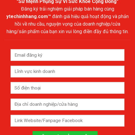
"Sứ Mệnh Phụng Sự Vì Sức Khỏe Cộng Đồng"
Đăng ký trải nghiệm giải pháp bán hàng cùng
ytechinhhang.com™
đánh giá hiệu quả hoạt động và phản
hồi về nhu cầu, nguyện vọng của doanh nghiệp/cửa
hàng/sản phẩm của bạn xin vui lòng điền đầy đủ thông tin.