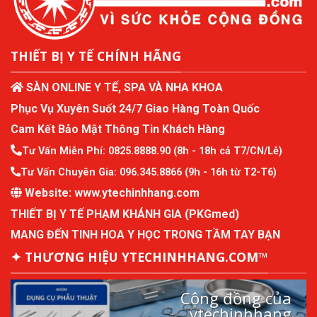
THIẾT BỊ Y TẾ CHÍNH HÃNG
SÀN ONLINE Y TẾ, SPA VÀ NHA KHOA
Phục Vụ Xuyên Suốt 24/7 Giao Hàng Toàn Quốc
Cam Kết Bảo Mật Thông Tin Khách Hàng
Tư Vấn Miễn Phí:
0825.8888.90
(8h - 18h cả T7/CN/Lễ)
Tư Vấn Chuyên Gia:
096.345.8866
(9h - 16h từ T2-T6)
Website:
www.ytechinhhang.com
THIẾT BỊ Y TẾ PHẠM KHÁNH GIA (PKGmed)
MANG ĐẾN TINH HOA Y HỌC TRONG TẦM TAY BẠN
✦ THƯƠNG HIỆU YTECHINHHANG.COM™
Cộng đồng của
ytechinhhang