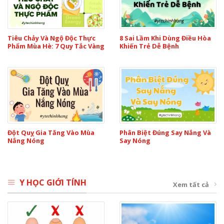
Tiêu Chảy Và Ngộ Độc Thực
8 Sai Lầm Khi Dùng Điều Hòa
Phẩm Mùa Hè: 7 Quy Tắc Vàng
Khiến Trẻ Dễ Bệnh
Đột Quỵ Gia Tăng Vào Mùa
Phân Biệt Đúng Say Nắng Và
Nắng Nóng
Say Nóng
Y HỌC GIỚI TÍNH
Xem tất cả