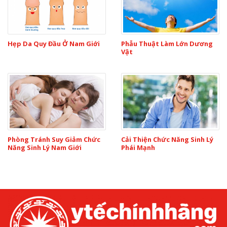
Hẹp Da Quy Đầu Ở Nam Giới
Phẫu Thuật Làm Lớn Dương
Vật
Phòng Tránh Suy Giảm Chức
Cải Thiện Chức Năng Sinh Lý
Năng Sinh Lý Nam Giới
Phái Mạnh