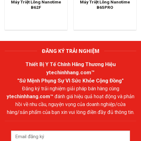
Máy Triệt Lông Nanotime
Máy Triệt Lông Nanotime
B62F
B65PRO
ĐĂNG KÝ TRẢI NGHIỆM
Thiết Bị Y Tế Chính Hãng Thương Hiệu
ytechinhhang.com™
"Sứ Mệnh Phụng Sự Vì Sức Khỏe Cộng Đồng"
Đăng ký trải nghiệm giải pháp bán hàng cùng
ytechinhhang.com™
đánh giá hiệu quả hoạt động và phản
hồi về nhu cầu, nguyện vọng của doanh nghiệp/cửa
hàng/sản phẩm của bạn xin vui lòng điền đầy đủ thông tin.