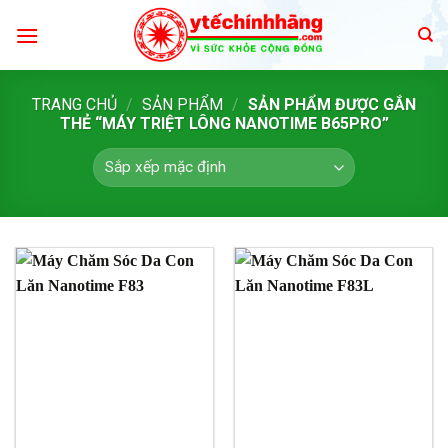
Skip
to
content
TRANG CHỦ
/
SẢN PHẨM
/
SẢN PHẨM ĐƯỢC GẮN
THẺ “MÁY TRIỆT LÔNG NANOTIME B65PRO”