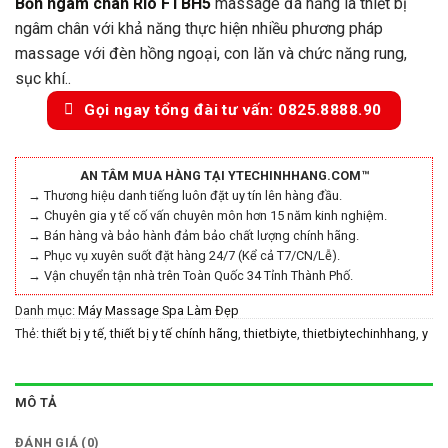
Bồn ngâm chân Rio FTBH5
massage đa năng là thiết bị
ngâm chân với khả năng thực hiện nhiều phương pháp
massage với đèn hồng ngoại, con lăn và chức năng rung,
sục khí..
Gọi ngay tổng đài tư vấn: 0825.8888.90
AN TÂM MUA HÀNG TẠI YTECHINHHANG.COM™
→ Thương hiệu danh tiếng luôn đặt uy tín lên hàng đầu.
→ Chuyên gia y tế cố vấn chuyên môn hơn 15 năm kinh nghiệm.
→ Bán hàng và bảo hành đảm bảo chất lượng chính hãng.
→ Phục vụ xuyên suốt đặt hàng 24/7 (Kể cả T7/CN/Lễ).
→ Vận chuyển tận nhà trên Toàn Quốc 34 Tỉnh Thành Phố.
Danh mục:
Máy Massage Spa Làm Đẹp
Thẻ:
thiết bị y tế
,
thiết bị y tế chính hãng
,
thietbiyte
,
thietbiytechinhhang
,
y
tế chính hãng
,
ytechinhhang
MÔ TẢ
ĐÁNH GIÁ (0)