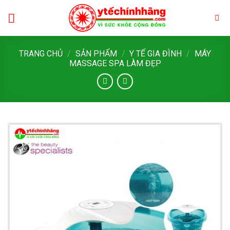
Skip
to
content
TRANG CHỦ
/
SẢN PHẨM
/
Y TẾ GIA ĐÌNH
/
MÁY
MASSAGE SPA LÀM ĐẸP