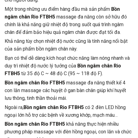
Một trong những ưu điểm hàng đầu mà sản phẩm
Bồn
ngâm chân Rio FTBH5
massage đa năng còn sở hữu đó
chính là khả năng giữ nhiệt độ trong suốt quá trình ngâm
chân để đảm bảo hiệu quả ngâm chân được đạt tối đa.
Khả năng tùy chọn nhiệt độ nước cũng là tính năng nổi bật
của sản phẩm bồn ngâm chân này.
Bạn có thể dễ dàng kích hoạt chức năng làm nóng nhanh và
duy trì nhiệt độ nước lý tưởng của
Bồn ngâm chân Rio
FTBH5
từ 35 độ C ~ 48 độ C (95 ~ 118 độ F).
Bồn ngâm chân Rio FTBH5
massage đa năng thiết kế 4
con lăn massage các huyệt ở gan bàn chân giúp khí huyết
lưu thông, tinh thần thoải mái.
Ngoài ra,
Bồn ngâm chân Rio FTBH5
có 2 đèn LED hồng
ngoại lớn hỗ trợ các bệnh về xương khớp, mạch máu…
Bồn ngâm chân Rio FTBH5
khả năng thực hiện nhiều
phương pháp massage với đèn hồng ngoại, con lăn và chức