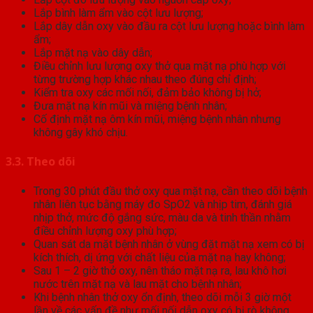
Lắp bình làm ẩm vào cột lưu lượng;
Lắp dây dẫn oxy vào đầu ra cột lưu lượng hoặc bình làm
ẩm;
Lắp mặt nạ vào dây dẫn;
Điều chỉnh lưu lượng oxy thở qua mặt nạ phù hợp với
từng trường hợp khác nhau theo đúng chỉ định;
Kiểm tra oxy các mối nối, đảm bảo không bị hở;
Đưa mặt nạ kín mũi và miệng bệnh nhân;
Cố định mặt nạ ôm kín mũi, miệng bệnh nhân nhưng
không gây khó chịu.
3.3. Theo dõi
Trong 30 phút đầu thở oxy qua mặt nạ, cần theo dõi bệnh
nhân liên tục bằng máy đo SpO2 và nhịp tim, đánh giá
nhịp thở, mức độ gắng sức, màu da và tinh thần nhằm
điều chỉnh lượng oxy phù hợp;
Quan sát da mặt bệnh nhân ở vùng đặt mặt nạ xem có bị
kích thích, dị ứng với chất liệu của mặt nạ hay không;
Sau 1 – 2 giờ thở oxy, nên tháo mặt nạ ra, lau khô hơi
nước trên mặt nạ và lau mặt cho bệnh nhân;
Khi bệnh nhân thở oxy ổn định, theo dõi mỗi 3 giờ một
lần về các vấn đề như mối nối dẫn oxy có bị rò không,