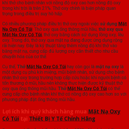
khí thở cho bệnh nhân với nồng độ oxy cao hơn nồng độ oxy
trong khí trời là trên 21%. Thở oxy chính là biện pháp quan
trọng trong điều trị suy hô hấp.
Có nhiều phương pháp điều trị thở oxy ngoài việc
sử dụng
Mặt
Nạ Oxy Có Túi
: Thở oxy qua ống thông mũi hầu,
thở oxy qua
Mặt Nạ Oxy Có Túi
, thở oxy bằng cách sử dụng lồng oxy, lều
oxy. Trong đó, thở oxy qua mặt nạ đang được ứng dụng rộng
rãi hiện nay. Đây là kỹ thuật tăng thêm nồng độ khí thở vào
bằng mặt nạ, cung cấp đủ lượng oxy cần thiết cho nhu cầu
chuyển hóa của cơ thể.
Cụ thể,
Thở
Mặt Nạ Oxy Có Túi
hay còn gọi là
mặt nạ oxy
là
một dụng cụ phủ kín miệng, mũi bệnh nhân, sử dụng cho bệnh
nhân thở oxy trong trường hợp cấp cứu hoặc khi người bệnh có
tổn thương ở mũi, hầu nên không thực hiện được kỹ thuật thở
oxy qua ống thông mũi hầu.
Thở
Mặt Nạ Oxy Có Túi
có thể
cung cấp cho bệnh nhân khí thở có nồng độ oxy cao hơn so với
phương pháp đặt ống thông mũi hầu.
Lợi ích khi quý khách hàng mua
Mặt Nạ Oxy
Có Túi
tại
Thiết Bị Y Tế Chính Hãng