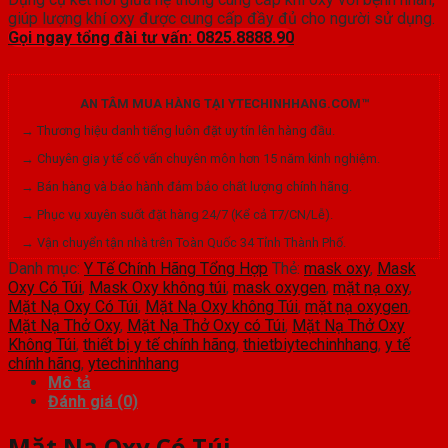
giúp lượng khí oxy được cung cấp đầy đủ cho người sử dụng.
Gọi ngay tổng đài tư vấn: 0825.8888.90
AN TÂM MUA HÀNG TẠI YTECHINHHANG.COM™
→ Thương hiệu danh tiếng luôn đặt uy tín lên hàng đầu.
→ Chuyên gia y tế cố vấn chuyên môn hơn 15 năm kinh nghiệm.
→ Bán hàng và bảo hành đảm bảo chất lượng chính hãng.
→ Phục vụ xuyên suốt đặt hàng 24/7 (Kể cả T7/CN/Lễ).
→ Vận chuyển tận nhà trên Toàn Quốc 34 Tỉnh Thành Phố.
Danh mục:
Y Tế Chính Hãng Tổng Hợp
Thẻ:
mask oxy
,
Mask
Oxy Có Túi
,
Mask Oxy không túi
,
mask oxygen
,
mặt nạ oxy
,
Mặt Nạ Oxy Có Túi
,
Mặt Nạ Oxy không Túi
,
mặt nạ oxygen
,
Mặt Nạ Thở Oxy
,
Mặt Nạ Thở Oxy có Túi
,
Mặt Nạ Thở Oxy
Không Túi
,
thiết bị y tế chính hãng
,
thietbiytechinhhang
,
y tế
chính hãng
,
ytechinhhang
Mô tả
Đánh giá (0)
Mặt Nạ Oxy Có Túi