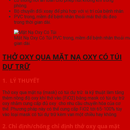
Lỗ thông hơi an toàn cho phép hút không khí trong
phòng.
Bộ chuyển đổi xoay để phù hợp với vị trí của bệnh nhân.
PVC trong, mềm để bệnh nhân thoải mái thở dù đeo
trong thời gian dài.
Mặt Nạ Oxy Có Túi PVC trong, mềm để bệnh nhân thoải mái
gian dài.
THỞ OXY QUA MẶT NẠ OXY CÓ TÚI
DỰ TRỮ
1. LÝ THUYẾT
Thở oxy qua mặt nạ (mask) có túi dự trữ: là kỹ thuật làm tăng
thêm nồng độ oxy khí thở vào (FiO2) bằng mask có túi dự trữ
oxy nhằm cung cấp đủ oxy cho nhu cầu chuyển hóa của cơ
thể. Phương pháp này có thể cung cấp FiO2 tới 65-100% tùy
vào loại mask có túi dự trữ kèm van một chiều hay không.
2. Chỉ định/chống chỉ định thở oxy qua mặt