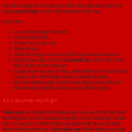
Về triệu chứng, khi bị thiếu oxy, bệnh nhân đều biểu hiện tình
trạng
suy hô hấp
với các dấu hiệu nhận biết sau:
● Khó thở;
Lo âu, hốt hoảng, bồn chồn;
Vật vã, kích thích;
Ý thức lơ mơ, lộn xộn;
Giảm thị lực;
Giảm trương lực cơ và sự phối hợp của các nhóm cơ;
Ở giai đoạn đầu suy hô hấp,
huyết áp
, mạch, tần số hô
hấp và tần số tim tăng lên;
Ở giai đoạn sau suy hô hấp, bệnh nhân bị tím tái, thở dốc,
co kéo các cơn hô hấp, mạch và huyết áp giảm;
Khi xét nghiệm phân tích khí máu động mạch thấy độ
bão hòa oxy (SpO2) và áp lực oxy (PaO2) giảm.
4.2. Liệu pháp oxy là gì?
Thiếu oxy
có thể gây tổn thương các mô của cơ thể, đặc biệt
là những mô có vai trò quan trọng đối với sự sống như tế bào
não. Vì vậy, khi cơ thể bị thiếu oxy, bệnh nhân được chỉ định
thực hiện liệu pháp oxy.
Liệu pháp oxy
là biện pháp cung cấp