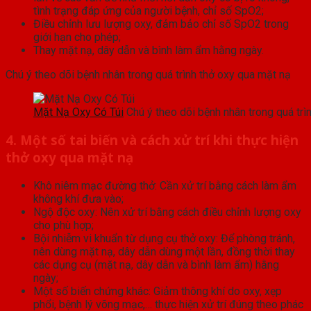
tình trạng đáp ứng của người bệnh, chỉ số SpO2;
Điều chỉnh lưu lượng oxy, đảm bảo chỉ số SpO2 trong
giới hạn cho phép;
Thay mặt nạ, dây dẫn và bình làm ẩm hằng ngày.
Chú ý theo dõi bệnh nhân trong quá trình thở oxy qua mặt nạ
Mặt Nạ Oxy Có Túi
Chú ý theo dõi bệnh nhân trong quá trì
4. Một số tai biến và cách xử trí khi thực hiện
thở oxy qua mặt nạ
Khô niêm mạc đường thở: Cần xử trí bằng cách làm ẩm
không khí đưa vào;
Ngộ độc oxy: Nên xử trí bằng cách điều chỉnh lượng oxy
cho phù hợp;
Bội nhiễm vi khuẩn từ dụng cụ thở oxy: Để phòng tránh,
nên dùng mặt nạ, dây dẫn dùng một lần, đồng thời thay
các dụng cụ (mặt nạ, dây dẫn và bình làm ẩm) hằng
ngày;
Một số biến chứng khác: Giảm thông khí do oxy, xẹp
phổi, bệnh lý võng mạc,… thực hiện xử trí đúng theo phác