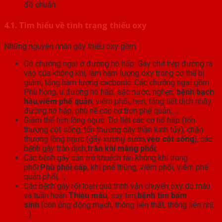
đồ chuẩn.
4.1.
Tìm hiểu về tình trạng thiếu oxy
Những nguyên nhân gây thiếu oxy gồm:
Có chướng ngại ở đường hô hấp: Gây chít hẹp đường ra
vào của không khí, làm hàm lượng oxy trong cơ thể bị
giảm, tăng hàm lượng cacbonic. Các chướng ngại gồm:
Phù họng, u đường hô hấp, sặc nước, nghẹn,
bệnh bạch
hầu
,
viêm phế quản
, viêm phổi, hen, tăng tiết dịch nhầy
đường hô hấp, phù nề các cơ trơn phế quản,…;
Giảm thể tích lồng ngực: Do liệt các cơ hô hấp (tổn
thương cột sống, tổn thương dây thần kinh tủy), chấn
thương lồng ngực (gãy xương sườn,
vẹo cột sống
), các
bệnh gây tràn dịch,
tràn khí màng phổi
;
Các bệnh gây cản trở khuếch tán không khí trong
phổi:
Phù phổi cấp
, khí phế thũng, viêm phổi, viêm phế
quản phổi,…;
Các bệnh gây rối loạn quá trình vận chuyển oxy do máu
và tuần hoàn:
Thiếu máu
, suy tim,
bệnh tim bẩm
sinh
(còn ống động mạch, thông liên thất, thông liên nhĩ,
…).