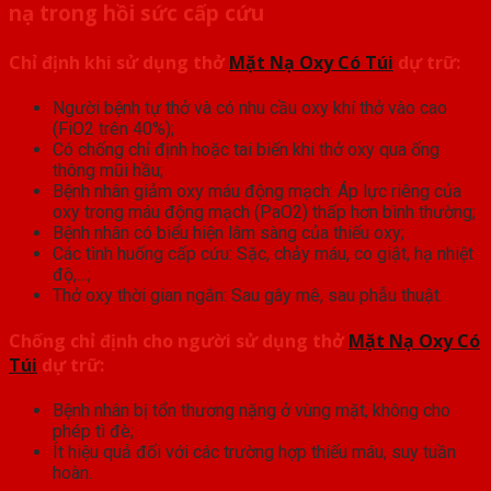
nạ trong hồi sức cấp cứu
Chỉ định khi sử dụng thở
Mặt Nạ Oxy Có Túi
dự trữ:
Người bệnh tự thở và có nhu cầu oxy khí thở vào cao
(FiO2 trên 40%);
Có chống chỉ định hoặc tai biến khi thở oxy qua ống
thông mũi hầu;
Bệnh nhân giảm oxy máu động mạch: Áp lực riêng của
oxy trong máu động mạch (PaO2) thấp hơn bình thường;
Bệnh nhân có biểu hiện lâm sàng của thiếu oxy;
Các tình huống cấp cứu: Sặc, chảy máu, co giật, hạ nhiệt
độ,…;
Thở oxy thời gian ngắn: Sau gây mê, sau phẫu thuật.
Chống chỉ định cho người sử dụng thở
Mặt Nạ Oxy Có
Túi
dự trữ:
Bệnh nhân bị tổn thương nặng ở vùng mặt, không cho
phép tì đè;
Ít hiệu quả đối với các trường hợp thiếu máu, suy tuần
hoàn.