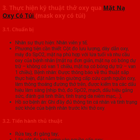
3. Thực hiện kỹ thuật thở oxy qua
Mặt Nạ
Oxy Có Túi
(mask oxy có túi)
3.1. Chuẩn bị
Nhân sự thực hiện: Nhân viên y tế;
Phương tiện cần thiết: Cột đo lưu lượng, dây dẫn oxy,
máy đo SpO2, mặt nạ phù hợp với lứa tuổi và nhu cầu
oxy của bệnh nhân (mặt nạ đơn giản, mặt nạ có bóng dự
trữ – không có van 1 chiều, mặt nạ có bóng dự trữ – van
1 chiều); Bệnh nhân: Được thông báo về thủ thuật sắp
thực hiện, đặt nằm trên giường cấp cứu cạnh nguồn oxy,
làm thông thoáng đường thở trên, được kiểm tra các dấu
hiệu lâm sàng (nhịp thở, đo SpO2, mạch, dấu hiệu gắng
sức, đánh giá tinh thần, tình trạng da niêm mạc,…);
Hồ sơ bệnh án: Ghi đầy đủ thông tin cá nhân và tình trạng
sức khỏe của bệnh nhân trước khi thở oxy.
3.2. Tiến hành thủ thuật
Rửa tay, đi găng tay;
Lắp cột đo lưu lượng vào nguồn cấp oxy;