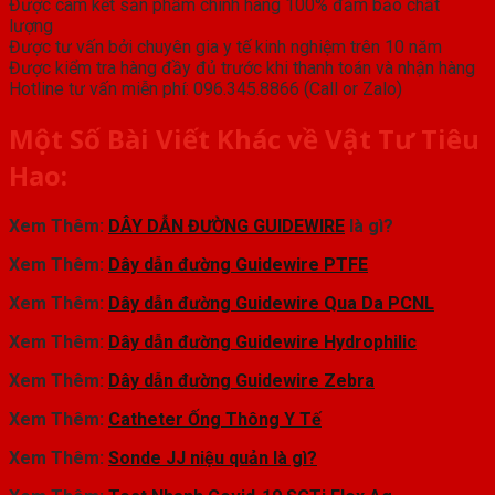
Được cam kết sản phẩm chính hãng 100% đảm bảo chất
lượng
Được tư vấn bởi chuyên gia y tế kinh nghiệm trên 10 năm
Được kiểm tra hàng đầy đủ trước khi thanh toán và nhận hàng
Hotline tư vấn miễn phí: 096.345.8866 (Call or Zalo)
Một Số Bài Viết Khác về Vật Tư Tiêu
Hao:
Xem Thêm:
DÂY DẪN ĐƯỜNG GUIDEWIRE
là gì?
Xem Thêm:
Dây dẫn đường Guidewire PTFE
Xem Thêm:
Dây dẫn đường Guidewire Qua Da PCNL
Xem Thêm:
Dây dẫn đường Guidewire Hydrophilic
Xem Thêm:
Dây dẫn đường Guidewire Zebra
Xem Thêm:
Catheter Ống Thông Y Tế
Xem Thêm:
Sonde JJ niệu quản là gì?