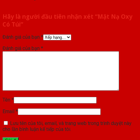
Hãy là người đầu tiên nhận xét “Mặt Nạ Oxy
Có Túi”
Đánh giá của bạn
*
Đánh giá của bạn
*
Tên
*
Email
*
Lưu tên của tôi, email, và trang web trong trình duyệt này
cho lần bình luận kế tiếp của tôi.