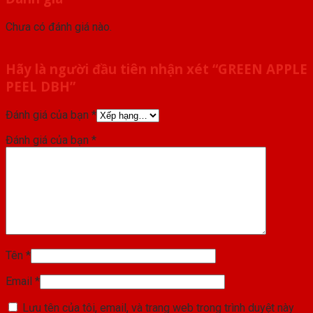
Chưa có đánh giá nào.
Hãy là người đầu tiên nhận xét “GREEN APPLE
PEEL DBH”
Đánh giá của bạn
*
Đánh giá của bạn
*
Tên
*
Email
*
Lưu tên của tôi, email, và trang web trong trình duyệt này