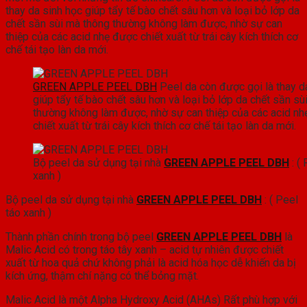
thay da sinh học giúp tẩy tế bào chết sâu hơn và loại bỏ lớp da
chết sần sùi mà thông thường không làm được, nhờ sự can
thiệp của các acid nhẹ được chiết xuất từ trái cây kích thích cơ
chế tái tạo làn da mới.
GREEN APPLE PEEL DBH
Peel da còn được gọi là thay d
giúp tẩy tế bào chết sâu hơn và loại bỏ lớp da chết sần s
thường không làm được, nhờ sự can thiệp của các acid n
chiết xuất từ trái cây kích thích cơ chế tái tạo làn da mới.
Bộ peel da sử dụng tại nhà
GREEN APPLE PEEL DBH
: (
xanh )
Bộ peel da sử dụng tại nhà
GREEN APPLE PEEL DBH
: ( Peel
táo xanh )
Thành phần chính trong bộ peel
GREEN APPLE PEEL DBH
là
Malic Acid có trong táo tây xanh – acid tự nhiên được chiết
xuất từ hoa quả chứ không phải là acid hóa học dễ khiến da bị
kích ứng, thậm chí nặng có thể bỏng mặt.
Malic Acid là một Alpha Hydroxy Acid (AHAs) Rất phù hợp với