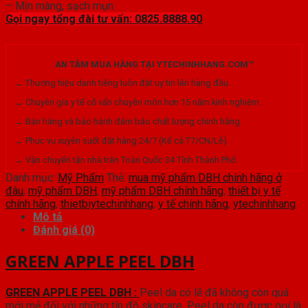
– Mịn màng, sạch mụn
Gọi ngay tổng đài tư vấn: 0825.8888.90
AN TÂM MUA HÀNG TẠI YTECHINHHANG.COM™
→ Thương hiệu danh tiếng luôn đặt uy tín lên hàng đầu.
→ Chuyên gia y tế cố vấn chuyên môn hơn 15 năm kinh nghiệm.
→ Bán hàng và bảo hành đảm bảo chất lượng chính hãng.
→ Phục vụ xuyên suốt đặt hàng 24/7 (Kể cả T7/CN/Lễ).
→ Vận chuyển tận nhà trên Toàn Quốc 34 Tỉnh Thành Phố.
Danh mục:
Mỹ Phẩm
Thẻ:
mua mỹ phẩm DBH chính hãng ở
đâu
,
mỹ phẩm DBH
,
mỹ phẩm DBH chính hãng
,
thiết bị y tế
chính hãng
,
thietbiytechinhhang
,
y tế chính hãng
,
ytechinhhang
Mô tả
Đánh giá (0)
GREEN APPLE PEEL DBH
GREEN APPLE PEEL DBH :
Peel da có lẽ đã không còn quá
mới mẻ đối với những tín đồ skincare. Peel da còn được gọi là