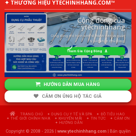
✦ THƯƠNG HIỆU YTECHINHHANG.COM™
Cộng đồng của
ytechinhhang
Cộng đồng mô hình kinh tế thành viên và quản
lý sức khỏe chủ động.
Tham Gia Cộng Đồng
HƯỚNG DẪN MUA HÀNG
CẢM ƠN ỦNG HỘ TÁC GIẢ
TRANG CHỦ
✦ DỤNG CỤ Y TẾ VÀ SPA
✦ ĐỒ TIÊU HAO
✦ THẾ GIỚI CHỈNH NHA
✦ KHUYẾN MÃI
✦ TIN TỨC
✦ CẢM ƠN
✦ HƯỚNG DẪN
Copyright © 2008 - 2026 |
www.ytechinhhang.com
| Bản quyền