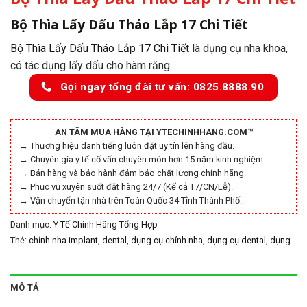
Bộ Thìa Lấy Dấu Tháo Lắp 17 Chi Tiết
Bộ Thìa Lấy Dấu Tháo Lắp 17 Chi Tiết
là dụng cụ nha khoa,
có tác dụng lấy dấu cho hàm răng.
Gọi ngay tổng đài tư vấn: 0825.8888.90
AN TÂM MUA HÀNG TẠI YTECHINHHANG.COM™
→ Thương hiệu danh tiếng luôn đặt uy tín lên hàng đầu.
→ Chuyên gia y tế cố vấn chuyên môn hơn 15 năm kinh nghiệm.
→ Bán hàng và bảo hành đảm bảo chất lượng chính hãng.
→ Phục vụ xuyên suốt đặt hàng 24/7 (Kể cả T7/CN/Lễ).
→ Vận chuyển tận nhà trên Toàn Quốc 34 Tỉnh Thành Phố.
Danh mục:
Y Tế Chính Hãng Tổng Hợp
Thẻ:
chỉnh nha implant
,
dental
,
dụng cụ chỉnh nha
,
dụng cụ dental
,
dụng
cụ implant
,
dụng cụ nha khoa
,
dụng cụ y khoa prime
,
dụng cụ y tế
,
dụng
cụ y tế chính hãng
,
dụng cụ y tế phú quốc
,
dụng cụ y tế prime
,
implant
,
nha khoa dental
,
parkistan
,
phụ kiện implant
,
prime
,
prime parkistan
,
MÔ TẢ
prime tech surgico
,
thế giới chỉnh nha
,
vật liệu nha khoa