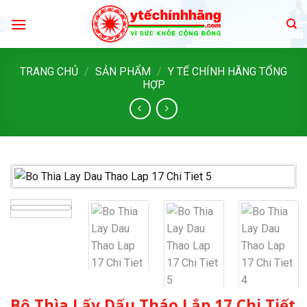
Skip
to
content
TRANG CHỦ
/
SẢN PHẨM
/
Y TẾ CHÍNH HÃNG TỔNG
HỢP
Bộ Thìa Lấy Dấu Tháo Lắp 17 Chi Tiết