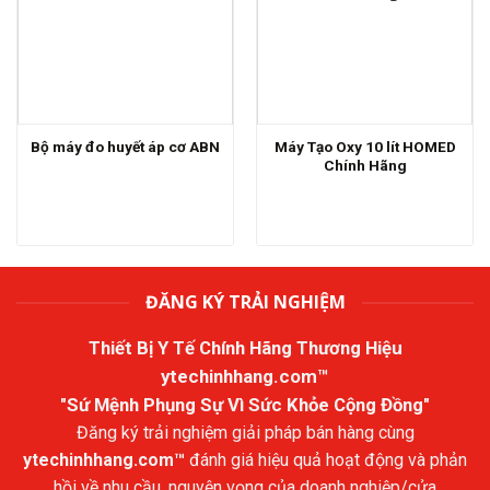
Máy Tạo Oxy 10 lít HOMED
Bộ máy đo huyết áp cơ ABN
Chính Hãng
ĐĂNG KÝ TRẢI NGHIỆM
Thiết Bị Y Tế Chính Hãng Thương Hiệu
ytechinhhang.com™
"Sứ Mệnh Phụng Sự Vì Sức Khỏe Cộng Đồng"
Đăng ký trải nghiệm giải pháp bán hàng cùng
ytechinhhang.com™
đánh giá hiệu quả hoạt động và phản
hồi về nhu cầu, nguyện vọng của doanh nghiệp/cửa