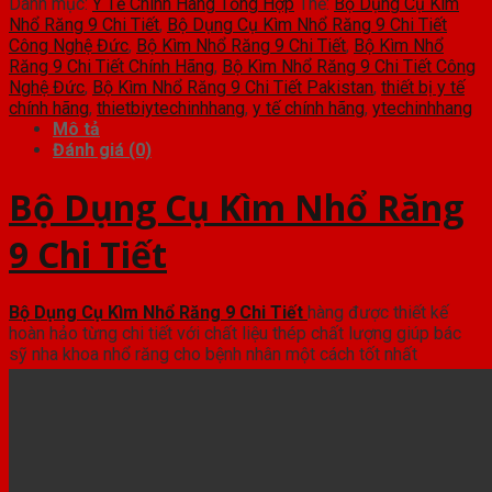
Danh mục:
Y Tế Chính Hãng Tổng Hợp
Thẻ:
Bộ Dụng Cụ Kìm
Nhổ Răng 9 Chi Tiết
,
Bộ Dụng Cụ Kìm Nhổ Răng 9 Chi Tiết
Công Nghệ Đức
,
Bộ Kìm Nhổ Răng 9 Chi Tiết
,
Bộ Kìm Nhổ
Răng 9 Chi Tiết Chính Hãng
,
Bộ Kìm Nhổ Răng 9 Chi Tiết Công
Nghệ Đức
,
Bộ Kìm Nhổ Răng 9 Chi Tiết Pakistan
,
thiết bị y tế
chính hãng
,
thietbiytechinhhang
,
y tế chính hãng
,
ytechinhhang
Mô tả
Đánh giá (0)
Bộ Dụng Cụ Kìm Nhổ Răng
9 Chi Tiết
Bộ Dụng Cụ Kìm Nhổ Răng 9 Chi Tiết
hàng được thiết kế
hoàn hảo từng chi tiết với chất liệu thép chất lượng giúp bác
sỹ nha khoa nhổ răng cho bệnh nhân một cách tốt nhất