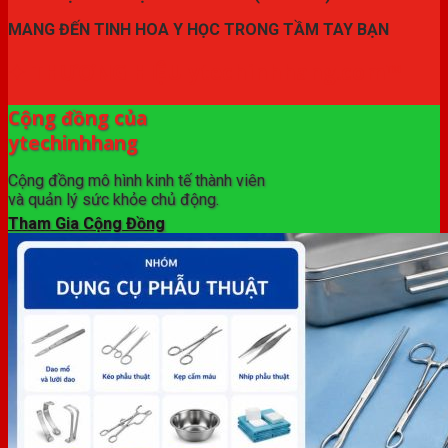
MANG ĐẾN TINH HOA Y HỌC TRONG TẦM TAY BẠN
✦ THƯƠNG HIỆU ytechinhhang.com™
Cộng đồng của
ytechinhhang
Cộng đồng mô hình kinh tế thành viên
và quản lý sức khỏe chủ động.
Tham Gia Cộng Đồng