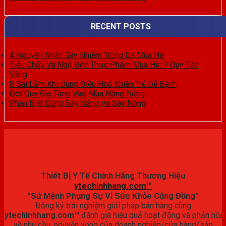
RECENT POSTS
4 Nguyên Nhân Gây Nhiễm Trùng Da Mùa Hè
Tiêu Chảy Và Ngộ Độc Thực Phẩm Mùa Hè: 7 Quy Tắc
Vàng
8 Sai Lầm Khi Dùng Điều Hòa Khiến Trẻ Dễ Bệnh
Đột Quỵ Gia Tăng Vào Mùa Nắng Nóng
Phân Biệt Đúng Say Nắng Và Say Nóng
Đăng ký trải nghiệm
Thiết Bị Y Tế Chính Hãng Thương Hiệu
ytechinhhang.com™
"Sứ Mệnh Phụng Sự Vì Sức Khỏe Cộng Đồng"
Đăng ký trải nghiệm giải pháp bán hàng cùng
ytechinhhang.com™
đánh giá hiệu quả hoạt động và phản hồi
về nhu cầu, nguyện vọng của doanh nghiệp/cửa hàng/sản