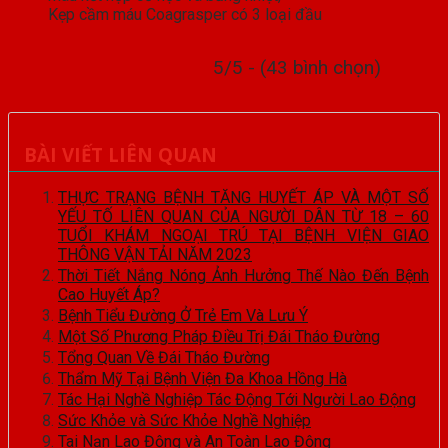
Kẹp cầm máu Coagrasper có 3 loại đầu
5/5 - (43 bình chọn)
BÀI VIẾT LIÊN QUAN
THỰC TRẠNG BỆNH TĂNG HUYẾT ÁP VÀ MỘT SỐ
YẾU TỐ LIÊN QUAN CỦA NGƯỜI DÂN TỪ 18 – 60
TUỔI KHÁM NGOẠI TRÚ TẠI BỆNH VIỆN GIAO
THÔNG VẬN TẢI NĂM 2023
Thời Tiết Nắng Nóng Ảnh Hưởng Thế Nào Đến Bệnh
Cao Huyết Áp?
Bệnh Tiểu Đường Ở Trẻ Em Và Lưu Ý
Một Số Phương Pháp Điều Trị Đái Tháo Đường
Tổng Quan Về Đái Tháo Đường
Thẩm Mỹ Tại Bệnh Viện Đa Khoa Hồng Hà
Tác Hại Nghề Nghiệp Tác Động Tới Người Lao Động
Sức Khỏe và Sức Khỏe Nghề Nghiệp
Tai Nạn Lao Động và An Toàn Lao Động