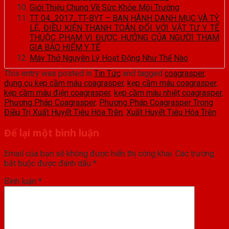
Giới Thiệu Chung Về Sức Khỏe Môi Trường
TT 04_2017_TT-BYT – BAN HÀNH DANH MỤC VÀ TỶ
LỆ, ĐIỀU KIỆN THANH TOÁN ĐỐI VỚI VẬT TƯ Y TẾ
THUỘC PHẠM VI ĐƯỢC HƯỞNG CỦA NGƯỜI THAM
GIA BẢO HIỂM Y TẾ
Máy Thở Nguyên Lý Hoạt Động Như Thế Nào
This entry was posted in
Tin Tức
and tagged
coagrasper
,
dụng cụ kẹp cầm máu coagrasper
,
kẹp cầm máu coagrasper
,
kẹp cầm máu điện coagrasper
,
kẹp cầm máu nhiệt coagrasper
,
Phương Pháp Coagrasper
,
Phương Pháp Coagrasper Trong
Điều Trị Xuất Huyết Tiêu Hóa Trên
,
Xuất Huyết Tiêu Hóa Trên
.
Để lại một bình luận
Email của bạn sẽ không được hiển thị công khai.
Các trường
bắt buộc được đánh dấu
*
Bình luận
*