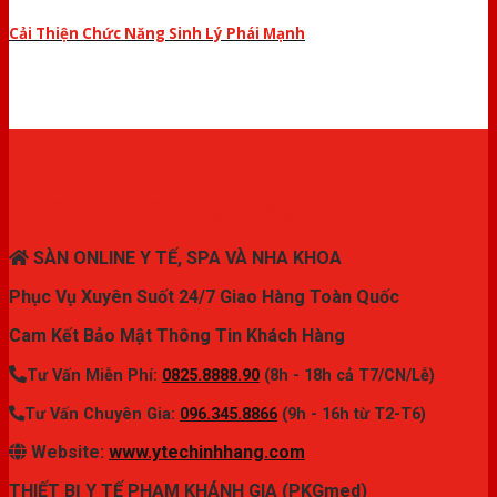
Cải Thiện Chức Năng Sinh Lý Phái Mạnh
THIẾT BỊ Y TẾ CHÍNH HÃNG
SÀN ONLINE Y TẾ, SPA VÀ NHA KHOA
Phục Vụ Xuyên Suốt 24/7 Giao Hàng Toàn Quốc
Cam Kết Bảo Mật Thông Tin Khách Hàng
Tư Vấn Miễn Phí:
0825.8888.90
(8h - 18h cả T7/CN/Lễ)
Tư Vấn Chuyên Gia:
096.345.8866
(9h - 16h từ T2-T6)
Website:
www.ytechinhhang.com
THIẾT BỊ Y TẾ PHẠM KHÁNH GIA (PKGmed)