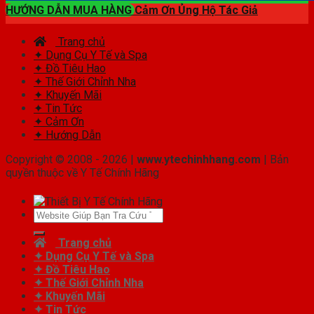
HƯỚNG DẪN MUA HÀNG
Cảm Ơn Ủng Hộ Tác Giả
Trang chủ
✦ Dụng Cụ Y Tế và Spa
✦ Đồ Tiêu Hao
✦ Thế Giới Chỉnh Nha
✦ Khuyến Mãi
✦ Tin Tức
✦ Cảm Ơn
✦ Hướng Dẫn
Copyright © 2008 - 2026 |
www.ytechinhhang.com
| Bản
quyền thuộc về Y Tế Chính Hãng
Tìm
kiếm:
Trang chủ
✦ Dụng Cụ Y Tế và Spa
✦ Đồ Tiêu Hao
✦ Thế Giới Chỉnh Nha
✦ Khuyến Mãi
✦ Tin Tức