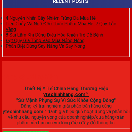
RECENT POSTS
4 Nguyên Nhân Gây Nhiễm Trùng Da Mùa Hè
Tiêu Chảy Và Ngộ Độc Thực Phẩm Mùa Hè: 7 Quy Tắc
Vàng
8 Sai Lầm Khi Dùng Điều Hòa Khiến Trẻ Dễ Bệnh
Đột Quỵ Gia Tăng Vào Mùa Nắng Nóng
Phân Biệt Đúng Say Nắng Và Say Nóng
Đăng ký trải nghiệm
Thiết Bị Y Tế Chính Hãng Thương Hiệu
ytechinhhang.com™
"Sứ Mệnh Phụng Sự Vì Sức Khỏe Cộng Đồng"
Đăng ký trải nghiệm giải pháp bán hàng cùng
ytechinhhang.com™
đánh giá hiệu quả hoạt động và phản hồi
về nhu cầu, nguyện vọng của doanh nghiệp/cửa hàng/sản
phẩm của bạn xin vui lòng điền đầy đủ thông tin.