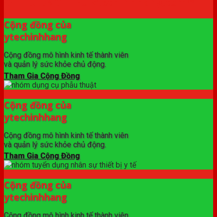
✦ THƯƠNG HIỆU ytechinhhang.com™
Cộng đồng của
ytechinhhang
Cộng đồng mô hình kinh tế thành viên
và quản lý sức khỏe chủ động.
Tham Gia Cộng Đồng
Cộng đồng của
ytechinhhang
Cộng đồng mô hình kinh tế thành viên
và quản lý sức khỏe chủ động.
Tham Gia Cộng Đồng
Cộng đồng của
ytechinhhang
Cộng đồng mô hình kinh tế thành viên