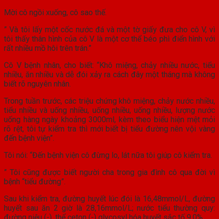
Mời cô ngồi xuống, cô sao thế.
” Và tôi lấy một cốc nước đá và một tờ giấy đưa cho cô V, vì
tôi thấy thân hình của cô V là một cơ thể béo phì điển hình với
rất nhiều mồ hôi trên trán.”
Cô V bệnh nhân, cho biết: “Khô miệng, chảy nhiều nước, tiểu
nhiều, ăn nhiều và dễ đói xảy ra cách đây một tháng mà không
biết rõ nguyên nhân.
Trong tuần trước, các triệu chứng khô miệng, chảy nước nhiều,
tiểu nhiều và uống nhiều, uống nhiều, uống nhiều, lượng nước
uống hàng ngày khoảng 3000ml, kèm theo biểu hiện mệt mỏi
rõ rệt, tôi tự kiểm tra thì mới biết bị tiểu đường nên vội vàng
đến bệnh viện”.
Tôi nói: “Đến bệnh viện cô đừng lo, lát nữa tôi giúp cô kiểm tra.
” Tôi cũng được biết người cha trong gia đình cô qua đời vì
bệnh “tiểu đường”.
Sau khi kiểm tra, đường huyết lúc đói là 16,48mmol/L, đường
huyết sau ăn 2 giờ là 28,16mmol/L; nước tiểu thường quy:
đường niệu (-), thể ceton (-) glycosyl hóa huyết sắc tố 9,0%.