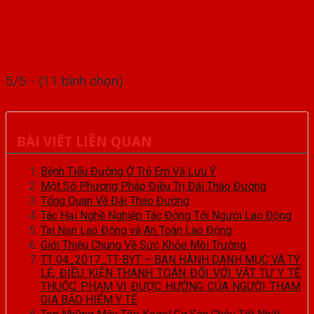
5/5 - (11 bình chọn)
BÀI VIẾT LIÊN QUAN
Bệnh Tiểu Đường Ở Trẻ Em Và Lưu Ý
Một Số Phương Pháp Điều Trị Đái Tháo Đường
Tổng Quan Về Đái Tháo Đường
Tác Hại Nghề Nghiệp Tác Động Tới Người Lao Động
Tai Nạn Lao Động và An Toàn Lao Động
Giới Thiệu Chung Về Sức Khỏe Môi Trường
TT 04_2017_TT-BYT – BAN HÀNH DANH MỤC VÀ TỶ
LỆ, ĐIỀU KIỆN THANH TOÁN ĐỐI VỚI VẬT TƯ Y TẾ
THUỘC PHẠM VI ĐƯỢC HƯỞNG CỦA NGƯỜI THAM
GIA BẢO HIỂM Y TẾ