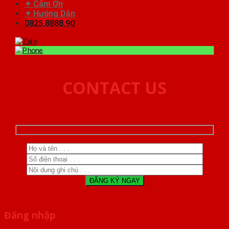
✦ Cảm Ơn
✦ Hướng Dẫn
0825.8888.90
CONTACT US
Đăng nhập