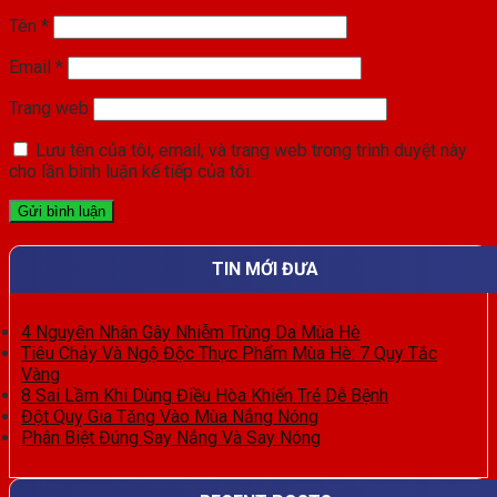
Tên
*
Email
*
Trang web
Lưu tên của tôi, email, và trang web trong trình duyệt này
cho lần bình luận kế tiếp của tôi.
TIN MỚI ĐƯA
4 Nguyên Nhân Gây Nhiễm Trùng Da Mùa Hè
Tiêu Chảy Và Ngộ Độc Thực Phẩm Mùa Hè: 7 Quy Tắc
Vàng
8 Sai Lầm Khi Dùng Điều Hòa Khiến Trẻ Dễ Bệnh
Đột Quỵ Gia Tăng Vào Mùa Nắng Nóng
Phân Biệt Đúng Say Nắng Và Say Nóng