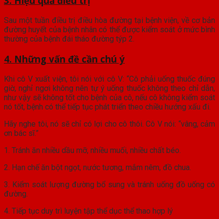
3. Hiệu quả điều trị
Sau một tuần điều trị điều hòa đường tại bệnh viện, về cơ bản
đường huyết của bệnh nhân có thể được kiểm soát ở mức bình
thường của bệnh đái tháo đường týp 2.
4. Những vấn đề cần chú ý
Khi cô V xuất viện, tôi nói với cô V: “Cô phải uống thuốc đúng
giờ, nghỉ ngơi không nên tự ý uống thuốc không theo chỉ dẫn,
như vậy sẽ không tốt cho bệnh của cô, nếu cô không kiểm soát
nó tốt, bệnh có thể tiếp tục phát triển theo chiều hướng xấu đi.
Hãy nghe tôi, nó sẽ chỉ có lợi cho cô thôi. Cô V nói: “vâng, cảm
ơn bác sĩ.”
1. Tránh ăn nhiều dầu mỡ, nhiều muối, nhiều chất béo.
2. Hạn chế ăn bột ngọt, nước tương, mắm nêm, đồ chua.
3. Kiểm soát lượng đường bổ sung và tránh uống đồ uống có
đường.
4. Tiếp tục duy trì luyện tập thể dục thể thao hợp lý