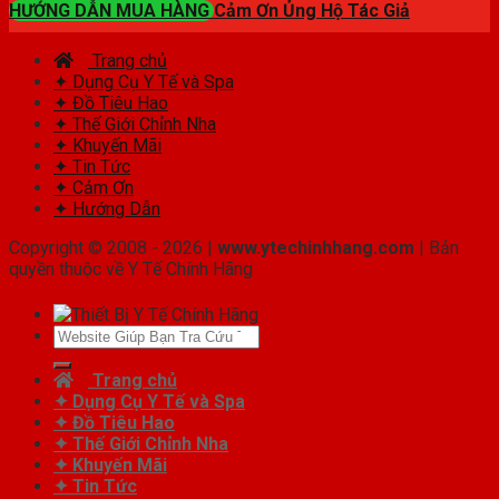
HƯỚNG DẪN MUA HÀNG
Cảm Ơn Ủng Hộ Tác Giả
Trang chủ
✦ Dụng Cụ Y Tế và Spa
✦ Đồ Tiêu Hao
✦ Thế Giới Chỉnh Nha
✦ Khuyến Mãi
✦ Tin Tức
✦ Cảm Ơn
✦ Hướng Dẫn
Copyright © 2008 - 2026 |
www.ytechinhhang.com
| Bản
quyền thuộc về Y Tế Chính Hãng
Tìm
kiếm:
Trang chủ
✦ Dụng Cụ Y Tế và Spa
✦ Đồ Tiêu Hao
✦ Thế Giới Chỉnh Nha
✦ Khuyến Mãi
✦ Tin Tức