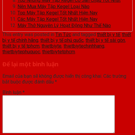
Top Những Máy Tập Kegel Cơ Sàn Chậu Tốt Nhất
Nên Mua Máy Tập Kegel Loại Nào
Top Máy Tập Kegel Tốt Nhất Hiện Nay
Các Máy Tập Kegel Tốt Nhất Hiện Nay
Máy Thở Nguyên Lý Hoạt Động Như Thế Nào
This entry was posted in
Tin Tức
and tagged
thiết bị y tế
,
thiết
bị y tế chính hãng
,
thiết bị y tế phú quốc
,
thiết bị y tế sài gòn
,
thiết bị y tế tphcm
,
thietbiyte
,
thietbiytechinhhang
,
thietbiytephuquoc
,
thietbiytetphcm
.
Để lại một bình luận
Email của bạn sẽ không được hiển thị công khai.
Các trường
bắt buộc được đánh dấu
*
Bình luận
*