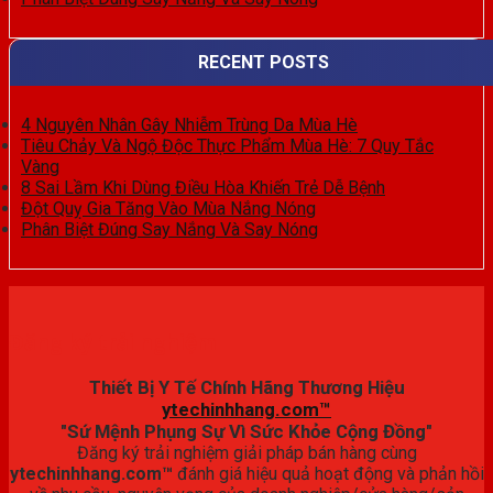
RECENT POSTS
4 Nguyên Nhân Gây Nhiễm Trùng Da Mùa Hè
Tiêu Chảy Và Ngộ Độc Thực Phẩm Mùa Hè: 7 Quy Tắc
Vàng
8 Sai Lầm Khi Dùng Điều Hòa Khiến Trẻ Dễ Bệnh
Đột Quỵ Gia Tăng Vào Mùa Nắng Nóng
Phân Biệt Đúng Say Nắng Và Say Nóng
Đăng ký trải nghiệm
Thiết Bị Y Tế Chính Hãng Thương Hiệu
ytechinhhang.com™
"Sứ Mệnh Phụng Sự Vì Sức Khỏe Cộng Đồng"
Đăng ký trải nghiệm giải pháp bán hàng cùng
ytechinhhang.com™
đánh giá hiệu quả hoạt động và phản hồi