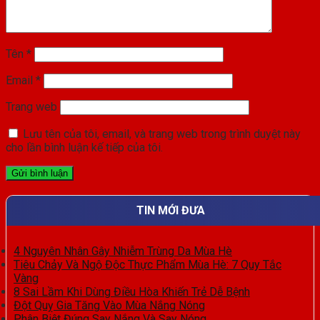
Tên
*
Email
*
Trang web
Lưu tên của tôi, email, và trang web trong trình duyệt này
cho lần bình luận kế tiếp của tôi.
TIN MỚI ĐƯA
4 Nguyên Nhân Gây Nhiễm Trùng Da Mùa Hè
Tiêu Chảy Và Ngộ Độc Thực Phẩm Mùa Hè: 7 Quy Tắc
Vàng
8 Sai Lầm Khi Dùng Điều Hòa Khiến Trẻ Dễ Bệnh
Đột Quỵ Gia Tăng Vào Mùa Nắng Nóng
Phân Biệt Đúng Say Nắng Và Say Nóng