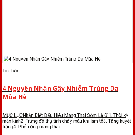
Tin Tức
4 Nguyên Nhân Gây Nhiễm Trùng Da
Mùa Hè
MỤC LỤCNhận Biết Dấu Hiệu Mang Thai Sớm Là Gì1. Thời kỳ
mãn kinh2. Trứng đã thụ tinh chảy máu khi làm tổ3. Tăng huyết
trắng4. Phản ứng mang thai...