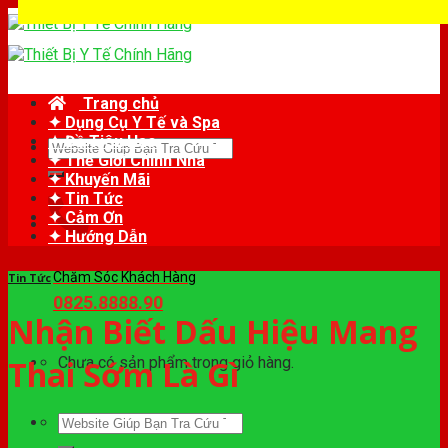
Skip
to
content
Trang chủ
✦ Dụng Cụ Y Tế và Spa
✦ Đồ Tiêu Hao
Tìm
✦ Thế Giới Chỉnh Nha
kiếm:
✦ Khuyến Mãi
✦ Tin Tức
✦ Cảm Ơn
✦ Hướng Dẫn
Chăm Sóc Khách Hàng
Tin Tức
0825.8888.90
Nhận Biết Dấu Hiệu Mang
Chưa có sản phẩm trong giỏ hàng.
Thai Sớm Là Gì
Tìm
kiếm: