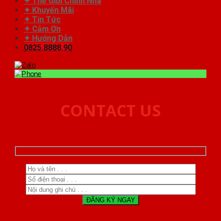
✦ Thế Giới Chỉnh Nha
✦ Khuyến Mãi
✦ Tin Tức
✦ Cảm Ơn
✦ Hướng Dẫn
0825.8888.90
CONTACT US