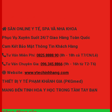
THIẾT BỊ Y TẾ CHÍNH HÃNG
SÀN ONLINE Y TẾ, SPA VÀ NHA KHOA
Phục Vụ Xuyên Suốt 24/7 Giao Hàng Toàn Quốc
Cam Kết Bảo Mật Thông Tin Khách Hàng
Tư Vấn Miễn Phí:
0825.8888.90
(8h - 18h cả T7/CN/Lễ)
Tư Vấn Chuyên Gia:
096.345.8866
(9h - 16h từ T2-T6)
Website:
www.ytechinhhang.com
THIẾT BỊ Y TẾ PHẠM KHÁNH GIA (PKGmed)
MANG ĐẾN TINH HOA Y HỌC TRONG TẦM TAY BẠN
✦ THƯƠNG HIỆU ytechinhhang.com™