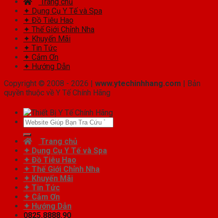
Trang chủ
✦ Dụng Cụ Y Tế và Spa
✦ Đồ Tiêu Hao
✦ Thế Giới Chỉnh Nha
✦ Khuyến Mãi
✦ Tin Tức
✦ Cảm Ơn
✦ Hướng Dẫn
Copyright © 2008 - 2026 |
www.ytechinhhang.com
| Bản
quyền thuộc về Y Tế Chính Hãng
Tìm
kiếm:
Trang chủ
✦ Dụng Cụ Y Tế và Spa
✦ Đồ Tiêu Hao
✦ Thế Giới Chỉnh Nha
✦ Khuyến Mãi
✦ Tin Tức
✦ Cảm Ơn
✦ Hướng Dẫn
0825.8888.90