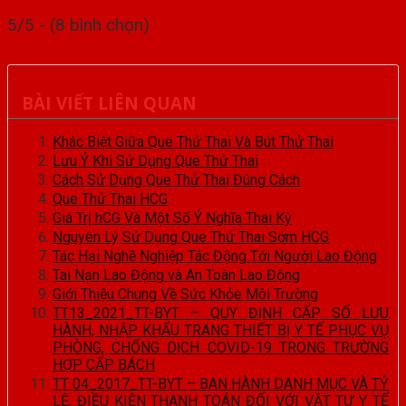
5/5 - (8 bình chọn)
BÀI VIẾT LIÊN QUAN
Khác Biệt Giữa Que Thử Thai Và Bút Thử Thai
Lưu Ý Khi Sử Dụng Que Thử Thai
Cách Sử Dụng Que Thử Thai Đúng Cách
Que Thử Thai HCG
Giá Trị hCG Và Một Số Ý Nghĩa Thai Kỳ
Nguyên Lý Sử Dụng Que Thử Thai Sớm HCG
Tác Hại Nghề Nghiệp Tác Động Tới Người Lao Động
Tai Nạn Lao Động và An Toàn Lao Động
Giới Thiệu Chung Về Sức Khỏe Môi Trường
TT13_2021_TT-BYT – QUY ĐỊNH CẤP SỐ LƯU
HÀNH, NHẬP KHẨU TRANG THIẾT BỊ Y TẾ PHỤC VỤ
PHÒNG, CHỐNG DỊCH COVID-19 TRONG TRƯỜNG
HỢP CẤP BÁCH
TT 04_2017_TT-BYT – BAN HÀNH DANH MỤC VÀ TỶ
LỆ, ĐIỀU KIỆN THANH TOÁN ĐỐI VỚI VẬT TƯ Y TẾ