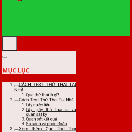
MỤC LỤC
CÁCH TEST THỬ THAI TẠI
NHÀ
Que thử thai là gì?
Cách Test Thử Thai Tại Nhà
Lấy nước tiểu
Lấy giấy thử thai ra và
quan sát kỹ
Quan sát kết quả
So sánh và phán đoán
Xem thêm: Que Thử Thai