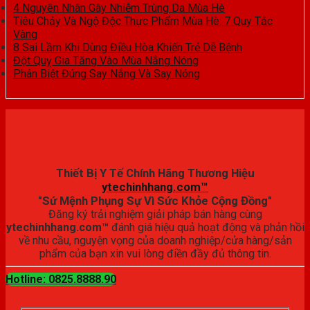
4 Nguyên Nhân Gây Nhiễm Trùng Da Mùa Hè
Tiêu Chảy Và Ngộ Độc Thực Phẩm Mùa Hè: 7 Quy Tắc
Vàng
8 Sai Lầm Khi Dùng Điều Hòa Khiến Trẻ Dễ Bệnh
Đột Quỵ Gia Tăng Vào Mùa Nắng Nóng
Phân Biệt Đúng Say Nắng Và Say Nóng
Đăng ký trải nghiệm
Thiết Bị Y Tế Chính Hãng Thương Hiệu
ytechinhhang.com™
"Sứ Mệnh Phụng Sự Vì Sức Khỏe Cộng Đồng"
Đăng ký trải nghiệm giải pháp bán hàng cùng
ytechinhhang.com™
đánh giá hiệu quả hoạt động và phản hồi
về nhu cầu, nguyện vọng của doanh nghiệp/cửa hàng/sản
phẩm của bạn xin vui lòng điền đầy đủ thông tin.
Hotline: 0825.8888.90