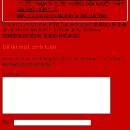
THUỘC PHẠM VI ĐƯỢC HƯỞNG CỦA NGƯỜI THAM
GIA BẢO HIỂM Y TẾ
Máy Thở Nguyên Lý Hoạt Động Như Thế Nào
This entry was posted in
Tin Tức
and tagged
thiết bị y tế
,
thiết
bị y tế chính hãng
,
thiết bị y tế phú quốc
,
thietbiyte
,
thietbiytechinhhang
,
thietbiytephuquoc
.
Để lại một bình luận
Email của bạn sẽ không được hiển thị công khai.
Các trường
bắt buộc được đánh dấu
*
Bình luận
*
Tên
*