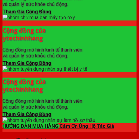
và quản lý sức khỏe chủ động.
Tham Gia Cộng Đồng
Cộng đồng của
ytechinhhang
Cộng đồng mô hình kinh tế thành viên
và quản lý sức khỏe chủ động.
Tham Gia Cộng Đồng
Cộng đồng của
ytechinhhang
Cộng đồng mô hình kinh tế thành viên
và quản lý sức khỏe chủ động.
Tham Gia Cộng Đồng
HƯỚNG DẪN MUA HÀNG
Cảm Ơn Ủng Hộ Tác Giả