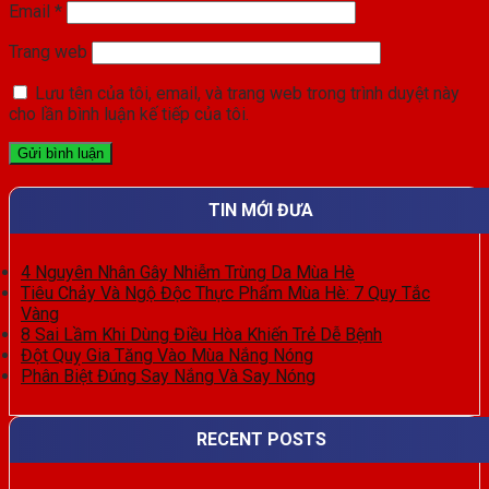
Email
*
Trang web
Lưu tên của tôi, email, và trang web trong trình duyệt này
cho lần bình luận kế tiếp của tôi.
TIN MỚI ĐƯA
4 Nguyên Nhân Gây Nhiễm Trùng Da Mùa Hè
Tiêu Chảy Và Ngộ Độc Thực Phẩm Mùa Hè: 7 Quy Tắc
Vàng
8 Sai Lầm Khi Dùng Điều Hòa Khiến Trẻ Dễ Bệnh
Đột Quỵ Gia Tăng Vào Mùa Nắng Nóng
Phân Biệt Đúng Say Nắng Và Say Nóng
RECENT POSTS