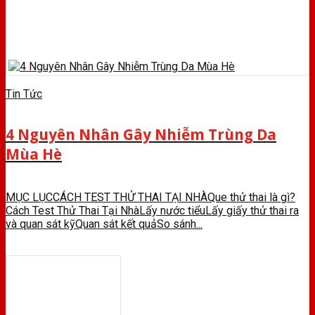
Tin Tức
4 Nguyên Nhân Gây Nhiễm Trùng Da
Mùa Hè
MỤC LỤCCÁCH TEST THỬ THAI TẠI NHÀQue thử thai là gì?
Cách Test Thử Thai Tại NhàLấy nước tiểuLấy giấy thử thai ra
và quan sát kỹQuan sát kết quảSo sánh...