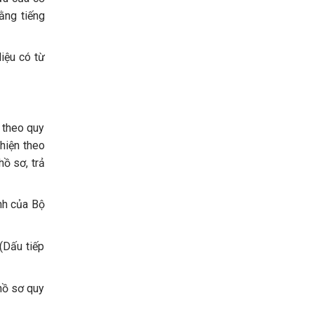
ằng tiếng
iệu có từ
 theo quy
 hiện theo
ồ sơ, trả
nh của Bộ
(Dấu tiếp
 hồ sơ quy