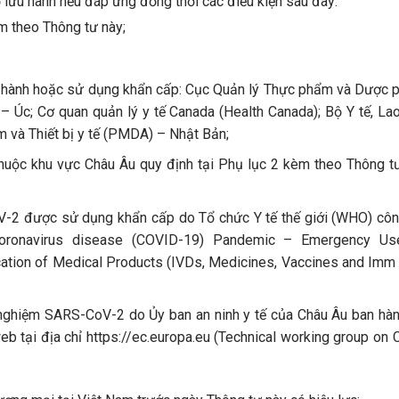
ố lưu hành nếu đáp ứng đồng thời các điều kiện sau đây:
m theo Thông tư này;
ưu hành hoặc sử dụng khẩn cấp: Cục Quản lý Thực phẩm và Dược
 – Úc; Cơ quan quản lý y tế Canada (Health Canada); Bộ Y tế, La
và Thiết bị y tế (PMDA) – Nhật Bản;
huộc khu vực Châu Âu quy định tại Phụ lục 2 kèm theo Thông t
2 được sử dụng khẩn cấp do Tổ chức Y tế thế giới (WHO) côn
t (Coronavirus disease (COVID-19) Pandemic – Emergency Us
ation of Medical Products (IVDs, Medicines, Vaccines and Imm 
nghiệm SARS-CoV-2 do Ủy ban an ninh y tế của Châu Âu ban hàn
b tại địa chỉ https://ec.europa.eu (Technical working group on