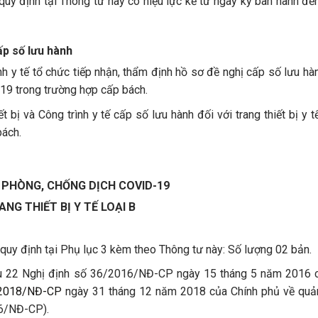
 quy định tại Thông tư này có hiệu lực kể từ ngày ký ban hành đế
ấp số lưu hành
nh y tế tổ chức tiếp nhận, thẩm định hồ sơ đề nghị cấp số lưu hà
-19 trong trường hợp cấp bách.
 bị và Công trình y tế cấp số lưu hành đối với trang thiết bị y 
bách.
 PHÒNG, CHỐNG DỊCH COVID-19
NG THIẾT BỊ Y TẾ LOẠI B
uy định tại Phụ lục 3 kèm theo Thông tư này: Số lượng 02 bản.
 Điều 22 Nghị định số 36/2016/NĐ-CP ngày 15 tháng 5 năm 2016 
2018/NĐ-CP
ngày 31 tháng 12 năm 2018 của Chính phủ về quản
016/NĐ-CP).