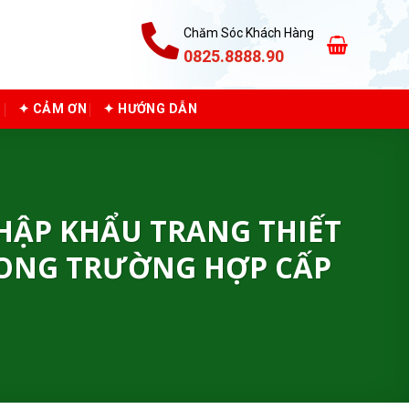
Chăm Sóc Khách Hàng
0825.8888.90
C
✦ CẢM ƠN
✦ HƯỚNG DẪN
NHẬP KHẨU TRANG THIẾT
TRONG TRƯỜNG HỢP CẤP