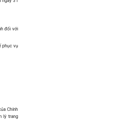
n ngày 31
nh đối với
tế phục vụ
của Chính
 lý trang