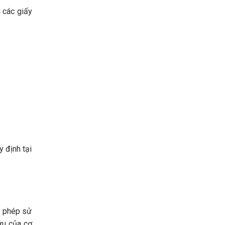
g các giấy
 định tại
o phép sử
ứu của cơ