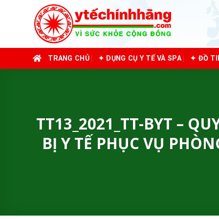
Skip
to
content
TRANG CHỦ
✦ DỤNG CỤ Y TẾ VÀ SPA
✦ ĐỒ T
TT13_2021_TT-BYT – Q
BỊ Y TẾ PHỤC VỤ PHÒ