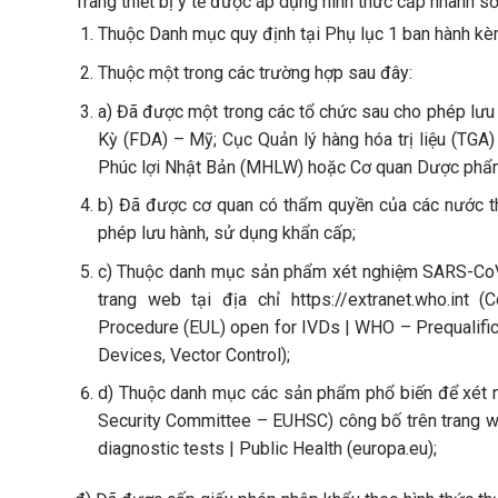
Trang thiết bị y tế được áp dụng hình thức cấp nhanh s
Thuộc Danh mục quy định tại Phụ lục 1 ban hành kè
Thuộc một trong các trường hợp sau đây:
a) Đã được một trong các tổ chức sau cho phép l
Kỳ (FDA) – Mỹ; Cục Quản lý hàng hóa trị liệu (TGA)
Phúc lợi Nhật Bản (MHLW) hoặc Cơ quan Dược phẩm 
b) Đã được cơ quan có thẩm quyền của các nước t
phép lưu hành, sử dụng khẩn cấp;
c) Thuộc danh mục sản phẩm xét nghiệm SARS-CoV-
trang web tại địa chỉ https://extranet.who.in
Procedure (EUL) open for IVDs | WHO – Prequalific
Devices, Vector Control);
d) Thuộc danh mục các sản phẩm phổ biến để xét 
Security Committee – EUHSC) công bố trên trang we
diagnostic tests | Public Health (europa.eu);