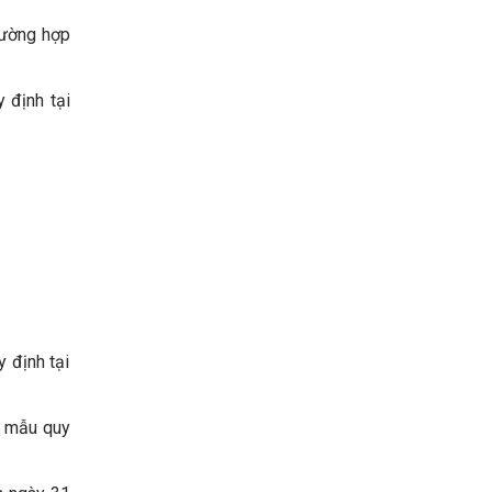
rường hợp
 định tại
 định tại
eo mẫu quy