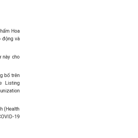
 phẩm Hoa
o động và
ư này cho
g bố trên
e Listing
unization
h (Health
 COVID-19