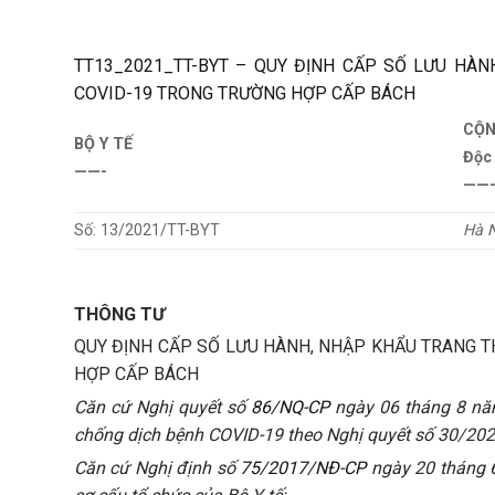
TT13_2021_TT-BYT – QUY ĐỊNH CẤP SỐ LƯU HÀN
COVID-19 TRONG TRƯỜNG HỢP CẤP BÁCH
CỘN
BỘ Y TẾ
Độc
——-
——
Số: 13/2021/TT-BYT
Hà N
THÔNG TƯ
QUY ĐỊNH CẤP SỐ LƯU HÀNH, NHẬP KHẨU TRANG T
HỢP CẤP BÁCH
Căn cứ Nghị quyết số
86/NQ-CP
ngày 06 tháng 8 năm
chống dịch bệnh COVID-19 theo Nghị quyết số 30/20
Căn cứ Nghị định số
75/2017/NĐ-CP
ngày 20 tháng 6