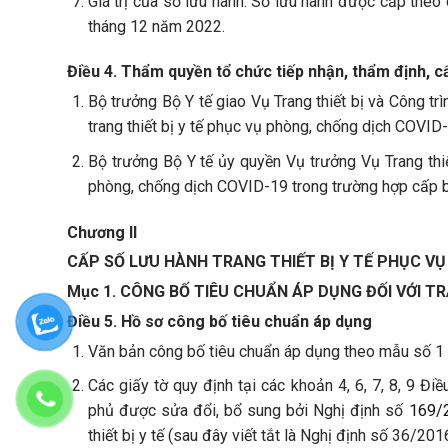
Giá trị của số lưu hành: Số lưu hành được cấp theo
tháng 12 năm 2022.
Điều 4. Thẩm quyền tổ chức tiếp nhận, thẩm định, c
Bộ trưởng Bộ Y tế giao Vụ Trang thiết bị và Công trì
trang thiết bị y tế phục vụ phòng, chống dịch COVID
Bộ trưởng Bộ Y tế ủy quyền Vụ trưởng Vụ Trang thiết
phòng, chống dịch COVID-19 trong trường hợp cấp 
Chương II
CẤP SỐ LƯU HÀNH TRANG THIẾT BỊ Y TẾ PHỤC VỤ
Mục 1. CÔNG BỐ TIÊU CHUẨN ÁP DỤNG ĐỐI VỚI TRA
Điều 5. Hồ sơ công bố tiêu chuẩn áp dụng
Văn bản công bố tiêu chuẩn áp dụng theo mẫu số 1 q
Các giấy tờ quy định tại các khoản 4, 6, 7, 8, 9
phủ được sửa đổi, bổ sung bởi Nghị định số
169/
thiết bị y tế (sau đây viết tắt là Nghị định số 36/2