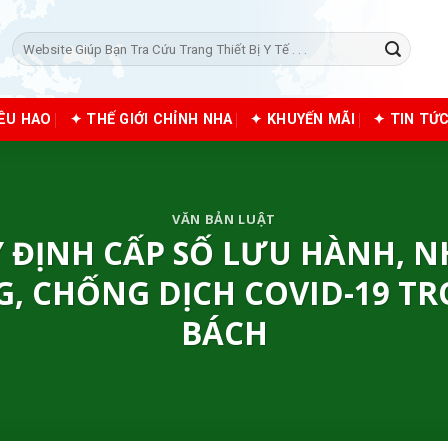
Tìm
kiếm:
IÊU HAO
✦ THẾ GIỚI CHỈNH NHA
✦ KHUYẾN MÃI
✦ TIN TỨ
VĂN BẢN LUẬT
UY ĐỊNH CẤP SỐ LƯU HÀNH, 
NG, CHỐNG DỊCH COVID-19 
BÁCH