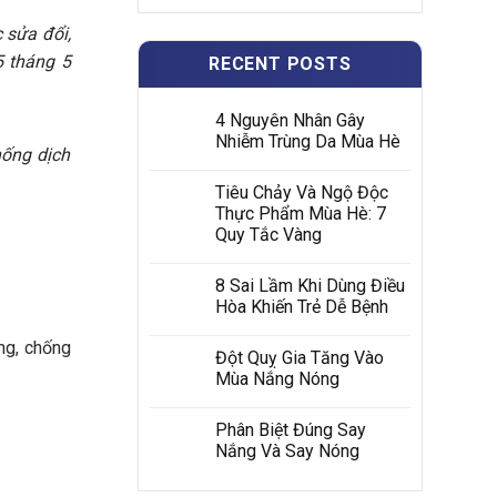
 sửa đổi,
 tháng 5
RECENT POSTS
4 Nguyên Nhân Gây
Nhiễm Trùng Da Mùa Hè
hống dịch
Tiêu Chảy Và Ngộ Độc
Thực Phẩm Mùa Hè: 7
Quy Tắc Vàng
8 Sai Lầm Khi Dùng Điều
Hòa Khiến Trẻ Dễ Bệnh
òng, chống
Đột Quỵ Gia Tăng Vào
Mùa Nắng Nóng
Phân Biệt Đúng Say
Nắng Và Say Nóng