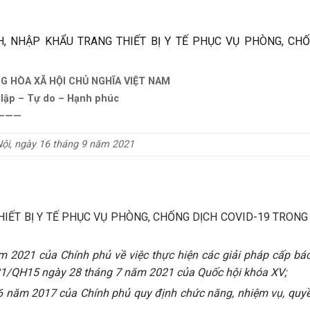
H, NHẬP KHẨU TRANG THIẾT BỊ Y TẾ PHỤC VỤ PHÒNG, CH
G HÒA XÃ HỘI CHỦ NGHĨA VIỆT NAM
 lập – Tự do – Hạnh phúc
———
ội, ngày 16 tháng 9 năm 2021
HIẾT BỊ Y TẾ PHỤC VỤ PHÒNG, CHỐNG DỊCH COVID-19 TRON
 2021 của Chính phủ về việc thực hiện các giải pháp cấp bá
21/QH15 ngày 28 tháng 7 năm 2021 của Quốc hội khóa XV;
 năm 2017 của Chính phủ quy định chức năng, nhiệm vụ, quy