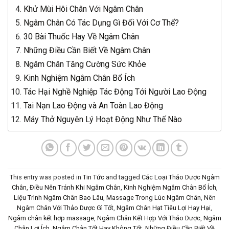
Khử Mùi Hôi Chân Với Ngâm Chân
Ngâm Chân Có Tác Dụng Gì Đối Với Cơ Thể?
30 Bài Thuốc Hay Về Ngâm Chân
Những Điều Cần Biết Về Ngâm Chân
Ngâm Chân Tăng Cường Sức Khỏe
Kinh Nghiệm Ngâm Chân Bổ Ích
Tác Hại Nghề Nghiệp Tác Động Tới Người Lao Động
Tai Nạn Lao Động và An Toàn Lao Động
Máy Thở Nguyên Lý Hoạt Động Như Thế Nào
This entry was posted in
Tin Tức
and tagged
Các Loại Thảo Dược Ngâm
Chân
,
Điều Nên Tránh Khi Ngâm Chân
,
Kinh Nghiệm Ngâm Chân Bổ Ích
,
Liệu Trình Ngâm Chân Bao Lâu
,
Massage Trong Lúc Ngâm Chân
,
Nên
Ngâm Chân Với Thảo Dược Gì Tốt
,
Ngâm Chân Hạt Tiêu Lợi Hay Hại
,
Ngâm chân kết hợp massage
,
Ngâm Chân Kết Hợp Với Thảo Dược
,
Ngâm
Chân Lợi Ích
,
Ngâm Chân Tốt Hay Không Tốt
,
Những Điều Cần Biết Về