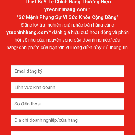
Thiết Bị Y Tế Chính Hãng Thương Hiệu
ytechinhhang.com™
"Sứ Mệnh Phụng Sự Vì Sức Khỏe Cộng Đồng"
Đăng ký trải nghiệm giải pháp bán hàng cùng
ytechinhhang.com™
đánh giá hiệu quả hoạt động và phản
hồi về nhu cầu, nguyện vọng của doanh nghiệp/cửa
hàng/sản phẩm của bạn xin vui lòng điền đầy đủ thông tin.