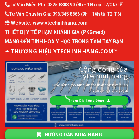
Tư Vấn Miễn Phí:
0825.8888.90
(8h - 18h cả T7/CN/Lễ)
Tư Vấn Chuyên Gia:
096.345.8866
(9h - 16h từ T2-T6)
Website:
www.ytechinhhang.com
THIẾT BỊ Y TẾ PHẠM KHÁNH GIA (PKGmed)
MANG ĐẾN TINH HOA Y HỌC TRONG TẦM TAY BẠN
✦ THƯƠNG HIỆU YTECHINHHANG.COM™
Cộng đồng của
ytechinhhang
Cộng đồng mô hình kinh tế thành viên và quản
lý sức khỏe chủ động.
Tham Gia Cộng Đồng
HƯỚNG DẪN MUA HÀNG