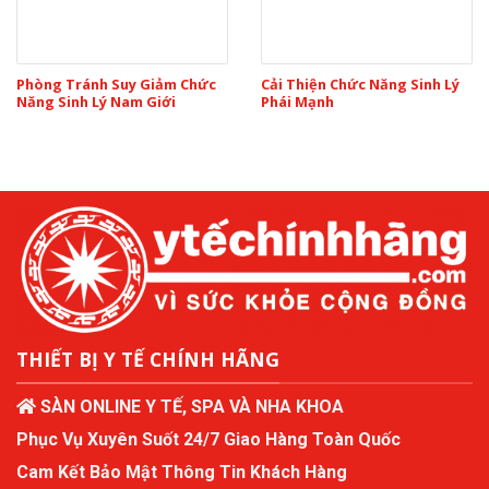
Phòng Tránh Suy Giảm Chức
Cải Thiện Chức Năng Sinh Lý
Năng Sinh Lý Nam Giới
Phái Mạnh
THIẾT BỊ Y TẾ CHÍNH HÃNG
SÀN ONLINE Y TẾ, SPA VÀ NHA KHOA
Phục Vụ Xuyên Suốt 24/7 Giao Hàng Toàn Quốc
Cam Kết Bảo Mật Thông Tin Khách Hàng