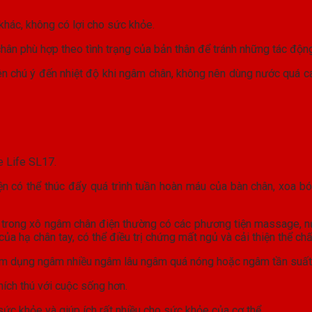
 khác, không có lợi cho sức khỏe.
hân phù hợp theo tình trạng của bản thân để tránh những tác độn
n chú ý đến nhiệt độ khi ngâm chân, không nên dùng nước quá ca
 Life SL17.
ện có thể thúc đẩy quá trình tuần hoàn máu của bàn chân, xoa bó
 trong xô ngâm chân điện thường có các phương tiện massage, nướ
a hạ chân tay, có thể điều trị chứng mất ngủ và cải thiện thể chấ
m dụng ngâm nhiều ngâm lâu ngâm quá nóng hoặc ngâm tần suất l
ích thú với cuộc sống hơn.
ức khỏe và giúp ích rất nhiều cho sức khỏe của cơ thể.