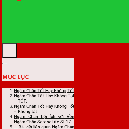
MỤC LỤC
Ngâm Chân Tốt Hay Không Tốt
Ngâm Chân Tốt Hay Không Tốt
– TỐT:
Ngâm Chân Tốt Hay Không Tốt
– Không tốt:
Ngâm Chân Lợi Ích với Bồn
Ngâm Chân SereneLife SL17
Bài viết liên quan Ngâm Chân