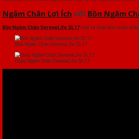
Ngâm Chân Lợi Ích
với
Bồn Ngâm Châ
Bồn Ngâm Chân SereneLife SL17
mát xa chân đun nước điều 
Bồn Ngâm Chân SereneLife SL17
Chậu Ngâm Chân SereneLife SL17