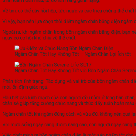
trình tuần hoàn máu, từ đó làm tăng gánh nặng.
Về tim, có thể gây hồi hộp, tức ngực và các triệu chứng thể chất
Vì vậy, bạn nên lựa chọn thời điểm ngâm chân bằng điện ngâm c
Ngoài ra, khi ngâm chân trong bồn ngâm chân bằng điện, bạn nê
nguy cơ cơ hội khó chịu về thể chất.
Ngâm Chân Tốt Hay Không Tốt – Ngâm Chân Lợi Ích tốt
Ngâm Chân Tốt Hay Không Tốt với Bồn Ngâm Chân Serene
Phân tích tình trạng: Tác dụng và vai trò của bồn ngâm chân đi
mỏi, ổn định giấc ngủ.
Hầu hết các kinh mạch của con người đều nằm ở lòng bàn chân,
chân sẽ giúp tăng cường chức năng và thúc đẩy tuần hoàn máu củ
Ngâm chân tốt khi ngâm đúng cách và vừa đủ, không nên quá lạ
Với mức sống ngày càng được nâng cao, con người ngày càng th
Việc phát minh ra bồn ngâm chân điện là một sản phẩm tốt cho s