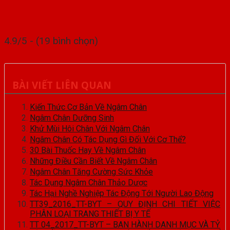
4.9/5 - (19 bình chọn)
BÀI VIẾT LIÊN QUAN
Kiến Thức Cơ Bản Về Ngâm Chân
Ngâm Chân Dưỡng Sinh
Khử Mùi Hôi Chân Với Ngâm Chân
Ngâm Chân Có Tác Dụng Gì Đối Với Cơ Thể?
30 Bài Thuốc Hay Về Ngâm Chân
Những Điều Cần Biết Về Ngâm Chân
Ngâm Chân Tăng Cường Sức Khỏe
Tác Dụng Ngâm Chân Thảo Dược
Tác Hại Nghề Nghiệp Tác Động Tới Người Lao Động
TT39_2016_TT-BYT – QUY ĐỊNH CHI TIẾT VIỆC
PHÂN LOẠI TRANG THIẾT BỊ Y TẾ
TT 04_2017_TT-BYT – BAN HÀNH DANH MỤC VÀ TỶ