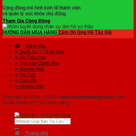
Cộng đồng mô hình kinh tế thành viên
và quản lý sức khỏe chủ động.
Tham Gia Cộng Đồng
HƯỚNG DẪN MUA HÀNG
Cảm Ơn Ủng Hộ Tác Giả
Trang chủ
✦ Dụng Cụ Y Tế và Spa
✦ Đồ Tiêu Hao
✦ Thế Giới Chỉnh Nha
✦ Khuyến Mãi
✦ Tin Tức
✦ Cảm Ơn
✦ Hướng Dẫn
Copyright © 2008 - 2026 |
www.ytechinhhang.com
| Bản
quyền thuộc về Y Tế Chính Hãng
Tìm
kiếm:
Trang chủ