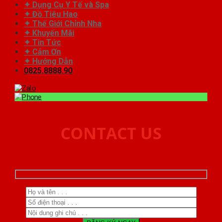
✦ Dụng Cụ Y Tế và Spa
✦ Đồ Tiêu Hao
✦ Thế Giới Chỉnh Nha
✦ Khuyến Mãi
✦ Tin Tức
✦ Cảm Ơn
✦ Hướng Dẫn
0825.8888.90
CONTACT US