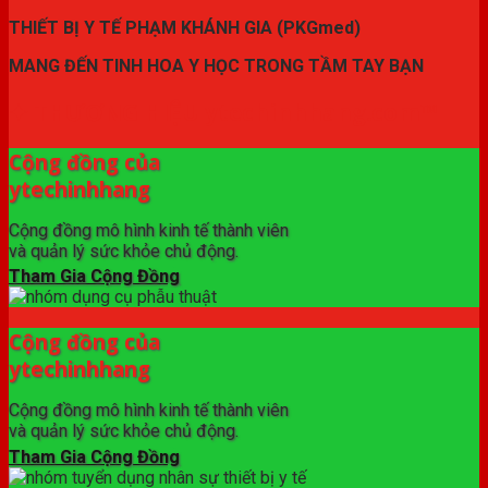
THIẾT BỊ Y TẾ PHẠM KHÁNH GIA (PKGmed)
MANG ĐẾN TINH HOA Y HỌC TRONG TẦM TAY BẠN
✦ THƯƠNG HIỆU ytechinhhang.com™
Cộng đồng của
ytechinhhang
Cộng đồng mô hình kinh tế thành viên
và quản lý sức khỏe chủ động.
Tham Gia Cộng Đồng
Cộng đồng của
ytechinhhang
Cộng đồng mô hình kinh tế thành viên
và quản lý sức khỏe chủ động.
Tham Gia Cộng Đồng