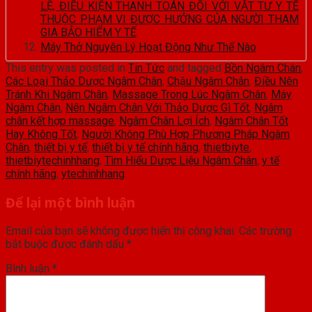
LỆ, ĐIỀU KIỆN THANH TOÁN ĐỐI VỚI VẬT TƯ Y TẾ
THUỘC PHẠM VI ĐƯỢC HƯỞNG CỦA NGƯỜI THAM
GIA BẢO HIỂM Y TẾ
Máy Thở Nguyên Lý Hoạt Động Như Thế Nào
This entry was posted in
Tin Tức
and tagged
Bồn Ngâm Chân
,
Các Loại Thảo Dược Ngâm Chân
,
Chậu Ngâm Chân
,
Điều Nên
Tránh Khi Ngâm Chân
,
Massage Trong Lúc Ngâm Chân
,
Máy
Ngâm Chân
,
Nên Ngâm Chân Với Thảo Dược Gì Tốt
,
Ngâm
chân kết hợp massage
,
Ngâm Chân Lợi Ích
,
Ngâm Chân Tốt
Hay Không Tốt
,
Người Không Phù Hợp Phương Pháp Ngâm
Chân
,
thiết bị y tế
,
thiết bị y tế chính hãng
,
thietbiyte
,
thietbiytechinhhang
,
Tìm Hiểu Dược Liệu Ngâm Chân
,
y tế
chính hãng
,
ytechinhhang
.
Để lại một bình luận
Email của bạn sẽ không được hiển thị công khai.
Các trường
bắt buộc được đánh dấu
*
Bình luận
*