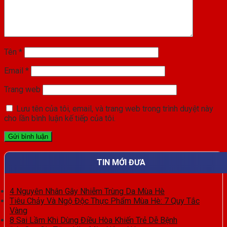
Tên
*
Email
*
Trang web
Lưu tên của tôi, email, và trang web trong trình duyệt này
cho lần bình luận kế tiếp của tôi.
TIN MỚI ĐƯA
4 Nguyên Nhân Gây Nhiễm Trùng Da Mùa Hè
Tiêu Chảy Và Ngộ Độc Thực Phẩm Mùa Hè: 7 Quy Tắc
Vàng
8 Sai Lầm Khi Dùng Điều Hòa Khiến Trẻ Dễ Bệnh