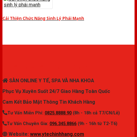
Cải Thiện Chức Năng Sinh Lý Phái Mạnh
THIẾT BỊ Y TẾ CHÍNH HÃNG
SÀN ONLINE Y TẾ, SPA VÀ NHA KHOA
Phục Vụ Xuyên Suốt 24/7 Giao Hàng Toàn Quốc
Cam Kết Bảo Mật Thông Tin Khách Hàng
Tư Vấn Miễn Phí:
0825.8888.90
(8h - 18h cả T7/CN/Lễ)
Tư Vấn Chuyên Gia:
096.345.8866
(9h - 16h từ T2-T6)
Website:
www.ytechinhhang.com