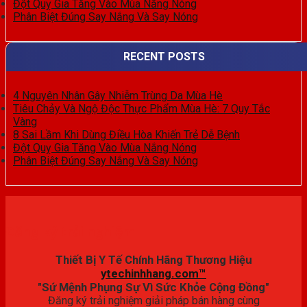
Đột Quỵ Gia Tăng Vào Mùa Nắng Nóng
Phân Biệt Đúng Say Nắng Và Say Nóng
RECENT POSTS
4 Nguyên Nhân Gây Nhiễm Trùng Da Mùa Hè
Tiêu Chảy Và Ngộ Độc Thực Phẩm Mùa Hè: 7 Quy Tắc
Vàng
8 Sai Lầm Khi Dùng Điều Hòa Khiến Trẻ Dễ Bệnh
Đột Quỵ Gia Tăng Vào Mùa Nắng Nóng
Phân Biệt Đúng Say Nắng Và Say Nóng
Đăng ký trải nghiệm
Thiết Bị Y Tế Chính Hãng Thương Hiệu
ytechinhhang.com™
"Sứ Mệnh Phụng Sự Vì Sức Khỏe Cộng Đồng"
Đăng ký trải nghiệm giải pháp bán hàng cùng