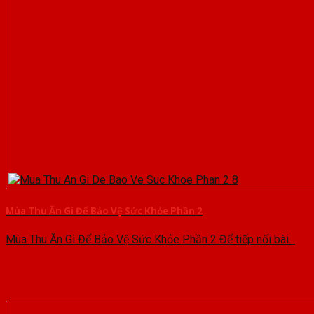
Mùa Thu Ăn Gì Để Bảo Vệ Sức Khỏe Phần 2
Mùa Thu Ăn Gì Để Bảo Vệ Sức Khỏe Phần 2 Để tiếp nối bài...