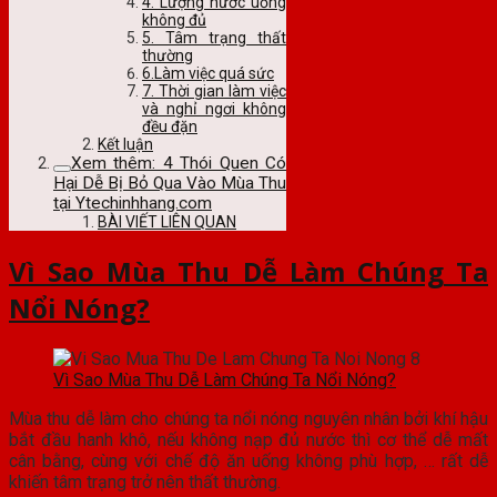
4. Lượng nước uống
không đủ
5. Tâm trạng thất
thường
6.Làm việc quá sức
7. Thời gian làm việc
và nghỉ ngơi không
đều đặn
Kết luận
Xem thêm: 4 Thói Quen Có
Hại Dễ Bị Bỏ Qua Vào Mùa Thu
tại Ytechinhhang.com
BÀI VIẾT LIÊN QUAN
Vì Sao Mùa Thu Dễ Làm Chúng Ta
Nổi Nóng?
Vì Sao Mùa Thu Dễ Làm Chúng Ta Nổi Nóng?
Mùa thu dễ làm cho chúng ta nổi nóng nguyên nhân bởi khí hậu
bắt đầu hanh khô, nếu không nạp đủ nước thì cơ thể dễ mất
cân bằng, cùng với chế độ ăn uống không phù hợp, … rất dễ
khiến tâm trạng trở nên thất thường.