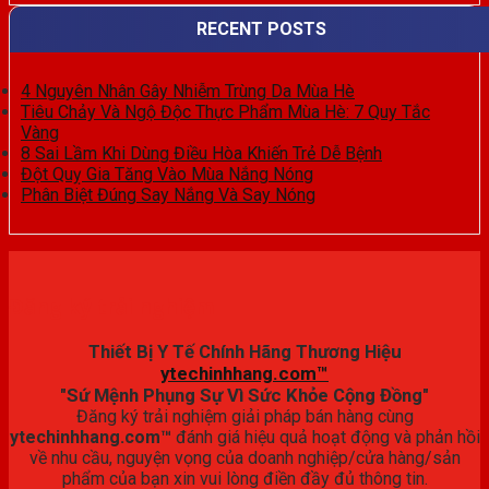
RECENT POSTS
4 Nguyên Nhân Gây Nhiễm Trùng Da Mùa Hè
Tiêu Chảy Và Ngộ Độc Thực Phẩm Mùa Hè: 7 Quy Tắc
Vàng
8 Sai Lầm Khi Dùng Điều Hòa Khiến Trẻ Dễ Bệnh
Đột Quỵ Gia Tăng Vào Mùa Nắng Nóng
Phân Biệt Đúng Say Nắng Và Say Nóng
Đăng ký trải nghiệm
Thiết Bị Y Tế Chính Hãng Thương Hiệu
ytechinhhang.com™
"Sứ Mệnh Phụng Sự Vì Sức Khỏe Cộng Đồng"
Đăng ký trải nghiệm giải pháp bán hàng cùng
ytechinhhang.com™
đánh giá hiệu quả hoạt động và phản hồi
về nhu cầu, nguyện vọng của doanh nghiệp/cửa hàng/sản
phẩm của bạn xin vui lòng điền đầy đủ thông tin.