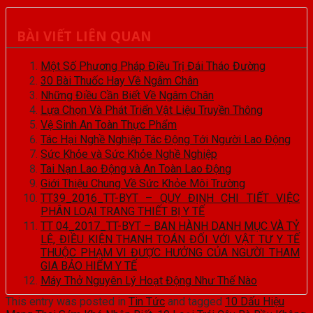
BÀI VIẾT LIÊN QUAN
Một Số Phương Pháp Điều Trị Đái Tháo Đường
30 Bài Thuốc Hay Về Ngâm Chân
Những Điều Cần Biết Về Ngâm Chân
Lựa Chọn Và Phát Triển Vật Liệu Truyền Thông
Vệ Sinh An Toàn Thực Phẩm
Tác Hại Nghề Nghiệp Tác Động Tới Người Lao Động
Sức Khỏe và Sức Khỏe Nghề Nghiệp
Tai Nạn Lao Động và An Toàn Lao Động
Giới Thiệu Chung Về Sức Khỏe Môi Trường
TT39_2016_TT-BYT – QUY ĐỊNH CHI TIẾT VIỆC
PHÂN LOẠI TRANG THIẾT BỊ Y TẾ
TT 04_2017_TT-BYT – BAN HÀNH DANH MỤC VÀ TỶ
LỆ, ĐIỀU KIỆN THANH TOÁN ĐỐI VỚI VẬT TƯ Y TẾ
THUỘC PHẠM VI ĐƯỢC HƯỞNG CỦA NGƯỜI THAM
GIA BẢO HIỂM Y TẾ
Máy Thở Nguyên Lý Hoạt Động Như Thế Nào
This entry was posted in
Tin Tức
and tagged
10 Dấu Hiệu