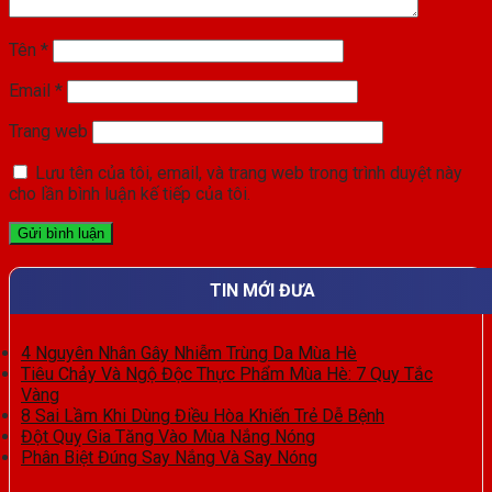
Tên
*
Email
*
Trang web
Lưu tên của tôi, email, và trang web trong trình duyệt này
cho lần bình luận kế tiếp của tôi.
TIN MỚI ĐƯA
4 Nguyên Nhân Gây Nhiễm Trùng Da Mùa Hè
Tiêu Chảy Và Ngộ Độc Thực Phẩm Mùa Hè: 7 Quy Tắc
Vàng
8 Sai Lầm Khi Dùng Điều Hòa Khiến Trẻ Dễ Bệnh
Đột Quỵ Gia Tăng Vào Mùa Nắng Nóng
Phân Biệt Đúng Say Nắng Và Say Nóng