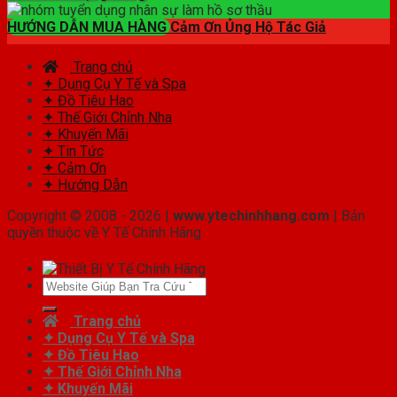
HƯỚNG DẪN MUA HÀNG
Cảm Ơn Ủng Hộ Tác Giả
Trang chủ
✦ Dụng Cụ Y Tế và Spa
✦ Đồ Tiêu Hao
✦ Thế Giới Chỉnh Nha
✦ Khuyến Mãi
✦ Tin Tức
✦ Cảm Ơn
✦ Hướng Dẫn
Copyright © 2008 - 2026 |
www.ytechinhhang.com
| Bản
quyền thuộc về Y Tế Chính Hãng
Tìm
kiếm:
Trang chủ
✦ Dụng Cụ Y Tế và Spa
✦ Đồ Tiêu Hao
✦ Thế Giới Chỉnh Nha
✦ Khuyến Mãi