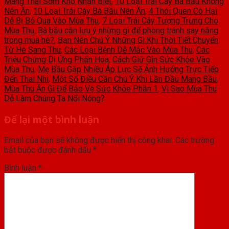
Mang Thai Sớm Khó Nhận Biết
,
10 Loại Trái Cây Bà Bầu Không
Nên Ăn
,
10 Loại Trái Cây Bà Bầu Nên Ăn
,
4 Thói Quen Có Hại
Dễ Bị Bỏ Qua Vào Mùa Thu
,
7 Loại Trái Cây Tượng Trưng Cho
Mùa Thu
,
Bà bầu cần lưu ý những gì để phòng tránh say nắng
trong mùa hè?
,
Bạn Nên Chú Ý Những Gì Khi Thời Tiết Chuyển
Từ Hè Sang Thu
,
Các Loại Bệnh Dễ Mắc Vào Mùa Thu
,
Các
Triệu Chứng Dị Ứng Phấn Hoa
,
Cách Giữ Gìn Sức Khỏe Vào
Mùa Thu
,
Mẹ Bầu Gặp Nhiều Áp Lực Sẽ Ảnh Hưởng Trực Tiếp
Đến Thai Nhi
,
Một Số Điều Cần Chú Ý Khi Lần Đầu Mang Bầu
,
Mùa Thu Ăn Gì Để Bảo Vệ Sức Khỏe Phần 1
,
Vì Sao Mùa Thu
Dễ Làm Chúng Ta Nổi Nóng?
.
Để lại một bình luận
Email của bạn sẽ không được hiển thị công khai.
Các trường
bắt buộc được đánh dấu
*
Bình luận
*