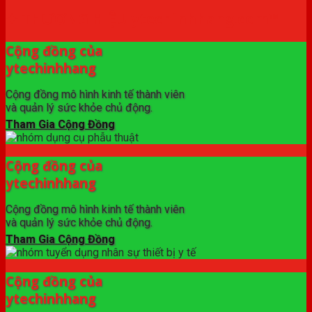
✦ THƯƠNG HIỆU ytechinhhang.com™
Cộng đồng của
ytechinhhang
Cộng đồng mô hình kinh tế thành viên
và quản lý sức khỏe chủ động.
Tham Gia Cộng Đồng
Cộng đồng của
ytechinhhang
Cộng đồng mô hình kinh tế thành viên
và quản lý sức khỏe chủ động.
Tham Gia Cộng Đồng
Cộng đồng của
ytechinhhang