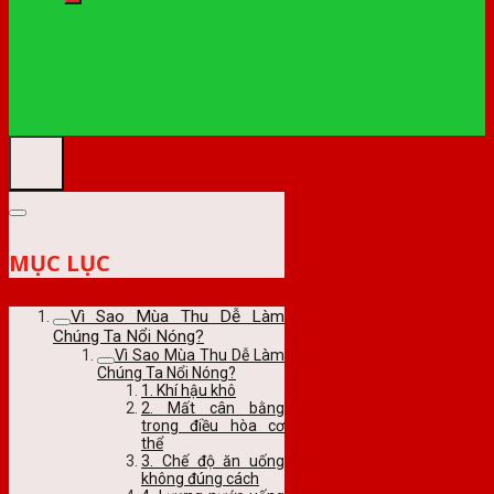
MỤC LỤC
Vì Sao Mùa Thu Dễ Làm
Chúng Ta Nổi Nóng?
Vì Sao Mùa Thu Dễ Làm
Chúng Ta Nổi Nóng?
1. Khí hậu khô
2. Mất cân bằng
trong điều hòa cơ
thể
3. Chế độ ăn uống
không đúng cách