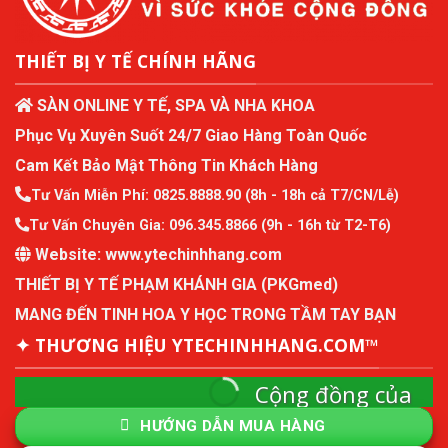
THIẾT BỊ Y TẾ CHÍNH HÃNG
SÀN ONLINE Y TẾ, SPA VÀ NHA KHOA
Phục Vụ Xuyên Suốt 24/7 Giao Hàng Toàn Quốc
Cam Kết Bảo Mật Thông Tin Khách Hàng
Tư Vấn Miễn Phí:
0825.8888.90
(8h - 18h cả T7/CN/Lễ)
Tư Vấn Chuyên Gia:
096.345.8866
(9h - 16h từ T2-T6)
Website:
www.ytechinhhang.com
THIẾT BỊ Y TẾ PHẠM KHÁNH GIA (PKGmed)
MANG ĐẾN TINH HOA Y HỌC TRONG TẦM TAY BẠN
✦ THƯƠNG HIỆU YTECHINHHANG.COM™
Cộng đồng của
ytechinhhang
HƯỚNG DẪN MUA HÀNG
Cộng đồng mô hình kinh tế thành viên và quản