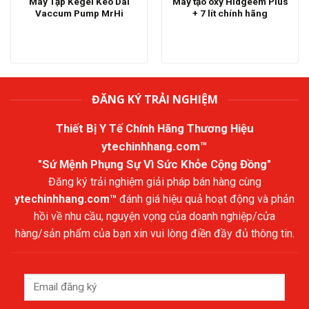
Máy Tập Kegel Kéo Dài
Máy tạo oxy Hidgeem Plus
Vaccum Pump MrHi
+ 7 lít chính hãng
ĐĂNG KÝ TRẢI NGHIỆM
Thiết Bị Y Tế Chính Hãng Thương Hiệu
ytechinhhang.com™
"Sứ Mệnh Phụng Sự Vì Sức Khỏe Cộng Đồng"
Đăng ký trải nghiệm giải pháp bán hàng cùng
ytechinhhang.com™
đánh giá hiệu quả hoạt động và phản
hồi về nhu cầu, nguyện vọng của doanh nghiệp/cửa
hàng/sản phẩm của bạn xin vui lòng điền đầy đủ thông tin.