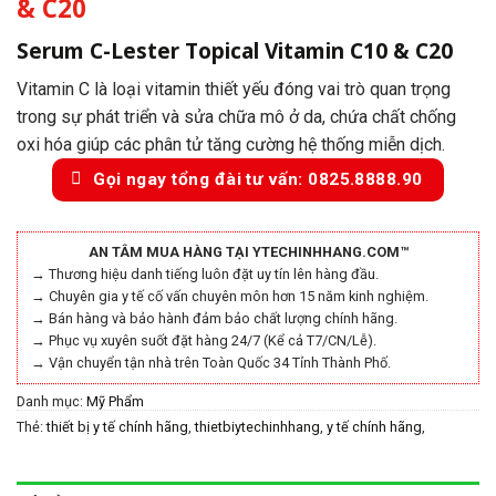
& C20
Serum C-Lester Topical Vitamin C10 & C20
Vitamin C là loại vitamin thiết yếu đóng vai trò quan trọng
trong sự phát triển và sửa chữa mô ở da, chứa chất chống
oxi hóa giúp các phân tử tăng cường hệ thống miễn dịch.
Gọi ngay tổng đài tư vấn: 0825.8888.90
AN TÂM MUA HÀNG TẠI YTECHINHHANG.COM™
→ Thương hiệu danh tiếng luôn đặt uy tín lên hàng đầu.
→ Chuyên gia y tế cố vấn chuyên môn hơn 15 năm kinh nghiệm.
→ Bán hàng và bảo hành đảm bảo chất lượng chính hãng.
→ Phục vụ xuyên suốt đặt hàng 24/7 (Kể cả T7/CN/Lễ).
→ Vận chuyển tận nhà trên Toàn Quốc 34 Tỉnh Thành Phố.
Danh mục:
Mỹ Phẩm
Thẻ:
thiết bị y tế chính hãng
,
thietbiytechinhhang
,
y tế chính hãng
,
ytechinhhang