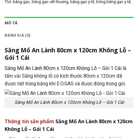
Thẻ:
băng gạc
,
băng gạc vết thương
,
băng gạc y tế
,
bông băng gạc y tế
,
bông gạc y tế
,
dụng cụ y tế
,
gạc đắp mặt làm đẹp
,
gạc đắp mặt spa
,
gạc
đắp mặt thẩm mỹ
,
gạc phẫu thuật ổ bụng
,
gạc ptob
,
Gạc Tẩy Trang
,
gạc
y tế
,
Săng Mổ An Lành 80cm x 120cm Không Lỗ - Gói 1 Cái
,
Săng Mổ Y Tế
MÔ TẢ
Spa 50cm x 50cm Có Lỗ - Gói 1 Cái
,
Săng Mổ Y Tế Spa 50cm x 50cm
Không Lỗ - Gói 1 Cái
,
Săng Mổ Y Tế Spa 60cm x 80cm Có Lỗ - Gói 1 Cái
,
ĐÁNH GIÁ (0)
Săng Mổ Y Tế Spa 60cm x 80cm Không Lỗ - Gói 1 Cái
,
Săng Mổ Y Tế Spa
80cm x 120cm Có Lỗ - Gói 1 Cái
,
Săng Mổ Y Tế Spa 80cm x 120cm Không
Săng Mổ An Lành 80cm x 120cm Không Lỗ –
Lỗ - Gói 1 Cái
Gói 1 Cái
Săng Mổ An Lành 80cm x 120cm Không Lỗ – Gói 1 Cái
là
tấm vải Săng không lỗ có kích thước 80cm x 120cm đã
được tiệt trùng bằng khí E.O.GAS và được đóng trong gói.
Săng Mổ An Lành 80cm x 120cm Không Lỗ – Gói 1 Cái
Thông tin sản phẩm
Săng Mổ An Lành 80cm x 120cm
Không Lỗ – Gói 1 Cái