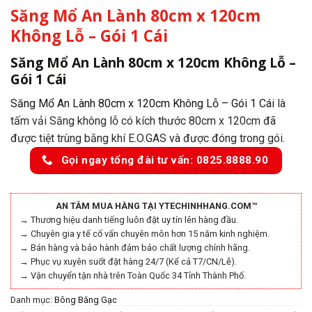
Săng Mổ An Lành 80cm x 120cm
Không Lỗ – Gói 1 Cái
Săng Mổ An Lành 80cm x 120cm Không Lỗ –
Gói 1 Cái
Săng Mổ An Lành 80cm x 120cm Không Lỗ – Gói 1 Cái
là
tấm vải Săng không lỗ có kích thước 80cm x 120cm đã
được tiệt trùng bằng khí E.O.GAS và được đóng trong gói.
Gọi ngay tổng đài tư vấn: 0825.8888.90
AN TÂM MUA HÀNG TẠI YTECHINHHANG.COM™
→ Thương hiệu danh tiếng luôn đặt uy tín lên hàng đầu.
→ Chuyên gia y tế cố vấn chuyên môn hơn 15 năm kinh nghiệm.
→ Bán hàng và bảo hành đảm bảo chất lượng chính hãng.
→ Phục vụ xuyên suốt đặt hàng 24/7 (Kể cả T7/CN/Lễ).
→ Vận chuyển tận nhà trên Toàn Quốc 34 Tỉnh Thành Phố.
Danh mục:
Bông Băng Gạc