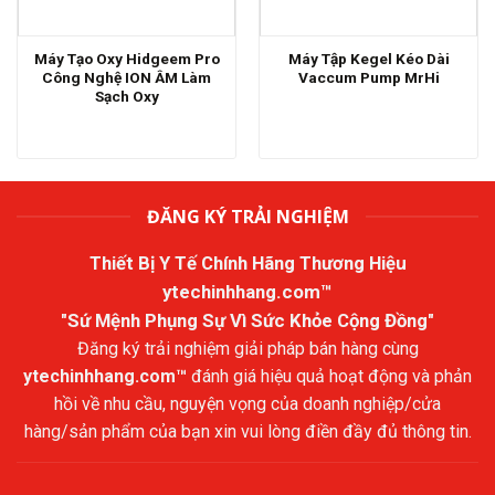
Máy Tạo Oxy Hidgeem Pro
Máy Tập Kegel Kéo Dài
Công Nghệ ION ÂM Làm
Vaccum Pump MrHi
Sạch Oxy
ĐĂNG KÝ TRẢI NGHIỆM
Thiết Bị Y Tế Chính Hãng Thương Hiệu
ytechinhhang.com™
"Sứ Mệnh Phụng Sự Vì Sức Khỏe Cộng Đồng"
Đăng ký trải nghiệm giải pháp bán hàng cùng
ytechinhhang.com™
đánh giá hiệu quả hoạt động và phản
hồi về nhu cầu, nguyện vọng của doanh nghiệp/cửa
hàng/sản phẩm của bạn xin vui lòng điền đầy đủ thông tin.