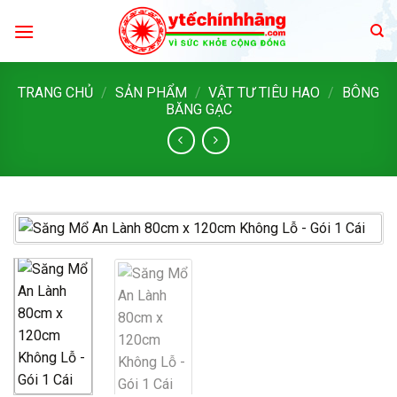
Skip
to
content
TRANG CHỦ
/
SẢN PHẨM
/
VẬT TƯ TIÊU HAO
/
BÔNG
BĂNG GẠC