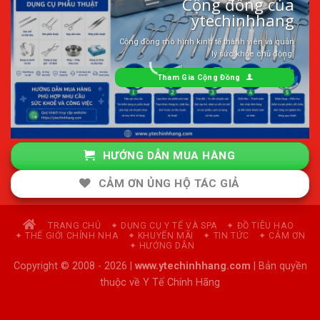
Cộng đồng của
ytechinhhang
Cộng đồng mô hình kinh tế thành viên và quản
lý sức khỏe chủ động.
Tham Gia Cộng Đồng
HƯỚNG DẪN MUA HÀNG
CẢM ƠN ỦNG HỘ TÁC GIẢ
TRANG CHỦ
✦ DỤNG CỤ Y TẾ VÀ SPA
✦ ĐỒ TIÊU HAO
✦ THẾ GIỚI CHỈNH NHA
✦ KHUYẾN MÃI
✦ TIN TỨC
✦ CẢM ƠN
✦ HƯỚNG DẪN
Copyright © 2008 - 2026 |
www.ytechinhhang.com
| Bản quyền
thuộc về Y Tế Chính Hãng