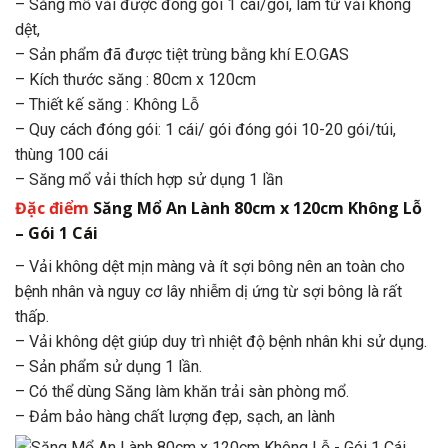
– Săng mổ vải được đóng gói 1 cái/gói, làm từ vải không
dệt,
– Sản phẩm đã được tiệt trùng bằng khí E.O.GAS
– Kích thước săng : 80cm x 120cm
– Thiết kế săng : Không Lỗ
– Quy cách đóng gói: 1 cái/ gói đóng gói 10-20 gói/túi,
thùng 100 cái
– Săng mổ vải thích hợp sử dụng 1 lần
Đặc điểm
Săng Mổ An Lành 80cm x 120cm Không Lỗ
– Gói 1 Cái
– Vải không dệt mịn màng và ít sợi bông nên an toàn cho
bệnh nhân và nguy cơ lây nhiễm dị ứng từ sợi bông là rất
thấp.
– Vải không dệt giúp duy trì nhiệt độ bệnh nhân khi sử dụng.
– Sản phẩm sử dụng 1 lần.
– Có thể dùng Săng làm khăn trải sàn phòng mổ.
– Đảm bảo hàng chất lượng đẹp, sạch, an lành