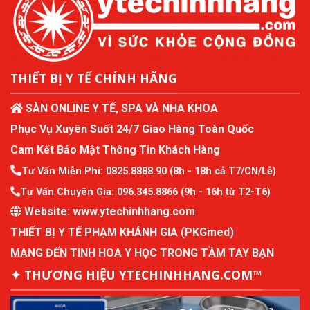
THIẾT BỊ Y TẾ CHÍNH HÃNG
SÀN ONLINE Y TẾ, SPA VÀ NHA KHOA
Phục Vụ Xuyên Suốt 24/7 Giao Hàng Toàn Quốc
Cam Kết Bảo Mật Thông Tin Khách Hàng
Tư Vấn Miễn Phí:
0825.8888.90
(8h - 18h cả T7/CN/Lễ)
Tư Vấn Chuyên Gia:
096.345.8866
(9h - 16h từ T2-T6)
Website:
www.ytechinhhang.com
THIẾT BỊ Y TẾ PHẠM KHÁNH GIA (PKGmed)
MANG ĐẾN TINH HOA Y HỌC TRONG TẦM TAY BẠN
✦ THƯƠNG HIỆU YTECHINHHANG.COM™