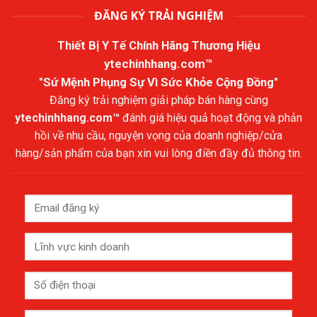
ĐĂNG KÝ TRẢI NGHIỆM
Thiết Bị Y Tế Chính Hãng Thương Hiệu
ytechinhhang.com™
"Sứ Mệnh Phụng Sự Vì Sức Khỏe Cộng Đồng"
Đăng ký trải nghiệm giải pháp bán hàng cùng
ytechinhhang.com™
đánh giá hiệu quả hoạt động và phản
hồi về nhu cầu, nguyện vọng của doanh nghiệp/cửa
hàng/sản phẩm của bạn xin vui lòng điền đầy đủ thông tin.