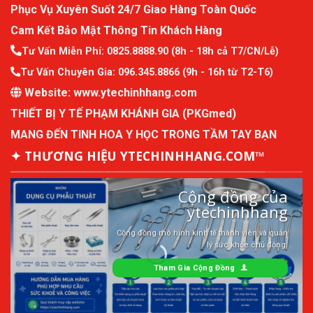
Phục Vụ Xuyên Suốt 24/7 Giao Hàng Toàn Quốc
Cam Kết Bảo Mật Thông Tin Khách Hàng
Tư Vấn Miễn Phí:
0825.8888.90
(8h - 18h cả T7/CN/Lễ)
Tư Vấn Chuyên Gia:
096.345.8866
(9h - 16h từ T2-T6)
Website:
www.ytechinhhang.com
THIẾT BỊ Y TẾ PHẠM KHÁNH GIA (PKGmed)
MANG ĐẾN TINH HOA Y HỌC TRONG TẦM TAY BẠN
✦ THƯƠNG HIỆU YTECHINHHANG.COM™
Cộng đồng của
ytechinhhang
Cộng đồng mô hình kinh tế thành viên và quản
lý sức khỏe chủ động.
Tham Gia Cộng Đồng