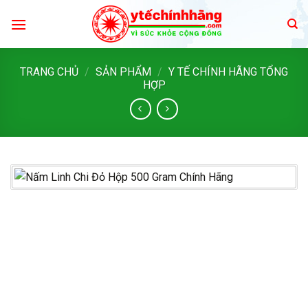
Skip
to
content
TRANG CHỦ
/
SẢN PHẨM
/
Y TẾ CHÍNH HÃNG TỔNG
HỢP