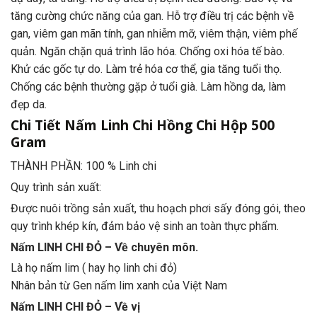
tăng cường chức năng của gan. Hỗ trợ điều trị các bệnh về
gan, viêm gan mãn tính, gan nhiễm mỡ, viêm thận, viêm phế
quản. Ngăn chặn quá trình lão hóa. Chống oxi hóa tế bào.
Khử các gốc tự do. Làm trẻ hóa cơ thể, gia tăng tuổi thọ.
Chống các bệnh thường gặp ở tuổi già. Làm hồng da, làm
đẹp da.
Chi Tiết
Nấm Linh Chi Hồng Chi Hộp 500
Gram
THÀNH PHẦN: 100 % Linh chi
Quy trình sản xuất:
Được nuôi trồng sản xuất, thu hoạch phơi sấy đóng gói, theo
quy trình khép kín, đảm bảo vệ sinh an toàn thực phẩm.
Nấm LINH CHI ĐỎ – Về chuyên môn.
Là họ nấm lim ( hay họ linh chi đỏ)
Nhân bản từ Gen nấm lim xanh của Việt Nam
Nấm LINH CHI ĐỎ – Về vị