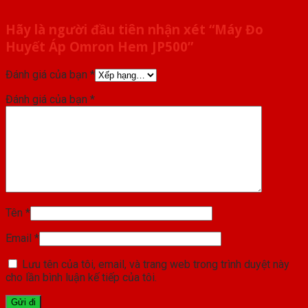
Hãy là người đầu tiên nhận xét “Máy Đo
Huyết Áp Omron Hem JP500”
Đánh giá của bạn
*
Đánh giá của bạn
*
Tên
*
Email
*
Lưu tên của tôi, email, và trang web trong trình duyệt này
cho lần bình luận kế tiếp của tôi.