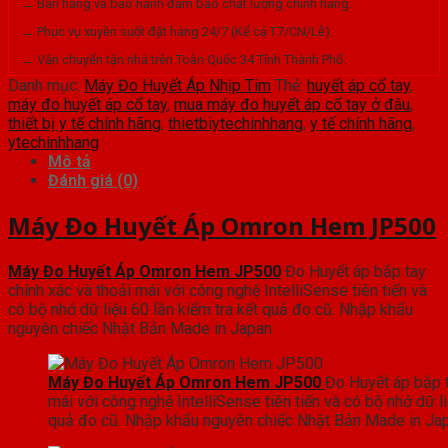
→ Bán hàng và bảo hành đảm bảo chất lượng chính hãng.
→ Phục vụ xuyên suốt đặt hàng 24/7 (Kể cả T7/CN/Lễ).
→ Vận chuyển tận nhà trên Toàn Quốc 34 Tỉnh Thành Phố.
Danh mục:
Máy Đo Huyết Áp Nhịp Tim
Thẻ:
huyết áp cổ tay
,
máy đo huyết áp cổ tay
,
mua máy đo huyết áp cổ tay ở đâu
,
thiết bị y tế chính hãng
,
thietbiytechinhhang
,
y tế chính hãng
,
ytechinhhang
Mô tả
Đánh giá (0)
Máy Đo Huyết Áp Omron Hem JP500
Máy Đo Huyết Áp Omron Hem JP500
Đo Huyết áp bắp tay
chính xác và thoải mái với công nghệ IntelliSense tiên tiến và
có bộ nhớ dữ liệu 60 lần kiểm tra kết quả đo cũ. Nhập khẩu
nguyên chiếc Nhật Bản Made in Japan
Máy Đo Huyết Áp Omron Hem JP500
Đo Huyết áp bắp t
mái với công nghệ IntelliSense tiên tiến và có bộ nhớ dữ li
quả đo cũ. Nhập khẩu nguyên chiếc Nhật Bản Made in Ja