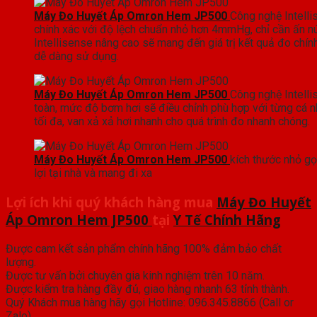
Máy Đo Huyết Áp Omron Hem JP500
Công nghệ Intell
chính xác với độ lệch chuẩn nhỏ hơn 4mmHg, chỉ cần ấn n
Intellisense nâng cao sẽ mang đến giá trị kết quả đo chín
dễ dàng sử dụng.
Máy Đo Huyết Áp Omron Hem JP500
Công nghệ Intell
toàn, mức độ bơm hơi sẽ điều chỉnh phù hợp với từng cá n
tối đa, van xả xả hơi nhanh cho quá trình đo nhanh chóng.
Máy Đo Huyết Áp Omron Hem JP500
kích thước nhỏ gọ
lợi tại nhà và mang đi xa
Lợi ích khi quý khách hàng mua
Máy Đo Huyết
Áp Omron Hem JP500
tại
Y Tế Chính Hãng
Được cam kết sản phẩm chính hãng 100% đảm bảo chất
lượng.
Được tư vấn bởi chuyên gia kinh nghiệm trên 10 năm.
Được kiểm tra hàng đầy đủ, giao hàng nhanh 63 tỉnh thành.
Quý Khách mua hàng hãy gọi Hotline: 096.345.8866 (Call or
Zalo)