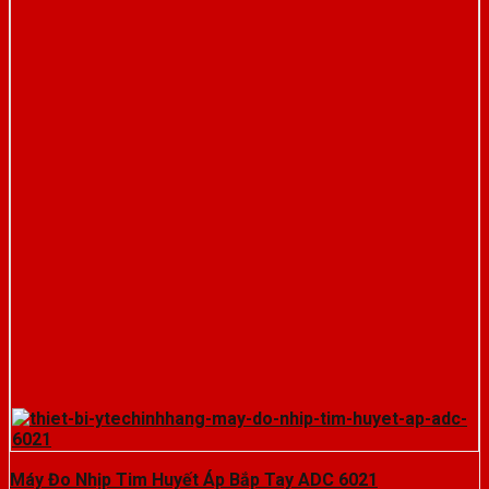
Máy Đo Nhịp Tim Huyết Áp Bắp Tay ADC 6021