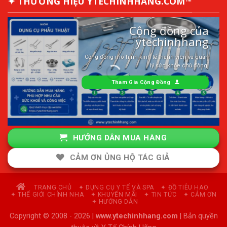
✦ THƯƠNG HIỆU YTECHINHHANG.COM™
Cộng đồng của
ytechinhhang
Cộng đồng mô hình kinh tế thành viên và quản
lý sức khỏe chủ động.
Tham Gia Cộng Đồng
HƯỚNG DẪN MUA HÀNG
CẢM ƠN ỦNG HỘ TÁC GIẢ
TRANG CHỦ
✦ DỤNG CỤ Y TẾ VÀ SPA
✦ ĐỒ TIÊU HAO
✦ THẾ GIỚI CHỈNH NHA
✦ KHUYẾN MÃI
✦ TIN TỨC
✦ CẢM ƠN
✦ HƯỚNG DẪN
Copyright © 2008 - 2026 |
www.ytechinhhang.com
| Bản quyền