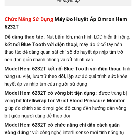
về huyết áp
Chức Năng Sử Dụng
Máy Đo Huyết Áp Omron Hem
6232T
Dễ dàng thao tác
: Nút bấm lớn, màn hình LCD hiển thị rộng,
kết nối Blue Tooth với điện thoại
, máy đo ở cổ tay nên
thao tác dễ dàng quan sát chỉ số đo huyết áp nhịp tim trở
nên đơn giản nhanh chóng và rất chính xác.
Model Hem 6232T kết nối Blue Tooth với điện thoại:
tính
năng ưu việt, lưu trữ theo dõi, lập sơ đồ quá trình sức khỏe
huyết áp và nhịp tim của người sử dụng
Model Hem 6232T có vòng bít tiện dụng :
được trang bị
vòng bít
Intelliwrap for Wrist Blood Pressure Monitor
giúp đo chính xác ở mọi góc độ cùng đèn hướng dẫn vòng
bít giúp người dùng dễ theo dõi
Model Hem 6232T có chức năng chỉ dẫn cách quấn
vòng đúng
: với công nghệ interllisense mới tính năng tự