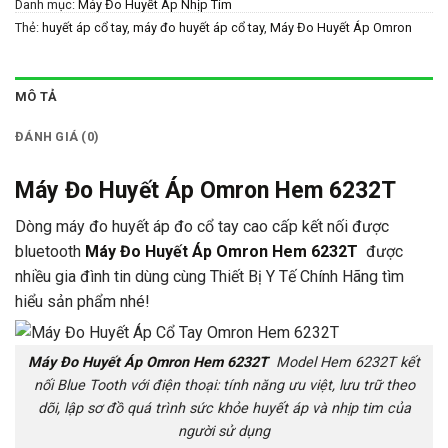
Danh mục:
Máy Đo Huyết Áp Nhịp Tim
Thẻ:
huyết áp cổ tay
,
máy đo huyết áp cổ tay
,
Máy Đo Huyết Áp Omron
Hem 6232T
,
mua máy đo huyết áp cổ tay ở đâu
,
thiết bị y tế chính hãng
,
thietbiytechinhhang
,
y tế chính hãng
,
ytechinhhang
MÔ TẢ
ĐÁNH GIÁ (0)
Máy Đo Huyết Áp Omron Hem 6232T
Dòng máy đo huyết áp đo cổ tay cao cấp kết nối được
bluetooth
Máy Đo Huyết Áp Omron Hem 6232T
được
nhiều gia đình tin dùng cùng Thiết Bị Y Tế Chính Hãng tìm
hiểu sản phẩm nhé!
Máy Đo Huyết Áp Omron Hem 6232T
Model Hem 6232T kết
nối Blue Tooth với điện thoại: tính năng ưu việt, lưu trữ theo
dõi, lập sơ đồ quá trình sức khỏe huyết áp và nhịp tim của
người sử dụng