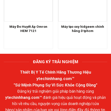
Máy Đo Huyết Áp Omron
Máy tạo oxy hidgeem chính
HEM 7121
hãng ở tphcm
ĐĂNG KÝ TRẢI NGHIỆM
Thiết Bị Y Tế Chính Hãng Thương Hiệu
ytechinhhang.com™
"Sứ Mệnh Phụng Sự Vì Sức Khỏe Cộng Đồng"
Đăng ký trải nghiệm giải pháp bán hàng cùng
ytechinhhang.com™
đánh giá hiệu quả hoạt động và phản
hồi về nhu cầu, nguyện vọng của doanh nghiệp/cửa
hàng/sản phẩm của bạn xin vui lòng điền đầy đủ thông tin.