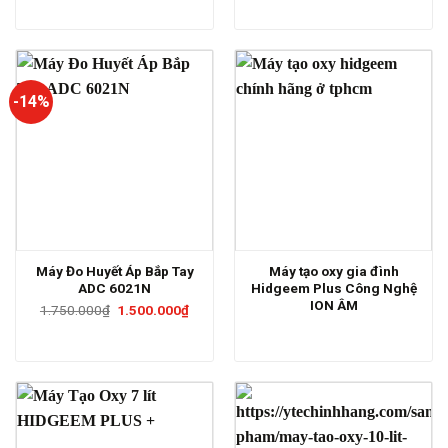
-14%
Máy Đo Huyết Áp Bắp Tay
Máy tạo oxy gia đình
ADC 6021N
Hidgeem Plus Công Nghệ
ION ÂM
Giá
Giá
1.750.000
₫
1.500.000
₫
gốc
hiện
là:
tại
1.750.000₫.
là:
1.500.000₫.