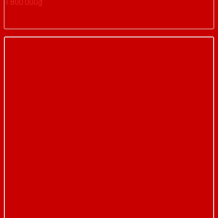
1.800.000
₫