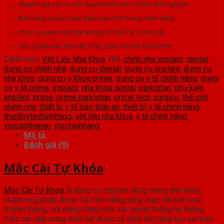
→ Chuyên gia y tế cố vấn chuyên môn hơn 15 năm kinh nghiệm.
→ Bán hàng và bảo hành đảm bảo chất lượng chính hãng.
→ Phục vụ xuyên suốt đặt hàng 24/7 (Kể cả T7/CN/Lễ).
→ Vận chuyển tận nhà trên Toàn Quốc 34 Tỉnh Thành Phố.
Danh mục:
Vật Liệu Nha Khoa
Thẻ:
chỉnh nha implant
,
dental
,
dụng cụ chỉnh nha
,
dụng cụ dental
,
dụng cụ implant
,
dụng cụ
nha khoa
,
dụng cụ y khoa prime
,
dụng cụ y tế chính hãng
,
dụng
cụ y tế prime
,
implant
,
nha khoa dental
,
parkistan
,
phụ kiện
implant
,
prime
,
prime parkistan
,
prime tech surgico
,
thế giới
chỉnh nha
,
thiết bị y tế bảo thân an
,
thiết bị y tế chính hãng
,
thietbiytechinhhang
,
vật liệu nha khoa
,
y tế chính hãng
,
ytebaothanan
,
ytechinhhang
Mô tả
Đánh giá (0)
Mắc Cài Tự Khóa
Mắc Cài Tự Khóa
là dụng cụ chuyên dụng trong nha khoa,
là phương pháp được cải tiền niềng răng mắc cài kim loại
truyền thống, với niềng răng mắc cài truyền thống hệ thống
mắc cài, dây cung, thun sẽ được cố định lên răng tạo lực kéo