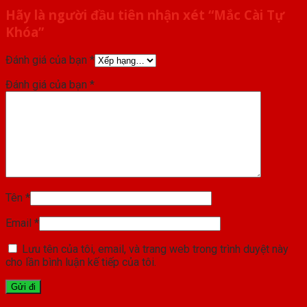
Hãy là người đầu tiên nhận xét “Mắc Cài Tự
Khóa”
Đánh giá của bạn
*
Đánh giá của bạn
*
Tên
*
Email
*
Lưu tên của tôi, email, và trang web trong trình duyệt này
cho lần bình luận kế tiếp của tôi.