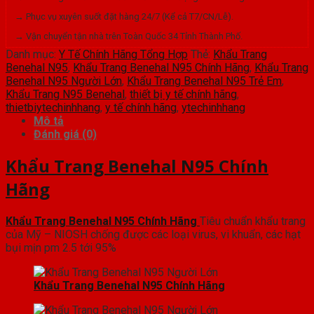
→ Phục vụ xuyên suốt đặt hàng 24/7 (Kể cả T7/CN/Lễ).
→ Vận chuyển tận nhà trên Toàn Quốc 34 Tỉnh Thành Phố.
Danh mục:
Y Tế Chính Hãng Tổng Hợp
Thẻ:
Khẩu Trang
Benehal N95
,
Khẩu Trang Benehal N95 Chính Hãng
,
Khẩu Trang
Benehal N95 Người Lớn
,
Khẩu Trang Benehal N95 Trẻ Em
,
Khẩu Trang N95 Benehal
,
thiết bị y tế chính hãng
,
thietbiytechinhhang
,
y tế chính hãng
,
ytechinhhang
Mô tả
Đánh giá (0)
Khẩu Trang Benehal N95 Chính
Hãng
Khẩu Trang Benehal N95 Chính Hãng
Tiêu chuẩn khẩu trang
của Mỹ – NIOSH chống được các loại virus, vi khuẩn, các hạt
bụi mịn pm 2.5 tới 95%
Khẩu Trang Benehal N95 Chính Hãng