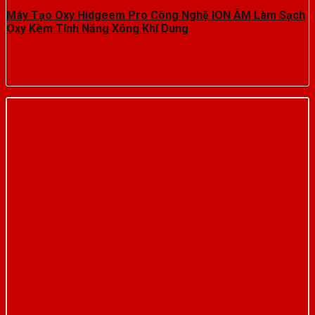
Máy Tạo Oxy Hidgeem Pro Công Nghệ ION ÂM Làm Sạch
Oxy Kèm Tính Năng Xông Khí Dung