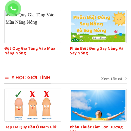
Đột Quỵ Gia Tăng Vào Mùa
Phân Biệt Đúng Say Nắng Và
Nắng Nóng
Say Nóng
Y HỌC GIỚI TÍNH
Xem tất cả
Hẹp Da Quy Đầu Ở Nam Giới
Phẫu Thuật Làm Lớn Dương