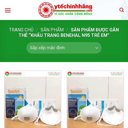
Skip
to
content
TRANG CHỦ
/
SẢN PHẨM
/
SẢN PHẨM ĐƯỢC GẮN
THẺ “KHẨU TRANG BENEHAL N95 TRẺ EM”