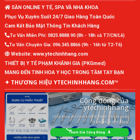
SÀN ONLINE Y TẾ, SPA VÀ NHA KHOA
Phục Vụ Xuyên Suốt 24/7 Giao Hàng Toàn Quốc
Cam Kết Bảo Mật Thông Tin Khách Hàng
Tư Vấn Miễn Phí:
0825.8888.90
(8h - 18h cả T7/CN/Lễ)
Tư Vấn Chuyên Gia:
096.345.8866
(9h - 16h từ T2-T6)
Website:
www.ytechinhhang.com
THIẾT BỊ Y TẾ PHẠM KHÁNH GIA (PKGmed)
MANG ĐẾN TINH HOA Y HỌC TRONG TẦM TAY BẠN
✦ THƯƠNG HIỆU YTECHINHHANG.COM™
Cộng đồng của
ytechinhhang
Cộng đồng mô hình kinh tế thành viên và quản
lý sức khỏe chủ động.
Tham Gia Cộng Đồng