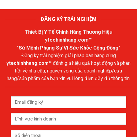
ĐĂNG KÝ TRẢI NGHIỆM
Thiết Bị Y Tế Chính Hãng Thương Hiệu
ytechinhhang.com™
"Sứ Mệnh Phụng Sự Vì Sức Khỏe Cộng Đồng"
Đăng ký trải nghiệm giải pháp bán hàng cùng
ytechinhhang.com™
đánh giá hiệu quả hoạt động và phản
hồi về nhu cầu, nguyện vọng của doanh nghiệp/cửa
hàng/sản phẩm của bạn xin vui lòng điền đầy đủ thông tin.