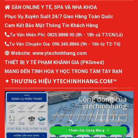
SÀN ONLINE Y TẾ, SPA VÀ NHA KHOA
Phục Vụ Xuyên Suốt 24/7 Giao Hàng Toàn Quốc
Cam Kết Bảo Mật Thông Tin Khách Hàng
Tư Vấn Miễn Phí:
0825.8888.90
(8h - 18h cả T7/CN/Lễ)
Tư Vấn Chuyên Gia:
096.345.8866
(9h - 16h từ T2-T6)
Website:
www.ytechinhhang.com
THIẾT BỊ Y TẾ PHẠM KHÁNH GIA (PKGmed)
MANG ĐẾN TINH HOA Y HỌC TRONG TẦM TAY BẠN
✦ THƯƠNG HIỆU YTECHINHHANG.COM™
Cộng đồng của
ytechinhhang
Cộng đồng mô hình kinh tế thành viên và quản
lý sức khỏe chủ động.
Tham Gia Cộng Đồng