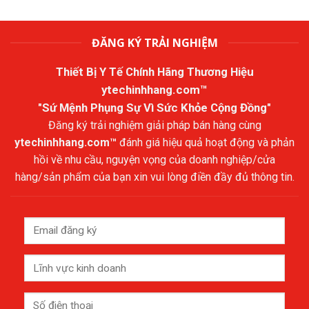
ĐĂNG KÝ TRẢI NGHIỆM
Thiết Bị Y Tế Chính Hãng Thương Hiệu
ytechinhhang.com™
"Sứ Mệnh Phụng Sự Vì Sức Khỏe Cộng Đồng"
Đăng ký trải nghiệm giải pháp bán hàng cùng
ytechinhhang.com™
đánh giá hiệu quả hoạt động và phản
hồi về nhu cầu, nguyện vọng của doanh nghiệp/cửa
hàng/sản phẩm của bạn xin vui lòng điền đầy đủ thông tin.