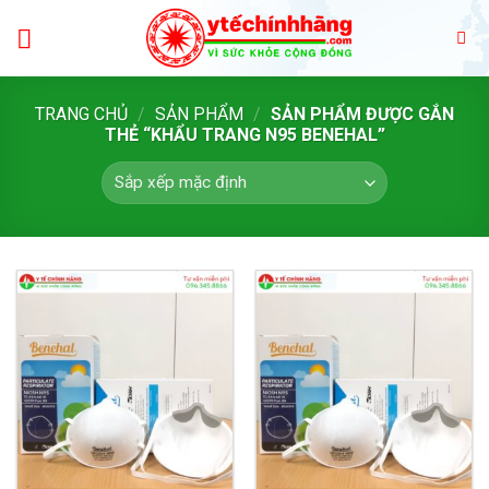
Skip
to
content
TRANG CHỦ
/
SẢN PHẨM
/
SẢN PHẨM ĐƯỢC GẮN
THẺ “KHẨU TRANG N95 BENEHAL”