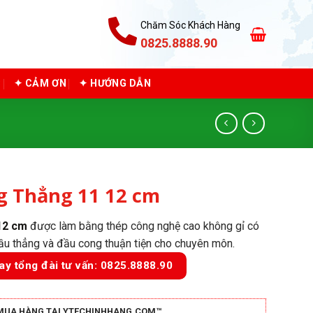
Chăm Sóc Khách Hàng
0825.8888.90
C
✦ CẢM ƠN
✦ HƯỚNG DẪN
g Thẳng 11 12 cm
 12 cm
được làm bằng thép công nghệ cao không gỉ có
ầu thẳng và đầu cong thuận tiện cho chuyên môn.
ay tổng đài tư vấn: 0825.8888.90
MUA HÀNG TẠI YTECHINHHANG.COM™