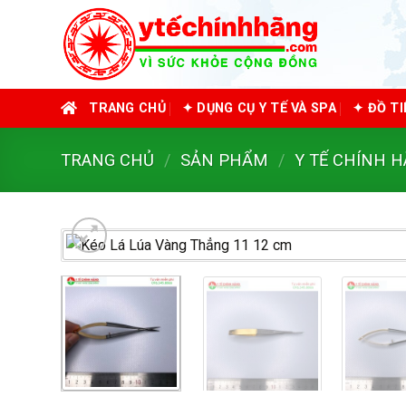
Skip
to
content
TRANG CHỦ
✦ DỤNG CỤ Y TẾ VÀ SPA
✦ ĐỒ T
TRANG CHỦ
/
SẢN PHẨM
/
Y TẾ CHÍNH 