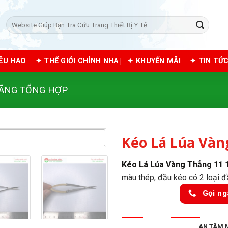
Tìm
kiếm:
IÊU HAO
✦ THẾ GIỚI CHỈNH NHA
✦ KHUYẾN MÃI
✦ TIN TỨ
HÃNG TỔNG HỢP
Kéo Lá Lúa Vàn
Kéo Lá Lúa Vàng Thẳng 11
màu thép, đầu kéo có 2 loại đ
Gọi ng
AN TÂM 