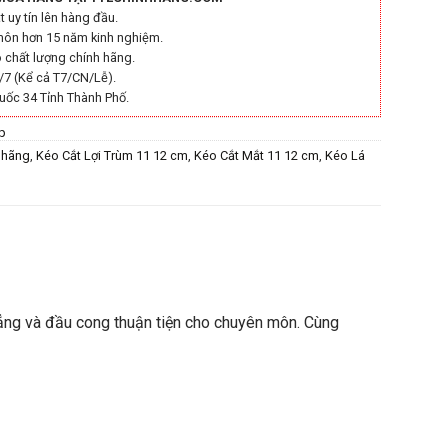
 uy tín lên hàng đầu.
môn hơn 15 năm kinh nghiệm.
chất lượng chính hãng.
/7 (Kể cả T7/CN/Lễ).
uốc 34 Tỉnh Thành Phố.
p
h hãng
,
Kéo Cắt Lợi Trùm 11 12 cm
,
Kéo Cắt Mắt 11 12 cm
,
Kéo Lá
ẳng và đầu cong thuận tiện cho chuyên môn. Cùng