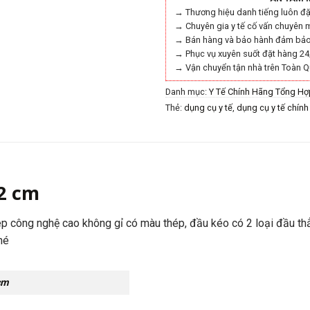
→ Thương hiệu danh tiếng luôn đặt
→ Chuyên gia y tế cố vấn chuyên 
→ Bán hàng và bảo hành đảm bảo 
→ Phục vụ xuyên suốt đặt hàng 24
→ Vận chuyển tận nhà trên Toàn Q
Danh mục:
Y Tế Chính Hãng Tổng Hợ
Thẻ:
dụng cụ y tế
,
dụng cụ y tế chín
Lúa 11 12 cm
,
y tế chính hãng
2 cm
p công nghệ cao không gỉ có màu thép, đầu kéo có 2 loại đầu th
hé
cm