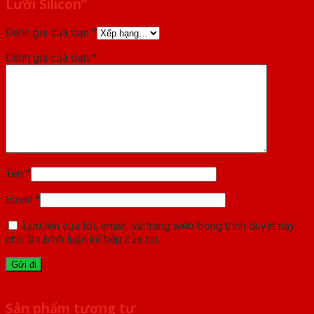
Lưỡi Silicon”
Đánh giá của bạn
*
Đánh giá của bạn
*
Tên
*
Email
*
Lưu tên của tôi, email, và trang web trong trình duyệt này
cho lần bình luận kế tiếp của tôi.
Sản phẩm tương tự