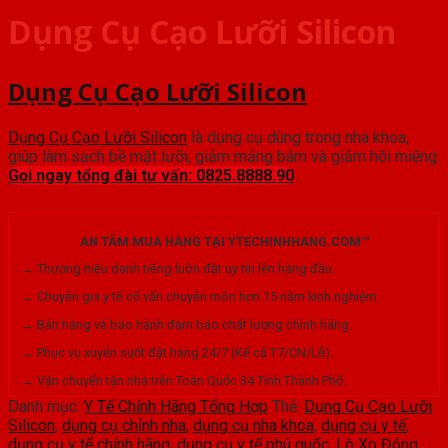
Dụng Cụ Cạo Lưỡi Silicon
Dụng Cụ Cạo Lưỡi Silicon
Dụng Cụ Cạo Lưỡi Silicon
là dụng cụ dùng trong nha khoa,
giúp làm sạch bề mặt lưỡi, giảm mảng bám và giảm hôi miệng.
Gọi ngay tổng đài tư vấn: 0825.8888.90
AN TÂM MUA HÀNG TẠI YTECHINHHANG.COM™
→ Thương hiệu danh tiếng luôn đặt uy tín lên hàng đầu.
→ Chuyên gia y tế cố vấn chuyên môn hơn 15 năm kinh nghiệm.
→ Bán hàng và bảo hành đảm bảo chất lượng chính hãng.
→ Phục vụ xuyên suốt đặt hàng 24/7 (Kể cả T7/CN/Lễ).
→ Vận chuyển tận nhà trên Toàn Quốc 34 Tỉnh Thành Phố.
Danh mục:
Y Tế Chính Hãng Tổng Hợp
Thẻ:
Dụng Cụ Cạo Lưỡi
Silicon
,
dụng cụ chỉnh nha
,
dụng cụ nha khoa
,
dụng cụ y tế
,
dụng cụ y tế chính hãng
,
dụng cụ y tế phú quốc
,
Lò Xo Đóng