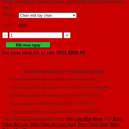
khoa, phẫu thuật hàm mặt hoặc một số thủ thuật chuyên khoa
sâu).
Phân
Loại
Xóa
Bơm
Tiêm
Đặt mua ngay
Gọi ngay tổng đài tư vấn: 0825.8888.90
Áp
Lực
AN TÂM MUA HÀNG TẠI YTECHINHHANG.COM™
Inox
→ Thương hiệu danh tiếng luôn đặt uy tín lên hàng đầu.
số
→ Chuyên gia y tế cố vấn chuyên môn hơn 15 năm kinh nghiệm.
lượng
→ Bán hàng và bảo hành đảm bảo chất lượng chính hãng.
→ Phục vụ xuyên suốt đặt hàng 24/7 (Kể cả T7/CN/Lễ).
→ Vận chuyển tận nhà trên Toàn Quốc 34 Tỉnh Thành Phố.
SKU:
Không áp dụng
Danh mục:
Vật Liệu Nha Khoa
Thẻ:
Bơm
Tiêm Áp Lực
,
Bơm Tiêm Áp Lực Inox
,
Bơm Tiêm Inox
,
Bơm