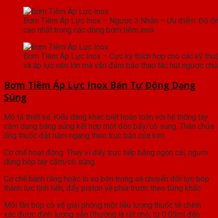
Bơm Tiêm Áp Lực Inox – Ngược 3 Nhẫn – Ưu điểm: Độ ổn 
cao nhất trong các dòng bơm tiêm inox.
Bơm Tiêm Áp Lực Inox – Cực kỳ thích hợp cho các kỹ thuậ
và áp lực nén lớn mà vẫn đảm bảo thao tác hút ngược chu
Bơm Tiêm Áp Lực Inox Bán Tự Động Dạng
Súng
Mô tả thiết kế: Kiểu dáng khác biệt hoàn toàn với hệ thống tay
cầm dạng báng súng kết hợp một đòn bẩy/cò súng. Thân chứa
ống thuốc đặt nằm ngang theo trục bắn của kim.
Cơ chế hoạt động: Thay vì đẩy trực tiếp bằng ngón cái, người
dùng bóp tay cầm/cò súng.
Cơ chế bánh răng hoặc lò xo bên trong sẽ chuyển đổi lực bóp
thành lực tịnh tiến, đẩy piston về phía trước theo từng khấc.
Mỗi lần bóp cò sẽ giải phóng một liều lượng thuốc tê chính
xác được định lượng sẵn (thường là rất nhỏ, từ 0.05ml đến