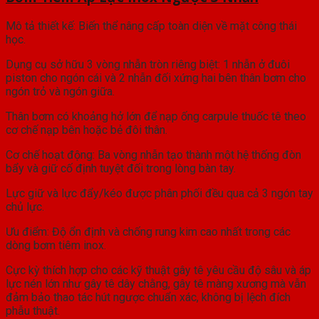
Mô tả thiết kế: Biến thể nâng cấp toàn diện về mặt công thái
học.
Dụng cụ sở hữu 3 vòng nhẫn tròn riêng biệt: 1 nhẫn ở đuôi
piston cho ngón cái và 2 nhẫn đối xứng hai bên thân bơm cho
ngón trỏ và ngón giữa.
Thân bơm có khoảng hở lớn để nạp ống carpule thuốc tê theo
cơ chế nạp bên hoặc bẻ đôi thân.
Cơ chế hoạt động: Ba vòng nhẫn tạo thành một hệ thống đòn
bẩy và giữ cố định tuyệt đối trong lòng bàn tay.
Lực giữ và lực đẩy/kéo được phân phối đều qua cả 3 ngón tay
chủ lực.
Ưu điểm: Độ ổn định và chống rung kim cao nhất trong các
dòng bơm tiêm inox.
Cực kỳ thích hợp cho các kỹ thuật gây tê yêu cầu độ sâu và áp
lực nén lớn như gây tê dây chằng, gây tê màng xương mà vẫn
đảm bảo thao tác hút ngược chuẩn xác, không bị lệch đích
phẫu thuật.