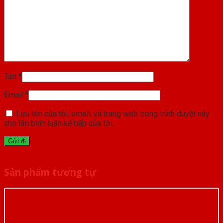
Tên
*
Email
*
Lưu tên của tôi, email, và trang web trong trình duyệt này
cho lần bình luận kế tiếp của tôi.
Sản phẩm tương tự