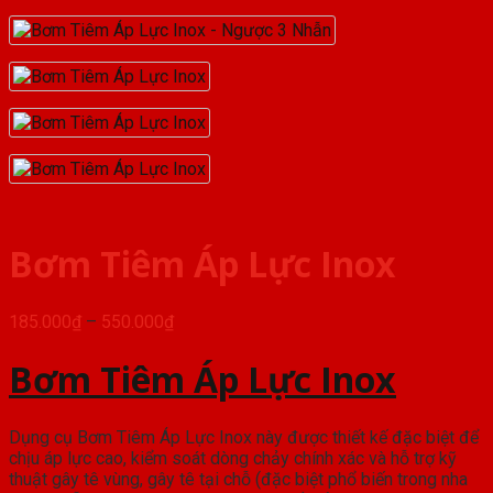
Bơm Tiêm Áp Lực Inox
Khoảng
185.000
₫
–
550.000
₫
giá:
từ
Bơm Tiêm Áp Lực Inox
185.000₫
đến
550.000₫
Dụng cụ Bơm Tiêm Áp Lực Inox này được thiết kế đặc biệt để
chịu áp lực cao, kiểm soát dòng chảy chính xác và hỗ trợ kỹ
thuật gây tê vùng, gây tê tại chỗ (đặc biệt phổ biến trong nha