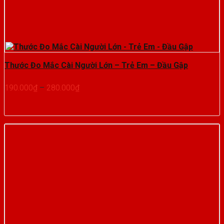
Thước Đo Mắc Cài Người Lớn – Trẻ Em – Đầu Gập
Khoảng
190.000
₫
–
280.000
₫
giá:
từ
190.000₫
đến
280.000₫