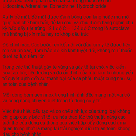
trước các thành phần hóa chất có trong thuốc tê như
Lidocaine, Adrenaline, Epinephrine, Hydrochloride.
Xử lý bề mặt: Bề mặt được đánh bóng trơn láng hoặc mạ mờ,
giúp hạn chế bám bẩn, dễ lau chùi và chịu được hàng nghìn chu
kỳ hấp sấy tiệt trùng 121 độ C – 134 độ C trong lò autoclave
mà không bị xỉn màu hay rơ khớp cấu trúc.
Độ chính xác: Các bước ren kết nối với đầu kim y tế được tiện
ren chuẩn xác, đảm bảo độ kín khít tuyệt đối, không rò rỉ thuốc
dưới áp lực tiêm lớn.
Trong các thủ thuật gây tê vùng và gây tê tại chỗ, việc kiểm
soát áp lực, liều lượng và độ ổn định của mũi kim là những yếu
tố quyết định đến sự thành bại của ca phẫu thuật cũng như sự
an toàn của bệnh nhân
Mỗi dòng bơm tiêm inox trong hình ảnh đều mang một vai trò
và công năng chuyên biệt trong tủ dụng cụ y tế.
Việc thấu hiểu cấu tạo và cơ chế sinh lực của từng loại không
chỉ giúp các y bác sĩ tối ưu hóa thao tác thủ thuật, nâng cao
tuổi thọ của dụng cụ thông qua việc hấp sấy đúng cách, mà
quan trọng nhất là mang lại trải nghiệm điều trị an toàn, không
đau cho bệnh nhân.