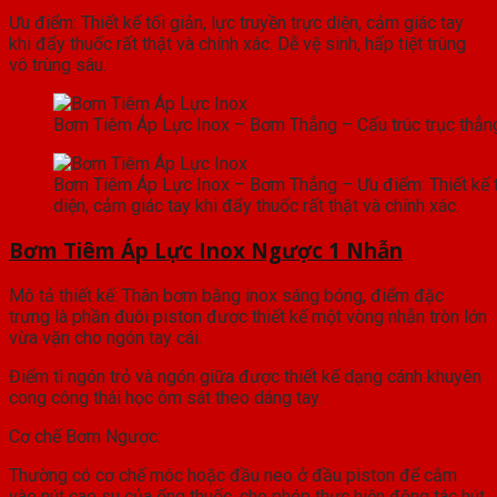
Ưu điểm: Thiết kế tối giản, lực truyền trực diện, cảm giác tay
khi đẩy thuốc rất thật và chính xác. Dễ vệ sinh, hấp tiệt trùng
vô trùng sâu.
Bơm Tiêm Áp Lực Inox – Bơm Thẳng – Cấu trúc trục thẳng
Bơm Tiêm Áp Lực Inox – Bơm Thẳng – Ưu điểm: Thiết kế tối
diện, cảm giác tay khi đẩy thuốc rất thật và chính xác.
Bơm Tiêm Áp Lực Inox Ngược 1 Nhẫn
Mô tả thiết kế: Thân bơm bằng inox sáng bóng, điểm đặc
trưng là phần đuôi piston được thiết kế một vòng nhẫn tròn lớn
vừa vặn cho ngón tay cái.
Điểm tì ngón trỏ và ngón giữa được thiết kế dạng cánh khuyên
cong công thái học ôm sát theo dáng tay.
Cơ chế Bơm Ngược:
Thường có cơ chế móc hoặc đầu neo ở đầu piston để cắm
vào nút cao su của ống thuốc, cho phép thực hiện động tác hút