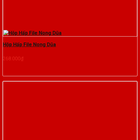
Hộp Hấp File Nong Dũa
268.000
₫