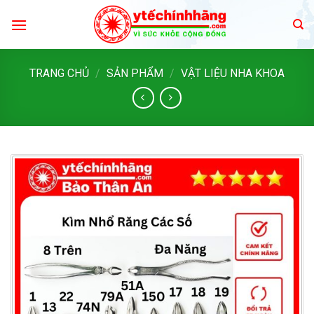
Skip
to
content
TRANG CHỦ
/
SẢN PHẨM
/
VẬT LIỆU NHA KHOA