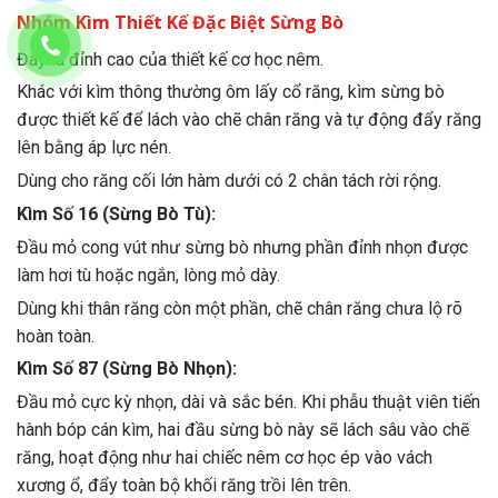
Nhóm Kìm Thiết Kế Đặc Biệt Sừng Bò
Đây là đỉnh cao của thiết kế cơ học nêm.
Khác với kìm thông thường ôm lấy cổ răng, kìm sừng bò
được thiết kế để lách vào chẽ chân răng và tự động đẩy răng
lên bằng áp lực nén.
Dùng cho răng cối lớn hàm dưới có 2 chân tách rời rộng.
Kìm Số 16 (Sừng Bò Tù):
Đầu mỏ cong vút như sừng bò nhưng phần đỉnh nhọn được
làm hơi tù hoặc ngắn, lòng mỏ dày.
Dùng khi thân răng còn một phần, chẽ chân răng chưa lộ rõ
hoàn toàn.
Kìm Số 87 (Sừng Bò Nhọn):
Đầu mỏ cực kỳ nhọn, dài và sắc bén. Khi phẫu thuật viên tiến
hành bóp cán kìm, hai đầu sừng bò này sẽ lách sâu vào chẽ
răng, hoạt động như hai chiếc nêm cơ học ép vào vách
xương ổ, đẩy toàn bộ khối răng trồi lên trên.