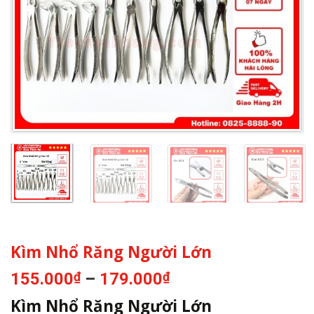
Kìm Nhổ Răng Người Lớn
Khoảng
155.000
₫
–
179.000
₫
giá:
Kìm Nhổ Răng Người Lớn
từ