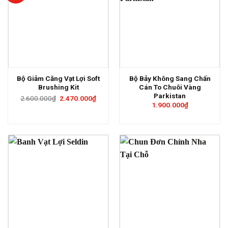
Bộ Giảm Căng Vạt Lợi Soft
Bộ Bảy Không Sang Chấn
Brushing Kit
Cán To Chuôi Vàng
Parkistan
Giá
Giá
2.600.000
₫
2.470.000
₫
gốc
hiện
1.900.000
₫
là:
tại
2.600.000₫.
là:
2.470.000₫.