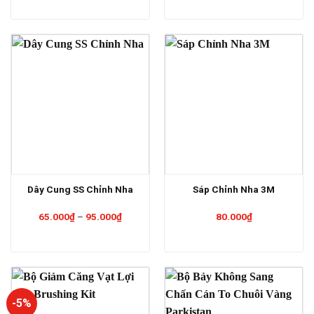
Dây Cung SS Chỉnh Nha
Sáp Chỉnh Nha 3M
Khoảng
65.000
₫
–
95.000
₫
80.000
₫
giá:
từ
65.000₫
đến
95.000₫
-5%