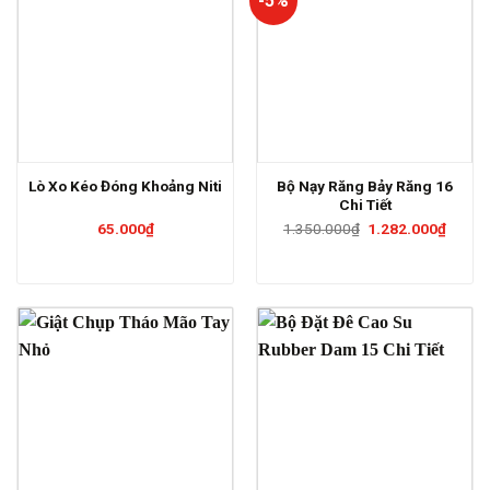
-5%
Bộ Nạy Răng Bảy Răng 16
Lò Xo Kéo Đóng Khoảng Niti
Chi Tiết
Giá
Giá
65.000
₫
1.350.000
₫
1.282.000
₫
gốc
hiện
là:
tại
1.350.000₫.
là:
1.282.