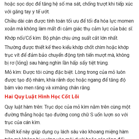
hoặc sọc dọc để tăng hệ số ma sát, chống trượt khi tiếp xúc
với găng tay y tế ướt.
Chiều dài cán được tính toán tối ưu để tối đa hóa lực momen
xoắn mà không làm mất đi cảm giác thụ cảm lực của bác sĩ.
Khớp nối/Cổ kìm: Bộ phận chịu ứng suất cắt lớn nhất.
Thường được thiết kế theo kiểu khớp chốt chìm hoặc khớp
trục vít để đảm bảo chuyển động tịnh tiến mượt mà, không
bị rơ (lỏng) sau hàng nghìn lần hấp sấy tiệt trùng.
Mỏ kìm: Được tôi cứng đặc biệt. Lòng trong của mỏ luôn
được tạo độ nhám, khía rãnh dọc hoặc ngang để tăng độ
bám vào men răng và ximăng chân răng.
Hai Quy Luật Hình Học Cốt Lõi
Quy luật hàm trên: Trục dọc của mỏ kìm nằm trên cùng một
đường thẳng hoặc tạo đường cong chữ S uốn lượn so với
trục của cán kìm.
Thiết kế này giúp dụng cụ lách sâu vào khoang miệng hàm