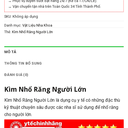
→ Phục vụ xuyên suốt đặt hàng 24/7 (Kể cả T7/CN/Lễ).
→ Vận chuyển tận nhà trên Toàn Quốc 34 Tỉnh Thành Phố.
SKU:
Không áp dụng
Danh mục:
Vật Liệu Nha Khoa
Thẻ:
Kìm Nhổ Răng Người Lớn
MÔ TẢ
THÔNG TIN BỔ SUNG
ĐÁNH GIÁ (0)
Kìm Nhổ Răng Người Lớn
Kìm Nhổ Răng Người Lớn là dụng cụ y tế có những đặc thù
kỹ thuật chuyên sâu được các nha sĩ sử dụng để nhổ răng
cho người lớn.