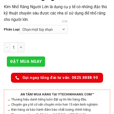
155.000₫
Kìm Nhổ Răng Người Lớn là dụng cụ y tế có những đặc thù
đến
kỹ thuật chuyên sâu được các nha sĩ sử dụng để nhổ răng
179.000₫
cho người lớn.
XÓA
Phân Loại
Kìm Nhổ Răng Người Lớn số lượng
ĐẶT MUA NGAY
Gọi ngay tổng đài tư vấn: 0825.8888.90
AN TÂM MUA HÀNG TẠI YTECHINHHANG.COM™
→ Thương hiệu danh tiếng luôn đặt uy tín lên hàng đầu.
→ Chuyên gia y tế cố vấn chuyên môn hơn 15 năm kinh nghiệm.
→ Bán hàng và bảo hành đảm bảo chất lượng chính hãng.