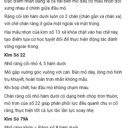
Đặc điểm nhận dạng là cả hai bên mỏ đều có mấu nhọn đối
xứng nhau ở chính giữa đầu mỏ.
Răng cối lớn hàm dưới luôn có 2 chân (chân gần và chân xa)
với chẽ chân răng ở giữa mặt ngoài và mặt trong.
Hai mấu nhọn của kìm số 13 sẽ khóa chặt vào hai chẽ này,
tạo điểm tựa cơ học tuyệt đối để thực hiện động tác đánh
võng ngoài-trong.
Kìm Số 22
Nhổ răng cối nhỏ 4, 5 hàm dưới
Mỏ gập vuông góc vuông với cán. Bản mỏ dày, lòng mỏ hình
trụ khuyết, hoàn toàn trơn nhẵn không mấu.
Khi bóp chết, hai đầu mỏ không chạm nhau.
Chân răng cối nhỏ hàm dưới có dạng hình chóp tròn thuôn,
mỏ trơn của số 22 giúp phân phối lực đều quanh chu vi cổ
răng, thực hiện tốt cả lực lắc lẫn lực xoay nhẹ.
Kìm Số 79A
Nhổ răng khôn – Răng số 8 hàm dưới