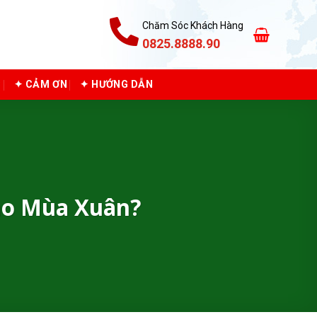
Chăm Sóc Khách Hàng
0825.8888.90
C
✦ CẢM ƠN
✦ HƯỚNG DẪN
ào Mùa Xuân?