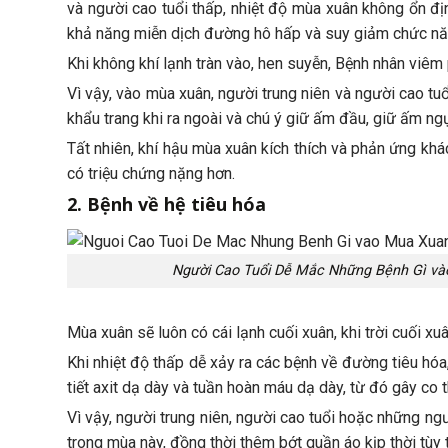
và người cao tuổi thấp, nhiệt độ mùa xuân không ổn địn
khả năng miễn dịch đường hô hấp và suy giảm chức năng
Khi không khí lạnh tràn vào, hen suyễn, Bệnh nhân viêm
Vì vậy, vào mùa xuân, người trung niên và người cao tuổ
khẩu trang khi ra ngoài và chú ý giữ ấm đầu, giữ ấm ngự
Tất nhiên, khí hậu mùa xuân kích thích và phản ứng khá
có triệu chứng nặng hơn.
2. Bệnh về hệ tiêu hóa
Người Cao Tuổi Dễ Mắc Những Bệnh Gì v
Mùa xuân sẽ luôn có cái lạnh cuối xuân, khi trời cuối x
Khi nhiệt độ thấp dễ xảy ra các bệnh về đường tiêu hóa
tiết axit dạ dày và tuần hoàn máu dạ dày, từ đó gây co t
Vì vậy, người trung niên, người cao tuổi hoặc những ng
trong mùa này, đồng thời thêm bớt quần áo kịp thời tùy 