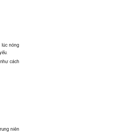
 lúc nóng
yếu.
 như cách
rung niên