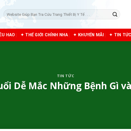
Tìm
kiếm:
IÊU HAO
✦ THẾ GIỚI CHỈNH NHA
✦ KHUYẾN MÃI
✦ TIN TỨ
TIN TỨC
uổi Dễ Mắc Những Bệnh Gì v