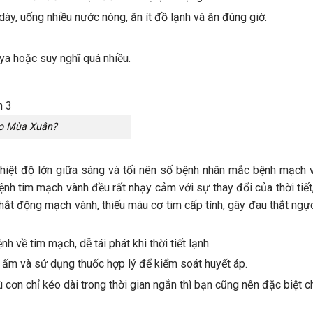
ày, uống nhiều nước nóng, ăn ít đồ lạnh và ăn đúng giờ.
ya hoặc suy nghĩ quá nhiều.
ào Mùa Xuân?
nhiệt độ lớn giữa sáng và tối nên số bệnh nhân mắc bệnh mạch v
nh tim mạch vành đều rất nhạy cảm với sự thay đổi của thời tiết,
co thắt động mạch vành, thiếu máu cơ tim cấp tính, gây đau thắt ng
h về tim mạch, dễ tái phát khi thời tiết lạnh.
iữ ấm và sử dụng thuốc hợp lý để kiểm soát huyết áp.
cơn chỉ kéo dài trong thời gian ngắn thì bạn cũng nên đặc biệt ch