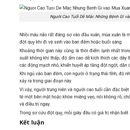
Người Cao Tuổi Dễ Mắc Những Bệnh Gì v
Nhồi máu não rất đáng sợ vào đầu xuân, mùa xuân là mùa
đột quỵ khi đi vệ sinh vào ban đêm hoặc buổi sáng.
Khoảng thời gian này cũng là thời điểm lạnh nhất tro
suất không khí thấp, độ ẩm cao dễ kích thích các dây t
các động mạch nhỏ, khiến huyết áp tăng đột ngột, dẫn đ
Khi ngủ vào ban đêm, con người ở trạng thái tĩnh, độ n
xảy ra trong giai đoạn này.
Vì vậy, người trung niên và người cao tuổi cần đặc biệt
tê một bên mặt hoặc khóe miệng vẹo, nói không rõ, chó
và điều trị ngay.
Trong sơ cứu đột quỵ, mỗi giây đều có giá trị nhận biết
Kết luận