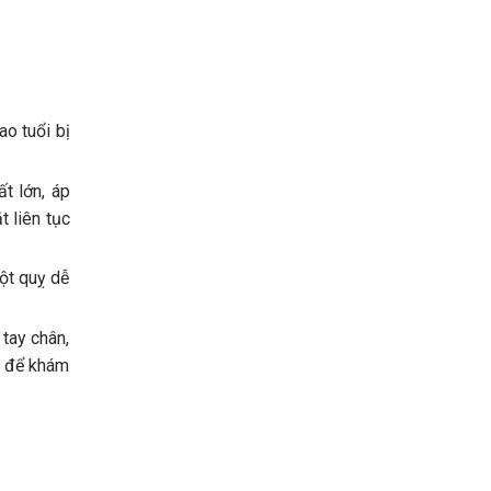
ao tuổi bị
t lớn, áp
t liên tục
đột quỵ dễ
 tay chân,
n để khám