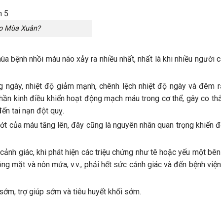
ào Mùa Xuân?
 bệnh nhồi máu não xảy ra nhiều nhất, nhất là khi nhiều người c
ng ngày, nhiệt độ giảm mạnh, chênh lệch nhiệt độ ngày và đêm rấ
hần kinh điều khiển hoạt động mạch máu trong cơ thể, gây co thắ
ến tai nạn đột quỵ.
hớt của máu tăng lên, đây cũng là nguyên nhân quan trọng khiến 
 cảnh giác, khi phát hiện các triệu chứng như tê hoặc yếu một bên
ng mặt và nôn mửa, v.v., phải hết sức cảnh giác và đến bệnh việ
 sớm, trợ giúp sớm và tiêu huyết khối sớm.