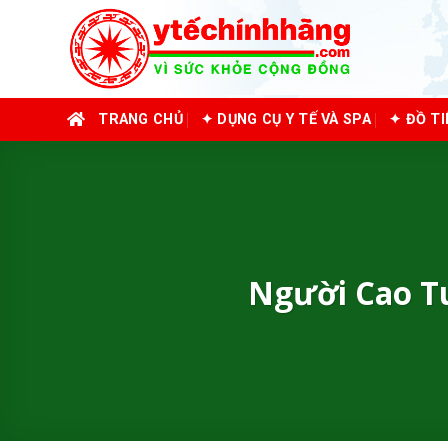
Skip
to
content
TRANG CHỦ
✦ DỤNG CỤ Y TẾ VÀ SPA
✦ ĐỒ T
Người Cao T