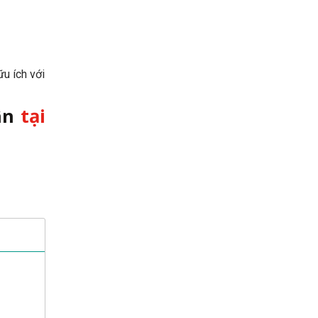
u ích với
ân
tại