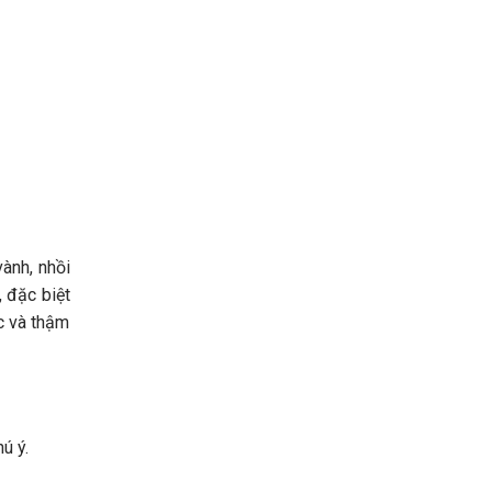
ành, nhồi
 đặc biệt
ực và thậm
ú ý.