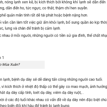
h, nóng lạnh xen kẽ, bị kích thích bởi không khí lạnh sẽ dẫn đế
, dẫn đến ho, tức ngực, co thắt, thậm chí hen suyễn.
 phế quản mãn tính rất dễ tái phát hoặc bệnh nặng hơn.
i vẫn cần làm tốt việc giữ ấm khỏi lạnh, bổ sung quần áo kịp thờ
c, lưng và chân để tránh bị cảm lạnh.
c nhau ở mỗi người, những người có tiền sử gia đình, thể chất n
ào Mùa Xuân?
uân lạnh, bệnh dạ dày sẽ dễ dàng tấn công những người cao tuổi.
, vì kích thích ở nhiệt độ thấp có thể gây co mao mạch, ảnh hưởn
hắt dạ dày cấp tính, loét dạ dày, viêm dạ dày ruột,…
ười ở các độ tuổi khác nhau có vấn đề về dạ dày nên đặc biệt ch
theo biến đổi khí hậu để tránh bị lạnh bụng.