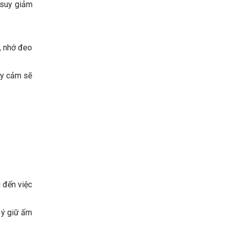
n suy giảm
i, nhớ đeo
hạy cảm sẽ
g đến việc
ú ý giữ ấm