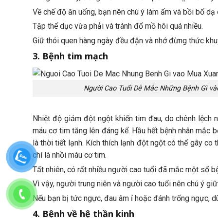
Về chế độ ăn uống, bạn nên chú ý làm ấm và bồi bổ dạ d
Tập thể dục vừa phải và tránh đổ mồ hôi quá nhiều.
Giữ thói quen hàng ngày đều đặn và nhớ đừng thức khu
3. Bệnh tim mạch
Người Cao Tuổi Dễ Mắc Những Bệnh Gì v
Nhiệt độ giảm đột ngột khiến tim đau, do chênh lệch 
máu cơ tim tăng lên đáng kể. Hầu hết bệnh nhân mắc bệ
là thời tiết lạnh. Kích thích lạnh đột ngột có thể gây 
chí là nhồi máu cơ tim.
Tất nhiên, có rất nhiều người cao tuổi đã mắc một số bện
Vì vậy, người trung niên và người cao tuổi nên chú ý g
Nếu bạn bị tức ngực, đau âm ỉ hoặc đánh trống ngực, dù 
4. Bệnh về hệ thần kinh