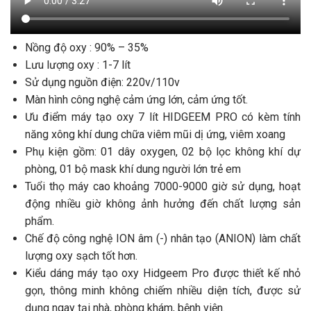
Nồng độ oxy : 90% – 35%
Lưu lượng oxy : 1-7 lít
Sử dụng nguồn điện: 220v/110v
Màn hình công nghệ cảm ứng lớn, cảm ứng tốt.
Ưu điểm máy tạo oxy 7 lít HIDGEEM PRO có kèm tính
năng xông khí dung chữa viêm mũi dị ứng, viêm xoang
Phụ kiện gồm: 01 dây oxygen, 02 bộ lọc không khí dự
phòng, 01 bộ mask khí dung người lớn trẻ em
Tuổi thọ máy cao khoảng 7000-9000 giờ sử dụng, hoạt
động nhiều giờ không ảnh hưởng đến chất lượng sản
phẩm.
Chế độ công nghệ ION âm (-) nhân tạo (ANION) làm chất
lượng oxy sạch tốt hơn.
Kiểu dáng máy tạo oxy Hidgeem Pro được thiết kế nhỏ
gọn, thông minh không chiếm nhiều diện tích, được sử
dụng ngay tại nhà, phòng khám, bệnh viện.