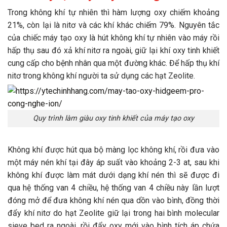
Trong không khí tự nhiên thì hàm lượng oxy chiếm khoảng
21%, còn lại là nitơ và các khí khác chiếm 79%. Nguyên tắc
của chiếc máy tạo oxy là hút không khí tự nhiên vào máy rồi
hấp thụ sau đó xả khí nitơ ra ngoài, giữ lại khí oxy tinh khiết
cung cấp cho bệnh nhân qua một đường khác. Để hấp thụ khí
nitơ trong không khí người ta sử dụng các hạt Zeolite.
Quy trình làm giàu oxy tinh khiết của máy tạo oxy
Không khí được hút qua bộ màng lọc không khí, rồi đưa vào
một máy nén khí tại đây áp suất vào khoảng 2-3 at, sau khi
không khí được làm mát dưới dạng khí nén thì sẽ được đi
qua hệ thống van 4 chiều, hệ thống van 4 chiều này lần lượt
đóng mở để đưa không khí nén qua dồn vào bình, đồng thời
đẩy khí nitơ do hạt Zeolite giữ lại trong hai bình molecular
sieve bed ra ngoài, rồi đẩy oxy mới vào bình tích áp chứa