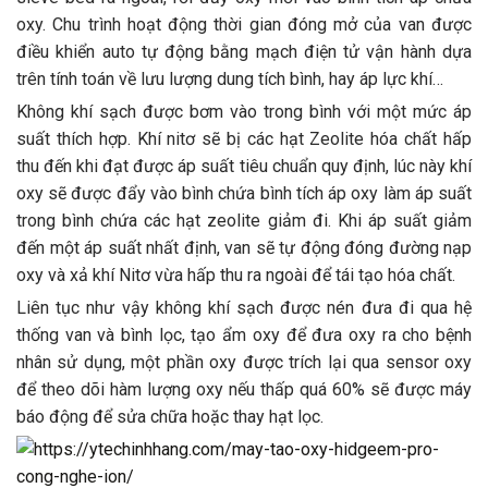
oxy. Chu trình hoạt động thời gian đóng mở của van được
điều khiển auto tự động bằng mạch điện tử vận hành dựa
trên tính toán về lưu lượng dung tích bình, hay áp lực khí…
Không khí sạch được bơm vào trong bình với một mức áp
suất thích hợp. Khí nitơ sẽ bị các hạt Zeolite hóa chất hấp
thu đến khi đạt được áp suất tiêu chuẩn quy định, lúc này khí
oxy sẽ được đẩy vào bình chứa bình tích áp oxy làm áp suất
trong bình chứa các hạt zeolite giảm đi. Khi áp suất giảm
đến một áp suất nhất định, van sẽ tự động đóng đường nạp
oxy và xả khí Nitơ vừa hấp thu ra ngoài để tái tạo hóa chất.
Liên tục như vậy không khí sạch được nén đưa đi qua hệ
thống van và bình lọc, tạo ẩm oxy để đưa oxy ra cho bệnh
nhân sử dụng, một phần oxy được trích lại qua sensor oxy
để theo dõi hàm lượng oxy nếu thấp quá 60% sẽ được máy
báo động để sửa chữa hoặc thay hạt lọc.