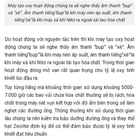
Máy tạo oxy hoạt động chúng ta sẽ nghe thấy âm thanh “bụp”
và “xè”. Âm thanh tiếng“bụp”là khi máy nén áp suất, âm thanh
tiếng”xè”là khi máy xả khí Nitơ ra ngoài tái tạo hóa chất
Do hoạt động với nguyên tắc trên thì khi máy tạo oxy hoạt
động chúng ta sẽ nghe thấy âm thanh “bụp” và “xè”. Âm
thanh tiếng“bụp”là khi máy nén áp suất, âm thanh tiếng”xè”là
khi máy xả khí Nitơ ra ngoài tái tạo hóa chất. Trong thời gian
hoạt động đóng mở van rất quan trọng cho tỷ lệ oxy tinh
khiết lúc đầu ra.
Tùy từng hãng mà khoảng thời gian sử dụng khoảng 5000-
7.000 giờ các bao vải chứa hóa chất thường sẽ bị rách, hóa
chất trong máy nát vụn kết hợp với độ ẩm bên trong sẽ làm
nghẹt các đường ống. Thông thường khi sử dụng thời gian
lâu chúng ta nên kiểm tra bảo dưỡng đường ống và thay thế
hạt Zeolite định kỳ để có thể đảm bảo được tỷ lệ oxy tinh
khiết đạt tiêu chuẩn.