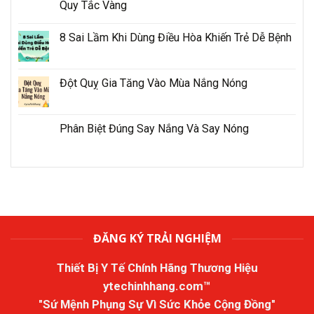
Quy Tắc Vàng
8 Sai Lầm Khi Dùng Điều Hòa Khiến Trẻ Dễ Bệnh
Đột Quỵ Gia Tăng Vào Mùa Nắng Nóng
Phân Biệt Đúng Say Nắng Và Say Nóng
ĐĂNG KÝ TRẢI NGHIỆM
Thiết Bị Y Tế Chính Hãng Thương Hiệu
ytechinhhang.com™
"Sứ Mệnh Phụng Sự Vì Sức Khỏe Cộng Đồng"