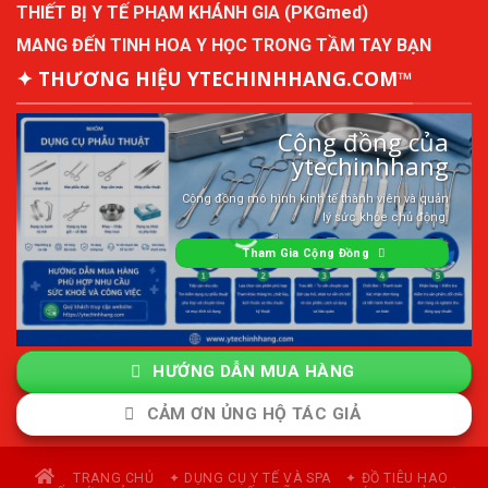
THIẾT BỊ Y TẾ PHẠM KHÁNH GIA (PKGmed)
MANG ĐẾN TINH HOA Y HỌC TRONG TẦM TAY BẠN
✦ THƯƠNG HIỆU YTECHINHHANG.COM™
Cộng đồng của
ytechinhhang
Cộng đồng mô hình kinh tế thành viên và quản
lý sức khỏe chủ động.
Tham Gia Cộng Đồng
HƯỚNG DẪN MUA HÀNG
CẢM ƠN ỦNG HỘ TÁC GIẢ
TRANG CHỦ
✦ DỤNG CỤ Y TẾ VÀ SPA
✦ ĐỒ TIÊU HAO