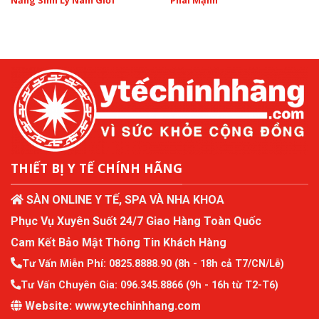
Năng Sinh Lý Nam Giới
Phái Mạnh
THIẾT BỊ Y TẾ CHÍNH HÃNG
SÀN ONLINE Y TẾ, SPA VÀ NHA KHOA
Phục Vụ Xuyên Suốt 24/7 Giao Hàng Toàn Quốc
Cam Kết Bảo Mật Thông Tin Khách Hàng
Tư Vấn Miễn Phí:
0825.8888.90
(8h - 18h cả T7/CN/Lễ)
Tư Vấn Chuyên Gia:
096.345.8866
(9h - 16h từ T2-T6)
Website:
www.ytechinhhang.com