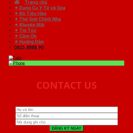
Trang chủ
✦ Dụng Cụ Y Tế và Spa
✦ Đồ Tiêu Hao
✦ Thế Giới Chỉnh Nha
✦ Khuyến Mãi
✦ Tin Tức
✦ Cảm Ơn
✦ Hướng Dẫn
0825.8888.90
CONTACT US