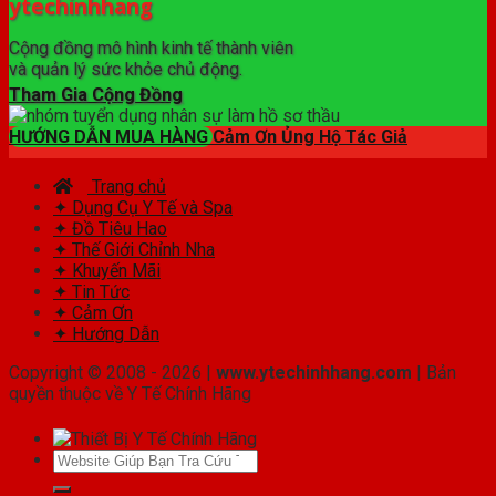
ytechinhhang
Cộng đồng mô hình kinh tế thành viên
và quản lý sức khỏe chủ động.
Tham Gia Cộng Đồng
HƯỚNG DẪN MUA HÀNG
Cảm Ơn Ủng Hộ Tác Giả
Trang chủ
✦ Dụng Cụ Y Tế và Spa
✦ Đồ Tiêu Hao
✦ Thế Giới Chỉnh Nha
✦ Khuyến Mãi
✦ Tin Tức
✦ Cảm Ơn
✦ Hướng Dẫn
Copyright © 2008 - 2026 |
www.ytechinhhang.com
| Bản
quyền thuộc về Y Tế Chính Hãng
Tìm
kiếm: