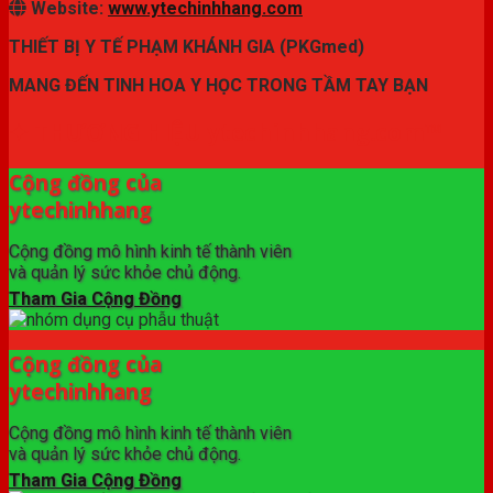
Website:
www.ytechinhhang.com
THIẾT BỊ Y TẾ PHẠM KHÁNH GIA (PKGmed)
MANG ĐẾN TINH HOA Y HỌC TRONG TẦM TAY BẠN
✦ THƯƠNG HIỆU ytechinhhang.com™
Cộng đồng của
ytechinhhang
Cộng đồng mô hình kinh tế thành viên
và quản lý sức khỏe chủ động.
Tham Gia Cộng Đồng
Cộng đồng của
ytechinhhang
Cộng đồng mô hình kinh tế thành viên
và quản lý sức khỏe chủ động.
Tham Gia Cộng Đồng