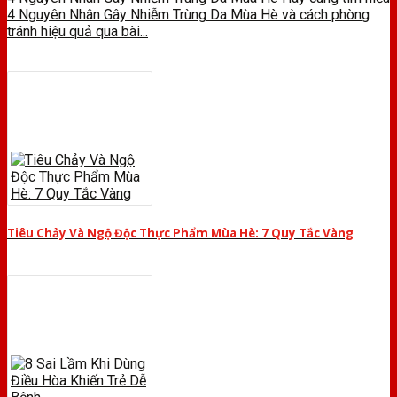
4 Nguyên Nhân Gây Nhiễm Trùng Da Mùa Hè và cách phòng
tránh hiệu quả qua bài...
Tiêu Chảy Và Ngộ Độc Thực Phẩm Mùa Hè: 7 Quy Tắc Vàng