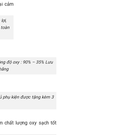
lợi,
 toàn
ồng độ oxy : 90% – 35% Lưu
 hãng
ủ phụ kiện được tặng kèm 3