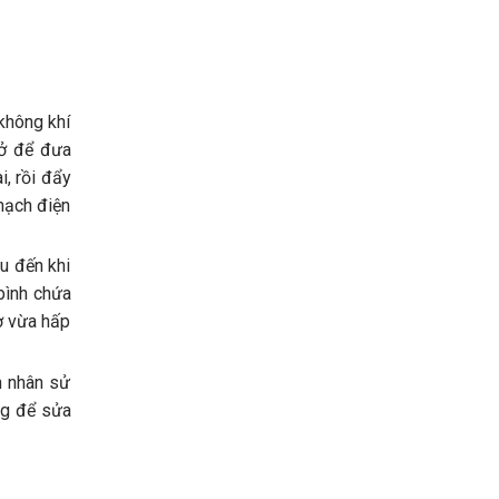
không khí
mở để đưa
i, rồi đẩy
mạch điện
u đến khi
bình chứa
ơ vừa hấp
h nhân sử
ng để sửa