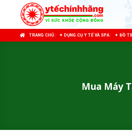
Skip
to
content
TRANG CHỦ
✦ DỤNG CỤ Y TẾ VÀ SPA
✦ ĐỒ T
Mua Máy Tạ