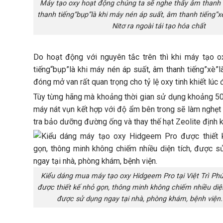
Máy tạo oxy hoạt động chúng ta sẽ nghe thấy âm thanh 
thanh tiếng“bụp”là khi máy nén áp suất, âm thanh tiếng”xè
Nitơ ra ngoài tái tạo hóa chất
Do hoạt động với nguyên tắc trên thì khi máy tạo 
tiếng“bụp”là khi máy nén áp suất, âm thanh tiếng”xè”là
đóng mở van rất quan trọng cho tỷ lệ oxy tinh khiết lúc 
Tùy từng hãng mà khoảng thời gian sử dụng khoảng 500
máy nát vụn kết hợp với độ ẩm bên trong sẽ làm nghẹt
tra bảo dưỡng đường ống và thay thế hạt Zeolite định k
Kiểu dáng mua máy tạo oxy Hidgeem Pro tại Việt Trì Ph
được thiết kế nhỏ gọn, thông minh không chiếm nhiều diện
được sử dụng ngay tại nhà, phòng khám, bệnh viện.