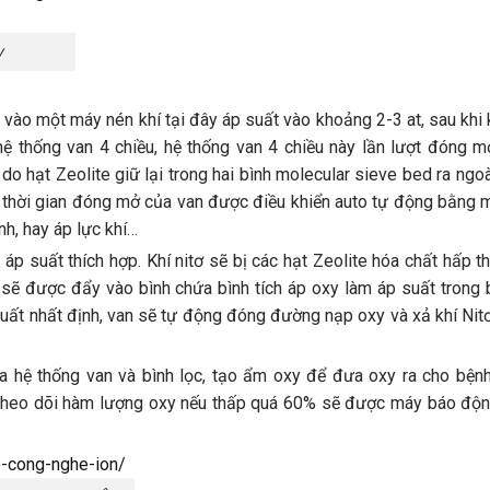
y
 vào một máy nén khí tại đây áp suất vào khoảng 2-3 at, sau khi 
ệ thống van 4 chiều, hệ thống van 4 chiều này lần lượt đóng 
do hạt Zeolite giữ lại trong hai bình molecular sieve bed ra ngoà
ng thời gian đóng mở của van được điều khiển auto tự động bằng 
nh, hay áp lực khí…
 suất thích hợp. Khí nitơ sẽ bị các hạt Zeolite hóa chất hấp th
y sẽ được đẩy vào bình chứa bình tích áp oxy làm áp suất trong 
suất nhất định, van sẽ tự động đóng đường nạp oxy và xả khí Nit
a hệ thống van và bình lọc, tạo ẩm oxy để đưa oxy ra cho bện
ể theo dõi hàm lượng oxy nếu thấp quá 60% sẽ được máy báo độ