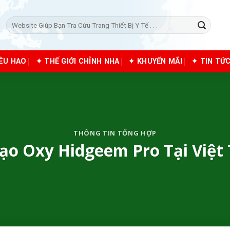
Tìm
kiếm:
IÊU HAO
✦ THẾ GIỚI CHỈNH NHA
✦ KHUYẾN MÃI
✦ TIN TỨ
THÔNG TIN TỔNG HỢP
o Oxy Hidgeem Pro Tại Việt 