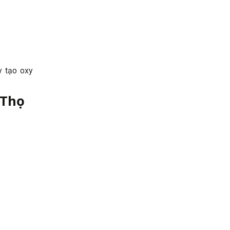
y tạo oxy
 Thọ