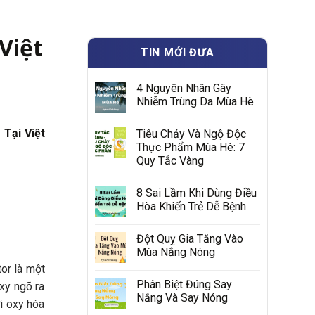
Việt
TIN MỚI ĐƯA
4 Nguyên Nhân Gây
Nhiễm Trùng Da Mùa Hè
Tại Việt
Tiêu Chảy Và Ngộ Độc
Thực Phẩm Mùa Hè: 7
Quy Tắc Vàng
8 Sai Lầm Khi Dùng Điều
Hòa Khiến Trẻ Dễ Bệnh
Đột Quỵ Gia Tăng Vào
Mùa Nắng Nóng
or là một
Phân Biệt Đúng Say
oxy ngõ ra
Nắng Và Say Nóng
i oxy hóa