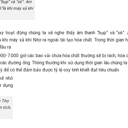
“bụp” và “xè”. Âm
”là khi máy xả khí
oxy hoạt động chúng ta sẽ nghe thấy âm thanh “bụp” và “xè”.
 khi máy xả khí Nitơ ra ngoài tái tạo hóa chất. Trong thời gian
đầu ra.
0-7.000 giờ các bao vải chứa hóa chất thường sẽ bị rách, hóa c
 các đường ống. Thông thường khi sử dụng thời gian lâu chúng ta
ỳ để có thể đảm bảo được tỷ lệ oxy tinh khiết đạt tiêu chuẩn.
ú Thọ
 tích,