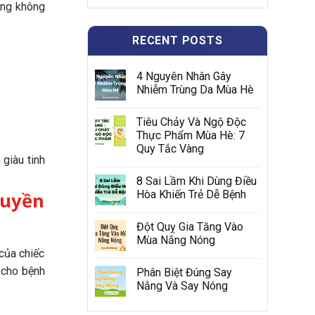
cũng không
RECENT POSTS
4 Nguyên Nhân Gây
Nhiễm Trùng Da Mùa Hè
Tiêu Chảy Và Ngộ Độc
Thực Phẩm Mùa Hè: 7
Quy Tắc Vàng
 giàu tinh
8 Sai Lầm Khi Dùng Điều
Hòa Khiến Trẻ Dễ Bệnh
ruyền
Đột Quỵ Gia Tăng Vào
Mùa Nắng Nóng
của chiếc
p cho bệnh
Phân Biệt Đúng Say
Nắng Và Say Nóng