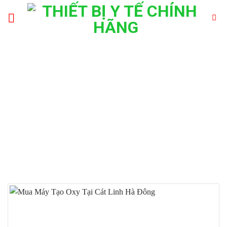
Skip
to
content
MUA MÁY TẠO OXY
HIDGEEM PRO TẠI VIỆT
TRÌ