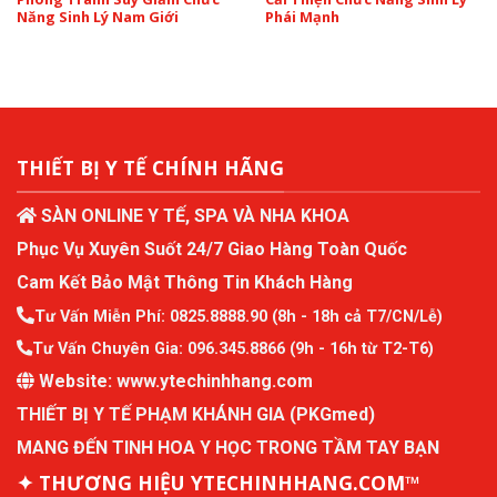
Năng Sinh Lý Nam Giới
Phái Mạnh
THIẾT BỊ Y TẾ CHÍNH HÃNG
SÀN ONLINE Y TẾ, SPA VÀ NHA KHOA
Phục Vụ Xuyên Suốt 24/7 Giao Hàng Toàn Quốc
Cam Kết Bảo Mật Thông Tin Khách Hàng
Tư Vấn Miễn Phí:
0825.8888.90
(8h - 18h cả T7/CN/Lễ)
Tư Vấn Chuyên Gia:
096.345.8866
(9h - 16h từ T2-T6)
Website:
www.ytechinhhang.com
THIẾT BỊ Y TẾ PHẠM KHÁNH GIA (PKGmed)
MANG ĐẾN TINH HOA Y HỌC TRONG TẦM TAY BẠN
✦ THƯƠNG HIỆU YTECHINHHANG.COM™