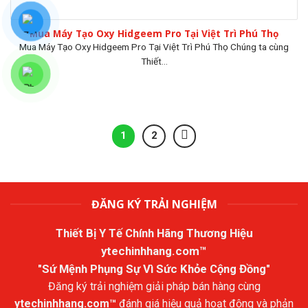
Mua Máy Tạo Oxy Hidgeem Pro Tại Việt Trì Phú Thọ
Mua Máy Tạo Oxy Hidgeem Pro Tại Việt Trì Phú Thọ Chúng ta cùng
Thiết...
1
2
ĐĂNG KÝ TRẢI NGHIỆM
Thiết Bị Y Tế Chính Hãng Thương Hiệu
ytechinhhang.com™
"Sứ Mệnh Phụng Sự Vì Sức Khỏe Cộng Đồng"
Đăng ký trải nghiệm giải pháp bán hàng cùng
ytechinhhang.com™
đánh giá hiệu quả hoạt động và phản