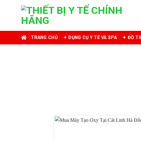
Skip
to
content
TRANG CHỦ
✦ DỤNG CỤ Y TẾ VÀ SPA
✦ ĐỒ T
MUA MÁY TẠ