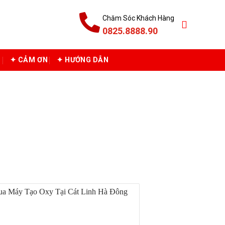
Chăm Sóc Khách Hàng
0825.8888.90
C
✦ CẢM ƠN
✦ HƯỚNG DẪN
HỌ LÂM THAO