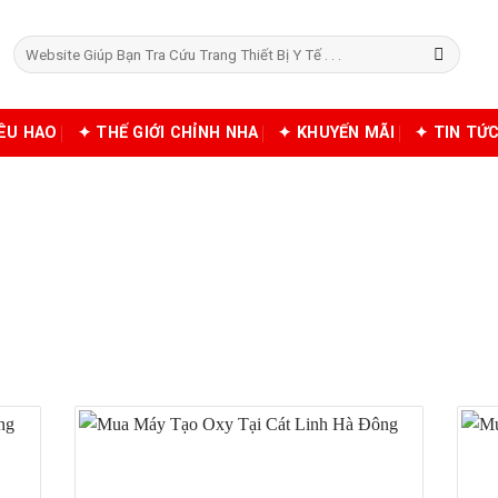
Tìm
kiếm:
IÊU HAO
✦ THẾ GIỚI CHỈNH NHA
✦ KHUYẾN MÃI
✦ TIN TỨ
O OXY TẠI VIỆT TRÌ PHÚ T